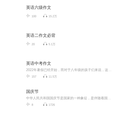
英语六级作文
100
15.2万
英语二作文必背
20
5.1万
英语中考作文
2022年暑假已经开始，而对于八年级的孩子们来说，这个暑假显得特别重要，要为进入九年级初中最后一年的学习做好充分的准备。要复习巩固好已学的7-8年级英语内容，同时也要提高自己的英语综合语言运用能力！ 经历过今年的八年级下期中、期末测试，再看最近...
157
11.5万
国庆节
中华人民共和国国庆节是国家的一种象征，是伴随着国家的出现而出现的。让我们用诗歌朗诵歌颂祖国的繁荣富强，国泰民安。
8
1726