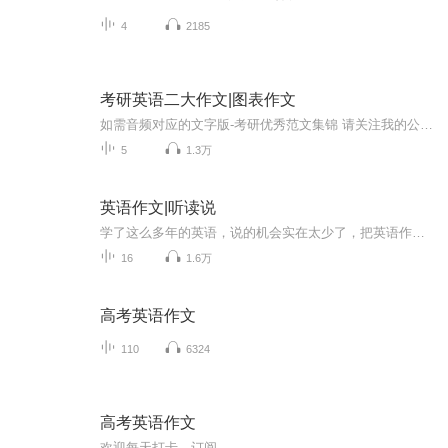
4
2185
考研英语二大作文|图表作文
如需音频对应的文字版-考研优秀范文集锦 请关注我的公众号：旺仔每天读作文 在资料汇总区查看获取方式。一起朗读考研英语作文，形成语感，积累好词好句，助力考研英语作文
5
1.3万
英语作文|听读说
学了这么多年的英语，说的机会实在太少了，把英语作文读出来，空闲的时候听一听，希望能脱口说英语吧。
16
1.6万
高考英语作文
110
6324
高考英语作文
欢迎每天打卡，订阅