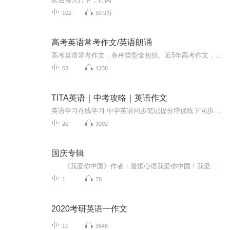
102
50.9万
高考英语常考作文/英语朗诵
高考英语常考作文，各种类型全包括。近5年高考作文，全部展示。提升写作实力和分数，这个专辑不容错过。
53
4238
TITA英语｜中考攻略｜英语作文
英语学习在线学习 中学英语同步笔记提分培优线下同步Tita English 公众号 很多内容可学习也欢迎订阅 其他英语笔记专辑
20
3002
国庆专辑
《我爱你中国》作者：凝嫣心语我爱你中国！我爱你春天蓬勃的秧苗；我爱你秋日金黄的硕果。我爱你中国！我爱你青松气质，我爱你红梅品格！我爱你家乡的甜蔗好像乳汁滋润着我的心窝。我爱你中国，我要把最美的歌儿献给你，我的母亲我的祖国。我爱你中国，我爱...
1
78
2020考研英语一作文
11
3648