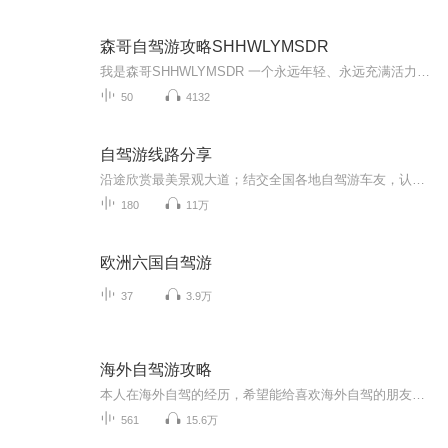
森哥自驾游攻略SHHWLYMSDR
我是森哥SHHWLYMSDR 一个永远年轻、永远充满活力的旅行达人！我热爱探索未知的世界，无论是山川河流的壮阔，还是荒野山林的宁静，都让我深深着迷。我更是一位美食家，能烹饪和寻觅到最地道的美味；同时，我还是一名荒野求生家，能在大自然中找到生存的智慧...
50
4132
自驾游线路分享
沿途欣赏最美景观大道；结交全国各地自驾游车友，认识更多的帅哥美女！ G318国道川藏段 从长江冲积平原(上海)开始一路不断地翻越各种高山，经过奔腾的河流、花海的草原、冰封的雪山，欣赏到瀑布般的冰川、宝石般的湖泊、色彩缤纷的藏居……四季的川藏又各具不同的魅力，没有人能一次领略川藏全部的美。 川藏线的每一天都值得期待，每一天都惊喜不断。 珠穆朗玛峰~世界屋脊 这里远离喧嚣，是一块空灵的蓝水晶。世界屋脊——珠穆朗玛峰高傲的把头颅挺起，世界都在她的脚下匍匐。与天对话，那空旷的洒脱，人的精神就会达到纯美的境地。“至人无己，神人无功，圣人无名”——庄子的逍遥游在这里得到了升华！ 青藏公路~海拔最高的公路 青藏线全线平均海拔在4000米以上，被称为"世界屋脊上的苏伊士运河 "。翻山越岭，一路感受无人区的荒凉，经历大自然的沧桑，唐古拉山/可可西里、沱沱河，这些神奇的名字吸引着你踏上这迷人的公路，去触摸蓝天，去找寻大美的风光。
180
11万
欧洲六国自驾游
37
3.9万
海外自驾游攻略
本人在海外自驾的经历，希望能给喜欢海外自驾的朋友借鉴。包括美国、加拿大、英国、日本、希腊、芬兰、韩国、澳大利亚、印度、印尼、古巴、墨西哥、秘鲁、智利、阿根廷、埃及、土耳其、摩洛哥、哥伦比亚、厄瓜多尔、巴拿马、柬埔寨、台湾等国家和地区。
561
15.6万