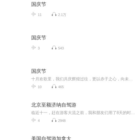
国庆节
11
2.1万
国庆节
3
543
国庆节
十月欢歌里，我们共庆辉煌过往，更以赤子之心，向未来书写滚烫的誓言——这盛世，值得我们以热爱相拥。
10
465
北京至额济纳自驾游
临近十一，赶在游客大流之前，我和朋友们用了8天的时间，开车从北京出发探访了河北、内蒙古、甘肃、宁夏和山西，全程4000多公里，我用录音笔收录着那些有趣的声音，之后再用一路上常听的音乐，编辑在一起，和大家分享我们的平凡之路。额济纳怪树林 云冈石...
4
2948
美国自驾游加拿大