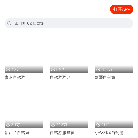
打开APP
四川国庆节自驾游
4.3万
9462
69.6万
贵州自驾游
自驾游游记
新疆自驾游
3.1万
25.3万
6140
新西兰自驾游
自驾游那些事
小今闲聊自驾游