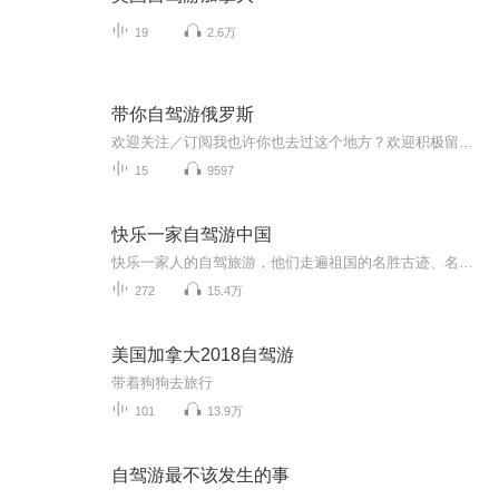
19
2.6万
带你自驾游俄罗斯
欢迎关注／订阅我也许你也去过这个地方？欢迎积极留言，共享你们的旅游经历！
15
9597
快乐一家自驾游中国
快乐一家人的自驾旅游，他们走遍祖国的名胜古迹、名山大川，详细记载了旅行中的吃住玩和旅行中的奇闻趣事，收听他们的游记，分享他们的快乐。
272
15.4万
美国加拿大2018自驾游
带着狗狗去旅行
101
13.9万
自驾游最不该发生的事