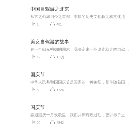
中国自驾游之北京
从古之蓟城到今之首都，丰厚的历史文化积淀和文化遗存带给北京城难以企及的气度和风范，走在城市里，你能感受到处处漫溢的王者之风和皇家气派，万里长城在北京地区绵延数百里，漫步在胡同和四合院的群落里，游不完的名胜古迹，听不够的京腔京韵使人沉迷。
1
401
美女自驾游的故事
在一个阳光明媚的周末，我决定来一场说走就走的自驾游。她驾驶着自己的红色跑车，踏上了这段充满未知与惊喜的旅程。在夕阳的余晖中，谈论着未来的计划，憧憬着未来的生活。这段美好的旅行经历将成为心中永远的宝贵财富。
12
1.1万
国庆节
中华人民共和国国庆节是国家的一种象征，是伴随着国家的出现而出现的。让我们用诗歌朗诵歌颂祖国的繁荣富强，国泰民安。
8
1726
国庆节
喜迎国庆十月欢歌里，我们共庆辉煌过往，更以赤子之心，向未来书写滚烫的誓言——这盛世，值得我们以热爱相拥。
20
4542