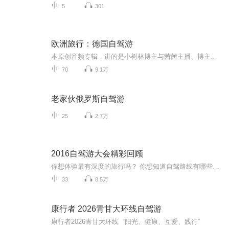
5
301
欧洲旅行：德国自驾游
本原创音频专辑，讲的是小树林博主与茜茜主播、博主大姐和大姐夫、博主朋友刘君夫妻，三对夫妻六个人、租车自驾欧洲游的全程回顾。音频文稿由小树林博主主笔，由博主妻茜茜（文中的“我媳妇”）主播。从签证、设计线路、机票、住宿、租车，到历史、人文…...
70
9.1万
老家伙俄罗斯自驾游
25
2.7万
2016自驾游大会精彩回顾
你想体验最有深度的旅行吗？ 你想知道自驾路线有哪些最文艺、最有趣、最浪漫吗？ 精彩尽在——2016中国自驾游大会！ 听各路大咖分享——如何把快乐装进后备箱，如何把美景收进车窗~
33
8.5万
康行者 2026青甘大环线自驾游
康行者2026青甘大环线 “阳光、健康、互爱、践行”