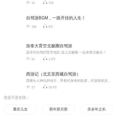
10
743
自驾游BGM，一路开挂的人生！
159
8万
加拿大育空北极圈自驾游
温哥华自驾到育空地区 进入北极圈 一起来看北极光！
61
1.9万
西游记（北京至西藏自驾游）
西藏令人神往的地方，带着对身体的疑虑，对道路状况的担心，还是出发了，也许人生就该这样，充满了未知才更有魅力。
27
25.4万
您是不是在找：
重庆儿女
那年那月那时节
庆余年之长歌行