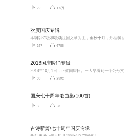
22
1.5万
欢度国庆专辑
本辑以诗歌和歌颂祖国文章为主，金秋十月，丹桂飘香，在这个充满丰收喜悦的季节里，我们满怀激动和自豪，迎来了中华人民共和国76周年华诞。这不仅是一个庄重的纪念日，更是全体中华儿女共同欢庆的盛大的节日，承载着深厚的民族情感和历史意义.
167
6788
2018国庆吟诵专辑
2018年10月1日，正值国庆日。一大早看到一个公号文章，正是文天祥的《己卯十月一日至燕越五日罹狴犴有感而赋》。当然，彼十一非当今的十一。不过数字的巧合还是让人感触，今天拿来读一读，体味一番历史英杰的民族情怀，恰也当时。 根据诗题来看，这组诗是写于十月一日至十月五日之间，是文天祥被俘之后所作，这些诗作不仅有凛凛正气，更也能看的到他百端交集的复杂情感。另一首于右任先生的《望大陆》，微信公号有称《望乡》，一句“山之上国之殇”荡气回肠，一并兴起拿来读了一读。仓促间多有瑕疵...
38
2592
国庆七十周年歌曲集(100首)
3
281
古诗新篇/七十周年国庆专辑
热烈庆祝中华人民共和国成立70周年！