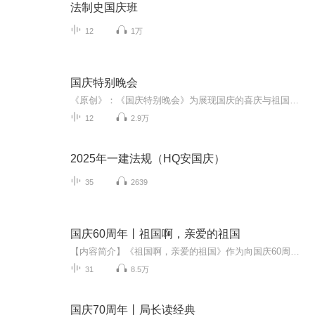
法制史国庆班
12
1万
国庆特别晚会
《原创》：《国庆特别晚会》为展现国庆的喜庆与祖国的深情我将以具体的场景切入从清晨升旗的庄严到街头巷尾的欢庆到历史与当下的交融，用优美的笔触传递对祖国的热爱与自豪！用诗歌和情感美文形式，歌颂祖国的繁荣富强，祝人民幸福安康！
12
2.9万
2025年一建法规（HQ安国庆）
35
2639
国庆60周年丨祖国啊，亲爱的祖国
【内容简介】《祖国啊，亲爱的祖国》作为向国庆60周年献礼的重点出版物，由当代著名诗人、河北省作家协会副主席、《诗选刊》杂志主编郁葱担任主编；由中央人民广播电台著名播音指导方明、雅坤和著名朗诵艺术家瞿弦和、张筠英联袂朗诵，倾情演绎。祖国，如...
31
8.5万
国庆70周年丨局长读经典