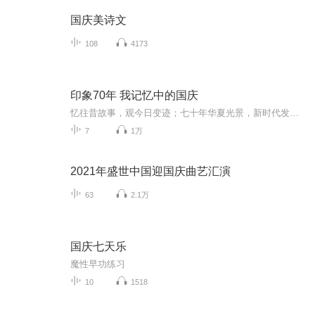
国庆美诗文
108
4173
印象70年 我记忆中的国庆
忆往昔故事，观今日变迹；七十年华夏光景，新时代发展变迁。用声音走过时间的长河，以温度感受记忆中的故事。
7
1万
2021年盛世中国迎国庆曲艺汇演
63
2.1万
国庆七天乐
魔性早功练习
10
1518