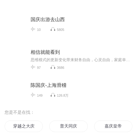
国庆出游去山西
10
5805
相信就能看到
思维模式的更新变化带来财务自由，心灵自由，家庭幸福，身心健康！成长是复利的，能力是可以训练的，专注成长。 真正的财务自由是什么？财务自由，就是当你不工作的时候，也不必为金钱发愁，因为你有其他渠道的现金收入。当工作不再是获得金钱的唯一手段...
97
3686
陈国庆-上海滑稽
149
126.8万
您是不是在找：
穿越之大庆帝国
普天同庆
嘉庆皇帝