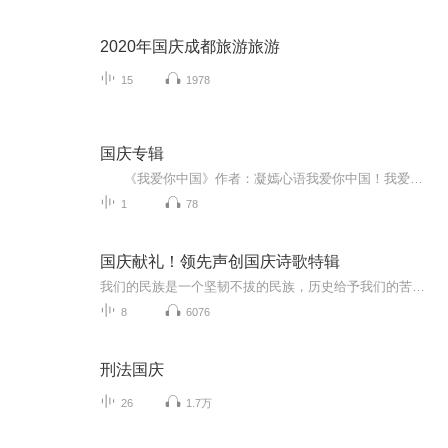
2020年国庆成都旅游旅游
15
1978
国庆专辑
《我爱你中国》作者：凝嫣心语我爱你中国！我爱你春天蓬勃的秧苗；我爱你秋日金黄的硕果。我爱你中国！我爱你青松气质，我爱你红梅品格！我爱你家乡的甜蔗好像乳汁滋润着我的心窝。我爱你中国，我要把最美的歌儿献给你，我的母亲我的祖国。我爱你中国，我爱...
1
78
国庆献礼！领先声创国庆诗歌特辑
我们的民族是一个坚韧不拔的民族，历史给予我们的苦难都变成了闪着金光的勋章！我们的国家是一个龙腾虎跃的国家，那条巨龙正以不可阻挡之势崛起于神奇的东方！------------------------------------------------值此祖国70周年华诞之际，领先声创以诗歌向祖国献礼！用我们的声音、用我们的热血、用我们的灵魂诵读经典爱国篇章，歌颂我们的祖国！永远繁荣富强！
8
6076
刑法国庆
26
1.7万