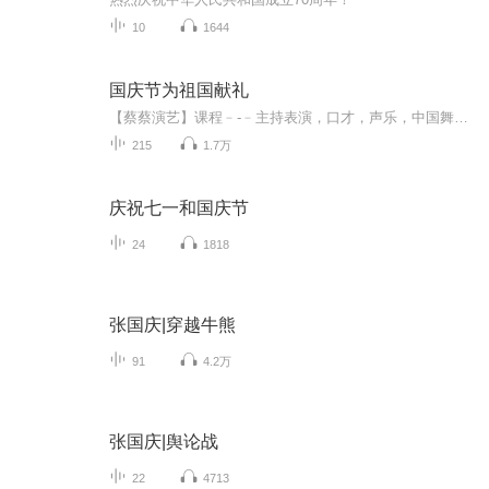
10
1644
国庆节为祖国献礼
【蔡蔡演艺】课程﹣-﹣主持表演，口才，声乐，中国舞，民族舞。独特的小舞台，专业的录音棚，每一位同学都能成为优秀的小明星。独特的教学模式，轻松上课，快乐学习！知名主持人，舞蹈家，高级教师任职授课！江南总校：河沟街42号三楼 18545856430江北分校...
215
1.7万
庆祝七一和国庆节
24
1818
张国庆|穿越牛熊
91
4.2万
张国庆|舆论战
22
4713