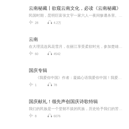
云南秘藏丨欲窥云南文化，必读《云南秘藏》
民国时期，昆明巨富张文宇一家六人一夜间惨遭杀害。血衣、匕首、神秘的血符等等都证明，凶手就是畏罪潜逃的唐家大少爷唐凌。保安司令部警保处特工秦策坚信好友唐凌是被冤枉的，誓要为其翻案，遂与唐凌一起踏上了寻找真凶之路！随着调查的深入，他们看破假象，与穷凶极恶的文物贩子斗智斗勇，经历种种凶险和奇遇：凄美的情死国传说、古老的东巴文字、神秘的玉龙雪山、世外桃源香格里拉、母系部落摩梭人、失落的古滇国……
28
4.2万
云南
在大理流连风花雪月，在丽江享受柔软时光，参加楚雄热情的火把节，欣赏版纳轻曼的孔雀舞，在哈尼梯田过最美的年。彩云之南，留住了你的灵魂。
60
4542
国庆专辑
《我爱你中国》作者：凝嫣心语我爱你中国！我爱你春天蓬勃的秧苗；我爱你秋日金黄的硕果。我爱你中国！我爱你青松气质，我爱你红梅品格！我爱你家乡的甜蔗好像乳汁滋润着我的心窝。我爱你中国，我要把最美的歌儿献给你，我的母亲我的祖国。我爱你中国，我爱...
1
78
国庆献礼！领先声创国庆诗歌特辑
我们的民族是一个坚韧不拔的民族，历史给予我们的苦难都变成了闪着金光的勋章！我们的国家是一个龙腾虎跃的国家，那条巨龙正以不可阻挡之势崛起于神奇的东方！------------------------------------------------值此祖国70周年华诞之际，领先声创以诗歌向祖国献礼！用我们的声音、用我们的热血、用我们的灵魂诵读经典爱国篇章，歌颂我们的祖国！永远繁荣富强！
8
6076