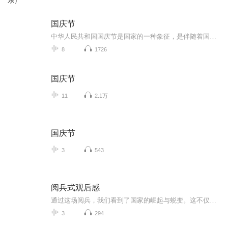
乐）
国庆节
中华人民共和国国庆节是国家的一种象征，是伴随着国家的出现而出现的。让我们用诗歌朗诵歌颂祖国的繁荣富强，国泰民安。
8
1726
国庆节
11
2.1万
国庆节
3
543
阅兵式观后感
通过这场阅兵，我们看到了国家的崛起与蜕变。这不仅是军事力量的进步，更是整个民族精神的升华。它让我们明白，只有不断奋进，才能在历史的长河中屹立不倒。身为新时代的一员，我们肩负着传承与发展的使命，要将阅兵带来的震撼转化为前行的动力，在各自的...
3
294