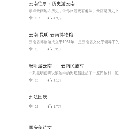
云南往事：历史游云南
读点云南地方历史，让你旅游更有趣味。云南是历史上是中原王朝边疆，和中原王朝若隐若离，保持自身多民族独特性。这里有: 茶马古道 哀牢古国 拉祜山乡 中缅边境 东巴文化 丽江古城 孔雀公主 十二版纳 土司传奇 改土归流......精彩纷呈。经常会有这样的疑问...
107
4.3万
云南-昆明-云南博物馆
云南省博物馆成立于1951年，是云南省文化厅领导下的社会公益性事业单位，占地面积15亩，11740平方米，建筑面积16465平方米，展览面积3000平方米，库房面积3007平方米。在职人员74名，其中专业技术人员53名，高职17名，博士1名，硕士2名，海外归国专业人员2名；建馆以来，经过考古发掘、调查征集、社会收购和接受捐赠等方式，已经收藏了青铜器、古钱币、陶瓷器、古书画、碑贴、邮票及各类工艺品共计20余万件，是云南省收藏文物最多的博物馆。其中闻名中外的有战国时期的牛虎铜案、...
13
5913
畅听游云南——云南民族村
一到昆明便听说滇池畔的海埂新建起了一座民族村，汇集了云南二十六个少数民族的特色于一地。从建筑外形到室内布置，从村寨环境到民间工艺，都是少数民族生产，生活的浓缩和再现。它成了中外人士旅游的胜地，于是我们也欣然向往。
28
1.1万
刑法国庆
26
1.7万
国庆美诗文