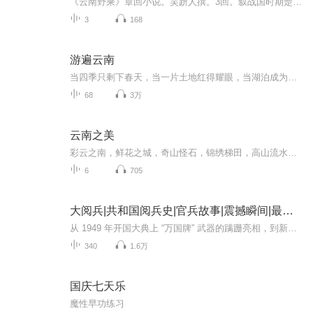
《云南野乘》章回小说。吴趼人撰。3回。叙战国时期楚国将军跷征服西南夷、建立滇国之事。时，楚秦相争，楚国屡败于秦，每每割地求和。为补东隅之失，楚襄王上将军庄跷领兵平蛮，先后收复夜郎、猓猓、仡佬、紫姜诸地。经过多年苦心经营，巩成苴兰城，庄跷自...
3
168
游遍云南
当四季只剩下春天，当一片土地红得耀眼，当湖泊成为女神的眼泪，当皑皑白雪铺满了高山，当古老的歌谣依次唱响，当烈风遍吹着经幡，当彩云又在天空升起，当你置身在彩云之南……人间的乐园并没有消失，它就是中国的云南。《中国最美的地方精华特辑.游遍云南》，收录了业内人士精心遴选的40处云南最美的风景，介绍了25个原居少数民族的风情及在云南应当体验的最浪漫的20件事情……
68
3万
云南之美
彩云之南，鲜花之城，奇山怪石，锦绣梯田，高山流水，茶马古道，孔雀公主，异域风情......太多描绘云南风光的词汇枚不胜举，而我想说的是，云南有着让人来了就不想走的魔力和理由，这浑然天成的自然风光仿佛一个纯洁而美丽的少女，让人流连忘返......
6
705
大阅兵|共和国阅兵史|官兵故事|震撼瞬间|最新装备
从 1949 年开国大典上 “万国牌” 武器的蹒跚亮相，到新时代朱日和沙场阅兵的铁甲洪流，新中国历次阅兵不仅是国家实力的硬核展示，更是一部镌刻着热血与信仰的奋斗史诗。这里有鲜为人知的决策细节：1949 年毛泽东主席亲自审定受阅方案，深夜修改游行标语；...
340
1.6万
国庆七天乐
魔性早功练习