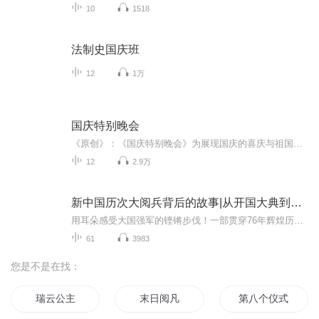
10
1518
法制史国庆班
12
1万
国庆特别晚会
《原创》：《国庆特别晚会》为展现国庆的喜庆与祖国的深情我将以具体的场景切入从清晨升旗的庄严到街头巷尾的欢庆到历史与当下的交融，用优美的笔触传递对祖国的热爱与自豪！用诗歌和情感美文形式，歌颂祖国的繁荣富强，祝人民幸福安康！
12
2.9万
新中国历次大阅兵背后的故事|从开国大典到九三阅兵
用耳朵感受大国强军的铿锵步伐！一部贯穿76年辉煌历程的声像史诗，一次震撼心灵的强国强军记忆回眸！本专辑将带您穿越时空，回顾从1949年开国大典到2025年抗战胜利80周年历次盛大阅兵。见证人民军队从“万国牌”装备到全部国产化、从骡马化到信息化智能化...
61
3983
您是不是在找：
瑞云公主
末日阅凡
第八个仪式