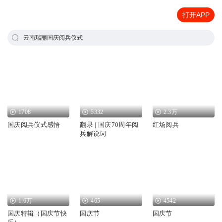
打开APP
云南瑞丽国庆阅兵仪式
1708
5332
2.3万
国庆阅兵仪式感悟
翻录 | 国庆70周年阅
红场阅兵
兵解说词
1.6万
465
4542
国庆特辑（国庆节快
国庆节
国庆节