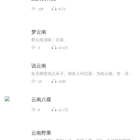
108
4173
梦云南
梦云南演唱：石寅...
3
16.4万
说云南
在无聊里找点乐子。很多人问过我：为啥云南。答：没有个云北呗。为啥去云南。答：不靠谱呗。跟天上一朵一朵又一朵的云1⃣️块不靠谱。老被人问一个问题：就觉得答案开始无聊无趣无声无色了。好吧，倒buru把那些听见的和看见的云南的段子，讲出来。去哪儿玩，问题比答案重要，原因比结果动听。
18
1588
云南八碟
8
10.7万
云南野乘