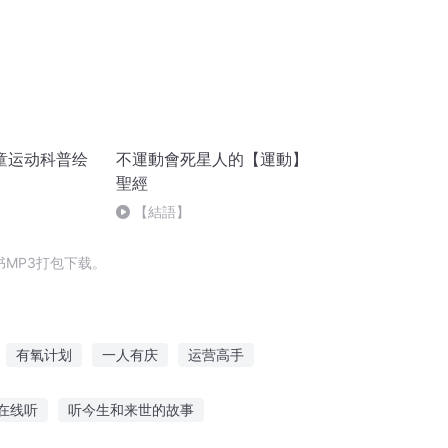
童运动科普绘
不運動會死星人的【運動】
聖經
【結語】
MP3打包下载。
有氧计划
一人有庆
运营高手
养成方案
成套方案
运气高手
在线听
听今生和来世的故事