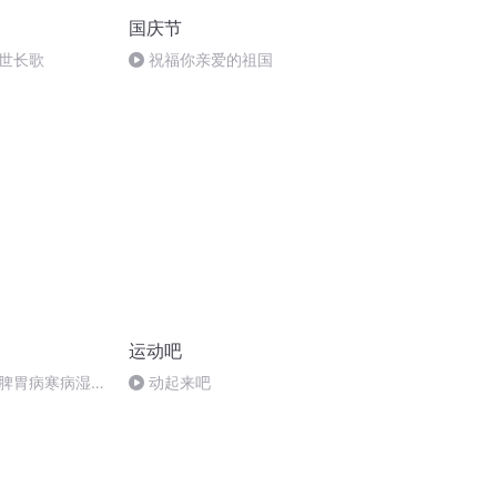
国庆节
世长歌
祝福你亲爱的祖国
运动吧
脾胃病寒病湿病
动起来吧