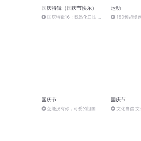
国庆特辑（国庆节快乐）
运动
国庆特辑16：魏迅化口技 二
180频超慢
胡 东方红+一般唱法和原生态
国庆节
国庆节
怎能没有你，可爱的祖国
文化自信 文