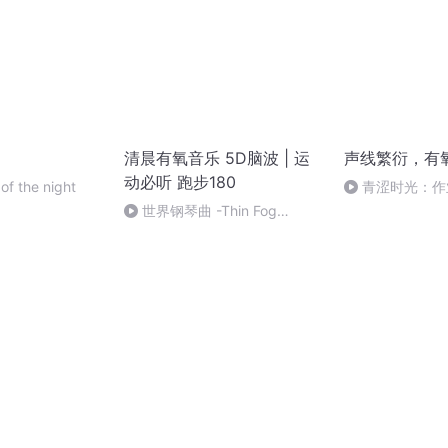
清晨有氧音乐 5D脑波 | 运
声线繁衍，有
动必听 跑步180
of the night
青涩时光：作
仿女声和女童音
世界钢琴曲 -Thin Fog
天。
Blends With Night