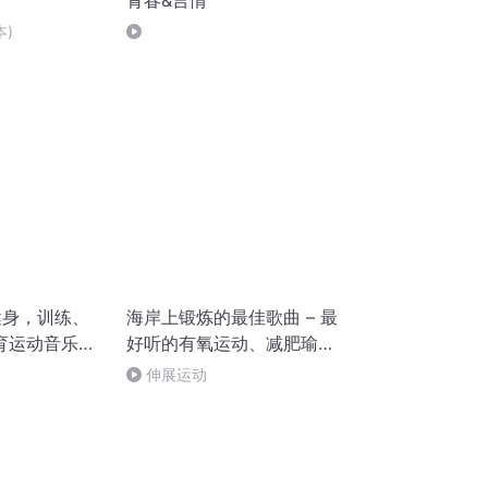
青春&言情
本)
健身，训练、
海岸上锻炼的最佳歌曲 – 最
育运动音乐，
好听的有氧运动、减肥瑜
p House，
伽、减肥普拉提音乐，励志
伸展运动
音乐