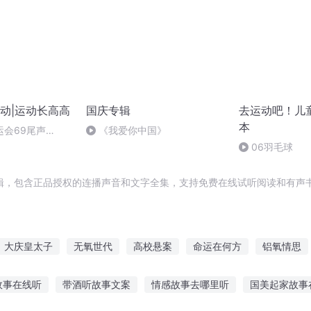
动|运动长高高
国庆专辑
去运动吧！儿
本
运会69尾声
《我爱你中国》
06羽毛球
辑，包含正品授权的连播声音和文字全集，支持免费在线试听阅读和有声书
大庆皇太子
无氧世代
高校悬案
命运在何方
铝氧情思
传奇
快穿恐怖方案
高校诡案十三所
有氧呼吸
路人贞德的
故事在线听
带酒听故事文案
情感故事去哪里听
国美起家故事