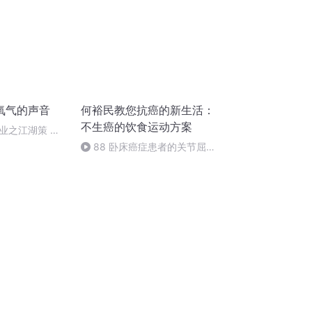
氧气的声音
何裕民教您抗癌的新生活：
不生癌的饮食运动方案
业之江湖策 模
，吊着嗓子录半
88 卧床癌症患者的关节屈伸
运动 完