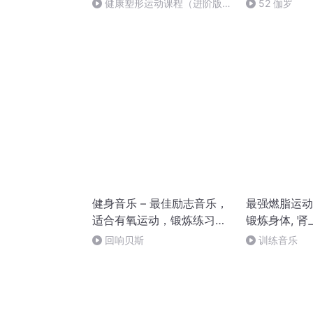
健康塑形运动课程（进阶版）
52 伽罗
第5期_HD
健身音乐 – 最佳励志音乐，
最强燃脂运动 
适合有氧运动，锻炼练习，
锻炼身体, 肾
减肥运动，健身的音乐
动
回响贝斯
训练音乐