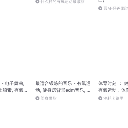
己)
什么样的有氧运动最减脂
晋M-仔爸(版
- 电子舞曲,
最适合锻炼的音乐 - 有氧运
体育时刻 ： 
上腺素, 有氧运
动, 健身房背景edm音乐, 每
有氧运动，体
日健康运动
电子混音， Dee
塑身燃脂
消耗卡路里
Electro