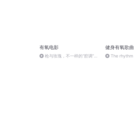
有氧电影
健身有氧歌曲
枪与玫瑰，不一样的“腔调”上
The rhythm 
海丨有氧电影 第二期