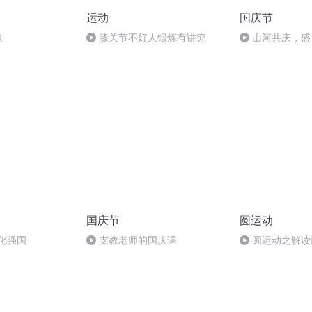
运动
国庆节
跑
膝关节不好人锻炼有讲究
山河共庆，盛
国庆节
圆运动
化强国
支教老师的国庆课
圆运动之解读
虚