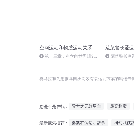
空间运动和物质运动关系
蔬菜警长爱运
第十三章，科学的世界观3，
蔬菜警长奥
4，5节，学会逆向思维，学习是
（下）
一生的过程
喜马拉雅为您推荐国庆高效有氧运动方案的精选专
异世之无效男主
最高档案
您是不是在找：
至高运薄
重庆儿女
庆云
婆婆在旁边听故事
科幻武侠
最新搜索推荐：
穿越之大庆帝国