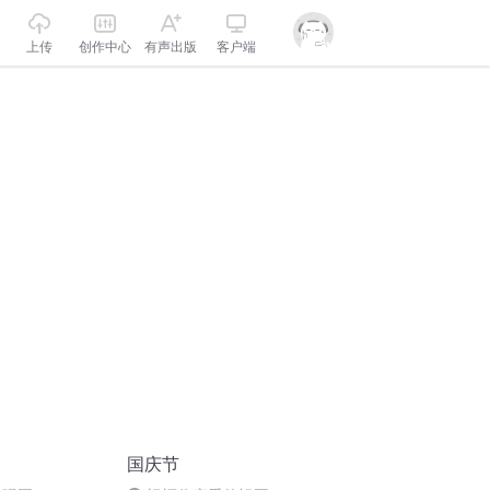
上传
创作中心
有声出版
客户端
国庆节