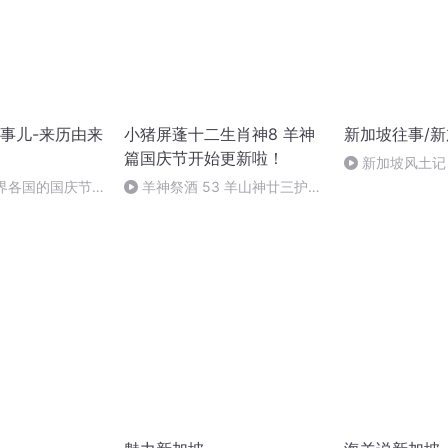
事儿-来历由来
小猪屏蓬十二生肖神8 羊神
新加坡往事/
篇国庆节开始更新啦！
新加坡风土记
世界各国的国庆节-
羊神祭酒 53 羊山神廿三护祭
事儿
坛 敬天地白泽做祭酒（4）