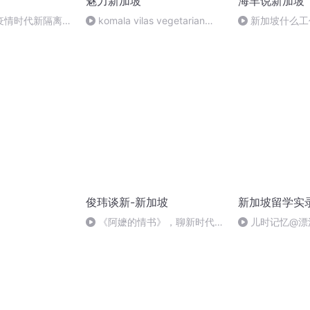
魅力新加坡
海羊说新加坡
疫情时代新隔离日
komala vilas vegetarian
新加坡什么工
日
restaurant
到五万？
俊玮谈新-新加坡
新加坡留学实
《阿嬷的情书》，聊新时代的
儿时记忆@漂
「下南洋」