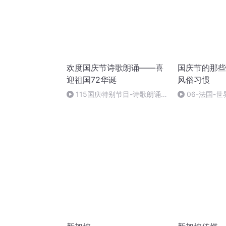
欢度国庆节诗歌朗诵——喜
国庆节的那些
迎祖国72华诞
风俗习惯
115国庆特别节目-诗歌朗诵-
06-法国-
中国梦
国庆节的那些