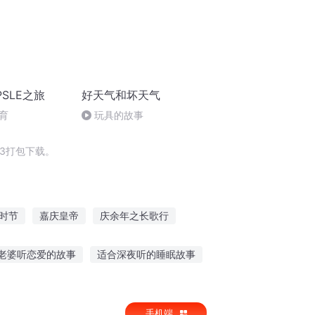
SLE之旅
好天气和坏天气
育
玩具的故事
3打包下载。
时节
嘉庆皇帝
庆余年之长歌行
最后一个情人节
加里加里
老婆听恋爱的故事
适合深夜听的睡眠故事
小群故事在线听
催眠阅读故事在线听
手机端