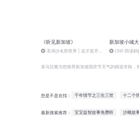
《听见新加坡》
新加坡小城大
圣淘沙名胜世界 | 这才是开启
(39) 陪
畅游狮城的正确方式
入本地
喜马拉雅为您推荐新加坡国庆节天气的精选专辑，
千年情节之三生三世
十二个
您是不是在找：
在二十四节气里
庆云传奇
宝宝益智故事免费听
沙雕故
最新搜索推荐：
快斗与青子的情人节
新加坡
听故事讲述传统节日
夜深合