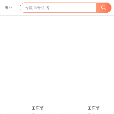
电台
国庆节
国庆节