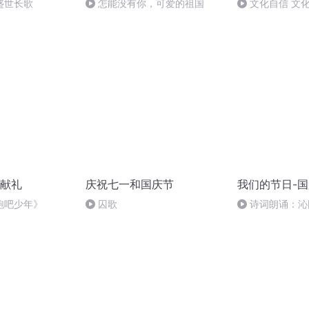
盛世长歌
怎能没有你，可爱的祖国
文化自信 文
献礼
庆祝七一和国庆节
我们的节日-
跑吧少年》
囚歌
诗词朗诵：沁
读者：张继军