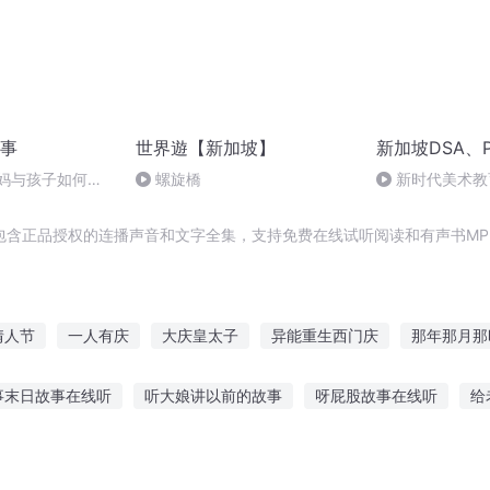
事
世界遊【新加坡】
新加坡DSA、P
读妈妈与孩子如何融
螺旋橋
新时代美术教
包含正品授权的连播声音和文字全集，支持免费在线试听阅读和有声书MP
情人节
一人有庆
大庆皇太子
异能重生西门庆
那年那月那
二十四节气战纪
大庆第一恶
在下十里坡剑神
重庆儿女
事末日故事在线听
听大娘讲以前的故事
呀屁股故事在线听
给
的日子
你好我的东坡先生
从长坂坡开始
适听故事的句子
浠水人喜欢听的故事
宋小宝听故事在线收听