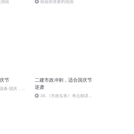
化强国
祝福你亲爱的祖国
国庆节
二建市政冲刺，适合国庆节
逆袭
园春·国庆，朗
36.《市政实务》考点精讲第
36节课_2020926212025