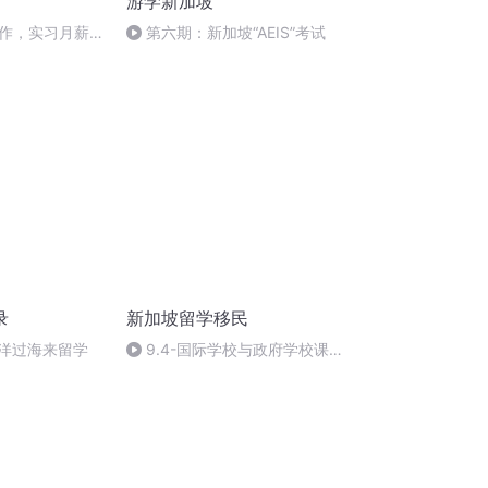
游学新加坡
作，实习月薪能
第六期：新加坡“AEIS”考试
录
新加坡留学移民
洋过海来留学
9.4-国际学校与政府学校课程
体系对比