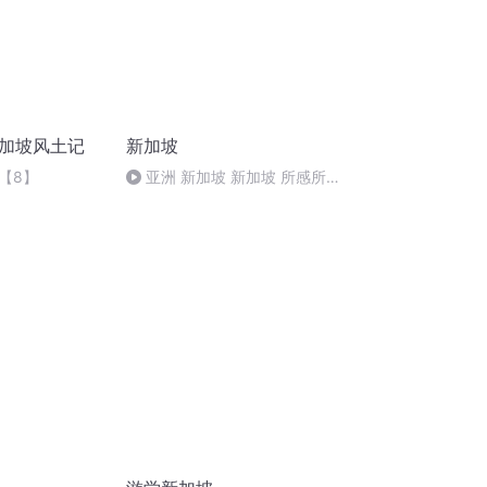
新加坡风土记
新加坡
【8】
亚洲 新加坡 新加坡 所感所
想,幽默 假ABC讲故事
（YOKIVOICE）