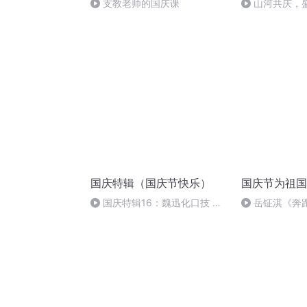
支教老师的国庆课
山河共庆，
国庆特辑（国庆节快乐）
国庆节为祖国
国庆特辑16：魏迅化口技 二
岳钲淇《奔
胡 东方红+一般唱法和原生态