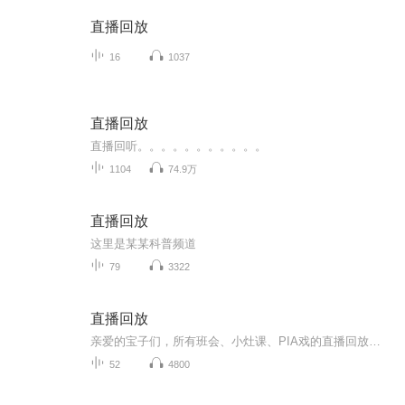
直播回放
16
1037
直播回放
直播回听。。。。。。。。。。。
1104
74.9万
直播回放
这里是某某科普频道
79
3322
直播回放
亲爱的宝子们，所有班会、小灶课、PIA戏的直播回放都在这里，宝子们可以在这里收听自己的精彩瞬间！
52
4800