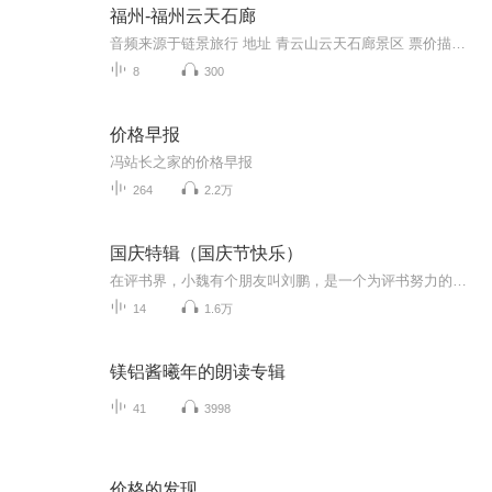
福州-福州云天石廊
音频来源于链景旅行 地址 青云山云天石廊景区 票价描述 暂无 开放时间 全天 乘车信息 暂无
8
300
价格早报
冯站长之家的价格早报
264
2.2万
国庆特辑（国庆节快乐）
在评书界，小魏有个朋友叫刘鹏，是一个为评书努力的小伙子。在2021年国庆期间，他想弄个特辑，便烦劳我给他录个爱国题材的评书小段儿。这种事情，不是特殊情况，小魏一般不会拒绝，也就给其录了一个《鲁迅踢鬼》，等他传完，我再传到我的专辑里。另外，小...
14
1.6万
镁铝酱曦年的朗读专辑
41
3998
价格的发现