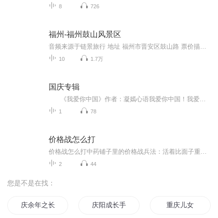
8
726
福州-福州鼓山风景区
音频来源于链景旅行 地址 福州市晋安区鼓山路 票价描述 单爬鼓山无需门票。景点门票：40元（含鼓山风景名胜区和涌泉寺，售票点在涌泉寺门口），鼓山索道来回70元，单程50元，单程长达25分钟，直达观景台，可望福州全景。观景台旁的十八洞景被圈起来作为公...
10
1.7万
国庆专辑
《我爱你中国》作者：凝嫣心语我爱你中国！我爱你春天蓬勃的秧苗；我爱你秋日金黄的硕果。我爱你中国！我爱你青松气质，我爱你红梅品格！我爱你家乡的甜蔗好像乳汁滋润着我的心窝。我爱你中国，我要把最美的歌儿献给你，我的母亲我的祖国。我爱你中国，我爱...
1
78
价格战怎么打
价格战怎么打中药铺子里的价格战兵法：活着比面子重要 （开头故事） 巷子口两家药店同天开业。张掌柜把当归标价60块，李老板反手挂出"全场五折"的招牌。三个月后经过，张记招牌已经换成沙县小吃。这年头连同仁堂都开始发满减券，价格战早不是选择题...
2
44
您是不是在找：
庆余年之长歌行
庆阳成长手札
重庆儿女