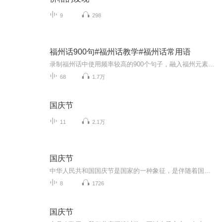
9
298
福州话900句#福州话教学#福州话常用语
录制福州话中使用频率较高的900个句子，融入福州元素，不仅可以作为福州话学习的语音读本，亦可成为了解福州地理环境、民间风俗的语音小百科。
68
1.7万
国庆节
11
2.1万
国庆节
中华人民共和国国庆节是国家的一种象征，是伴随着国家的出现而出现的。让我们用诗歌朗诵歌颂祖国的繁荣富强，国泰民安。
8
1726
国庆节