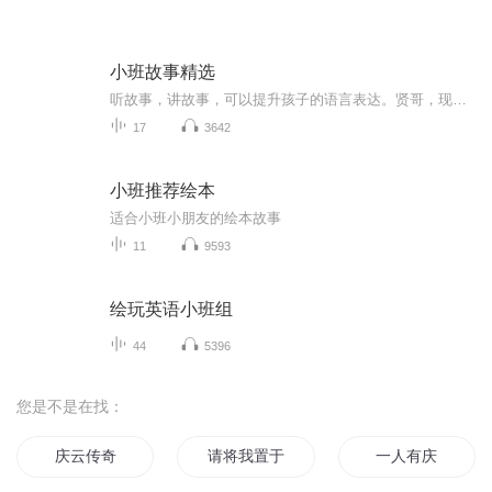
小班故事精选
听故事，讲故事，可以提升孩子的语言表达。贤哥，现在特别爱把自己听过的故事讲给妹妹听呢！
17
3642
小班推荐绘本
适合小班小朋友的绘本故事
11
9593
绘玩英语小班组
44
5396
您是不是在找：
庆云传奇
请将我置于你心里
一人有庆