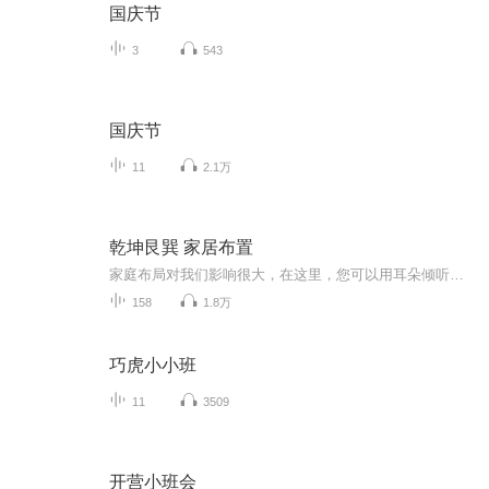
国庆节
3
543
国庆节
11
2.1万
乾坤艮巽 家居布置
家庭布局对我们影响很大，在这里，您可以用耳朵倾听，快速学习，简单应用，改变了环境，影响了我们的心情，改变了我们的生活态度，依然我们可以扭转乾坤，柳暗花明又一村。欢迎大家多多关注！
158
1.8万
巧虎小小班
11
3509
开营小班会