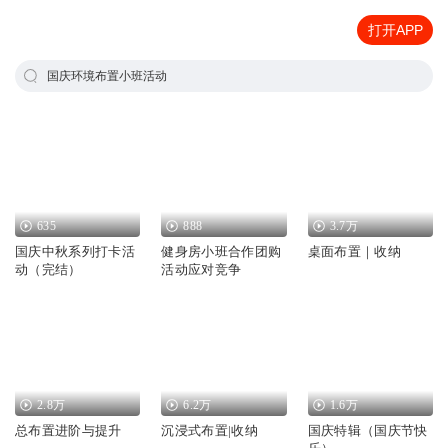
打开APP
国庆环境布置小班活动
635
888
3.7万
国庆中秋系列打卡活
健身房小班合作团购
桌面布置｜收纳
动（完结）
活动应对竞争
2.8万
6.2万
1.6万
总布置进阶与提升
沉浸式布置|收纳
国庆特辑（国庆节快