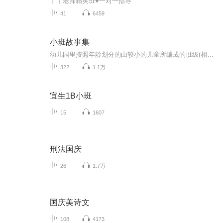
丫丫老师精英班♥一对一指导
41
6459
小班故事集
幼儿园里按照年龄划分的由较小的儿童所编成的班级(相对于中班和大班而言)，一般为三周岁(或四周岁)至五周岁的儿童，每班20~25人。故事作为一种通俗的文学形式,它有着神奇的魅力,不管是成人还是儿童,没有不爱听故事的。
322
1.1万
宜生1B小班
15
1607
刑法国庆
26
1.7万
国庆美诗文
108
4173