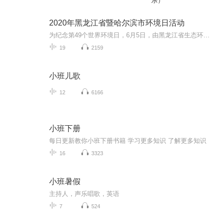
乐）
2020年黑龙江省暨哈尔滨市环境日活动
为纪念第49个世界环境日，6月5日，由黑龙江省生态环境厅、哈尔滨市生态环境局、黑龙江广播电视台共同主办的“美丽中国我是行动者”黑龙江省暨哈尔滨市纪念环境日活动在哈尔滨举行。社会各界通过网络直播观看了本次活动...
19
2159
小班儿歌
12
6166
小班下册
每日更新教你小班下册书籍 学习更多知识 了解更多知识
16
3323
小班暑假
主持人，声乐唱歌，英语
7
524