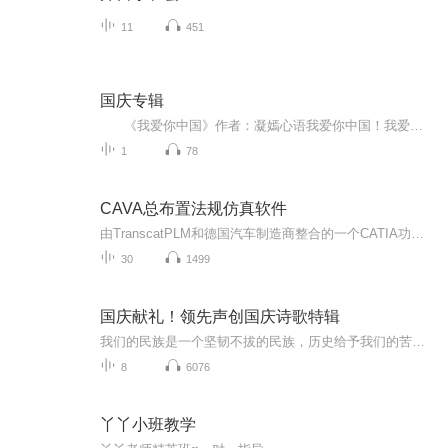
11
451
国庆专辑
《我爱你中国》作者：凝嫣心语我爱你中国！我爱你春天蓬勃的秧苗；我爱你秋日金黄的硕果。我爱你中国！我爱你青松气质，我爱你红梅品格！我爱你家乡的甜蔗好像乳汁滋润着我的心窝。我爱你中国，我要把最美的歌儿献给你，我的母亲我的祖国。我爱你中国，我爱...
1
78
CAVA总布置法规仿真软件
由TranscatPLM和德国汽车制造商整合的一个CATIA功能模块。此模块中包含了国际上使用的一些汽车法律法规和标准，它可以在从概念车设计到整车认证的车辆设计全生命周期中提供相关相关法律法规及认证标准的参考和校验。并提供了许多基于CATIA的人机工程解决方...
30
1499
国庆献礼！领先声创国庆诗歌特辑
我们的民族是一个坚韧不拔的民族，历史给予我们的苦难都变成了闪着金光的勋章！我们的国家是一个龙腾虎跃的国家，那条巨龙正以不可阻挡之势崛起于神奇的东方！------------------------------------------------值此祖国70周年华诞之际，领先声创以诗歌向祖国献礼！用我们的声音、用我们的热血、用我们的灵魂诵读经典爱国篇章，歌颂我们的祖国！永远繁荣富强！
8
6076
丫丫小班教学