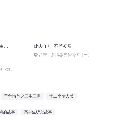
南吉
此去年年 不若初见
吕雉：多情总被多情恼（一）
包下载。
千年情节之三生三世
十二个情人节
节
重生之西门庆
安庆年记事
莉的故事
高中生听鬼故事
听故事推荐
听冠军讲象棋的故事