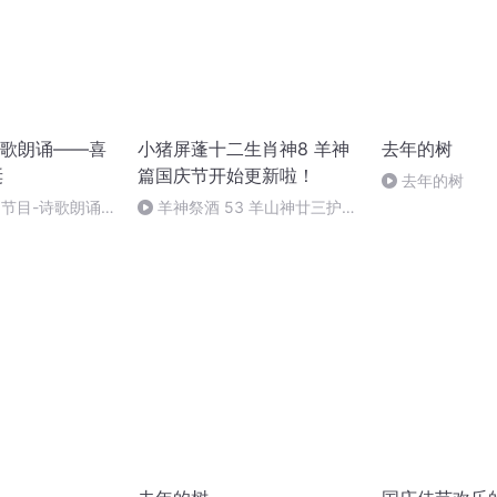
歌朗诵——喜
小猪屏蓬十二生肖神8 羊神
去年的树
诞
篇国庆节开始更新啦！
去年的树
别节目-诗歌朗诵-
羊神祭酒 53 羊山神廿三护祭
坛 敬天地白泽做祭酒（4）