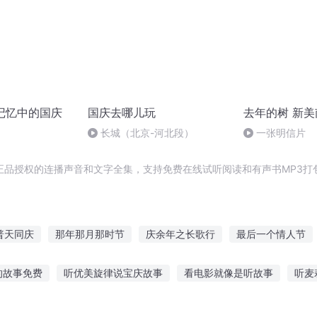
我记忆中的国庆
国庆去哪儿玩
去年的树 新美
长城（北京-河北段）
一张明信片
正品授权的连播声音和文字全集，支持免费在线试听阅读和有声书MP3打
普天同庆
那年那月那时节
庆余年之长歌行
最后一个情人节
皇帝
一人有庆
庆阳成长手札
庆元纪年
快斗与青子的情人
的故事免费
听优美旋律说宝庆故事
看电影就像是听故事
听麦
大庆皇太子
讲故事精彩词句
十五岁听的故事
听孩子讲名字的故事
小孩子