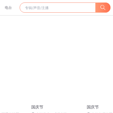
电台
国庆节
国庆节