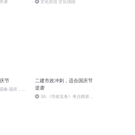
庆课
文化自信 文化强国
国庆节
二建市政冲刺，适合国庆节
逆袭
园春·国庆，朗
36.《市政实务》考点精讲第
36节课_2020926212025