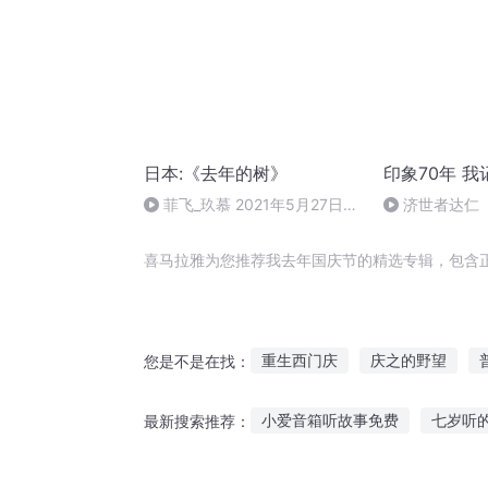
日本:《去年的树》
印象70年 
菲飞_玖慕 2021年5月27日
济世者达仁
12:10
喜马拉雅为您推荐我去年国庆节的精选专辑，包含
重生西门庆
庆之的野望
您是不是在找：
庆云传奇
重庆儿女
嘉庆
小爱音箱听故事免费
七岁听
最新搜索推荐：
异能重生西门庆
大庆第一恶
小度视频故事在哪听
听老鹰