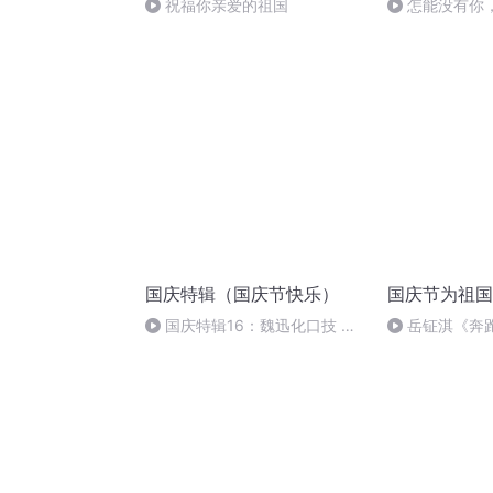
祝福你亲爱的祖国
怎能没有你
国庆特辑（国庆节快乐）
国庆节为祖国
国庆特辑16：魏迅化口技 二
岳钲淇《奔
胡 东方红+一般唱法和原生态