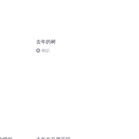
去年的树
喇叭