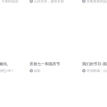
，可爱的祖国
山河共庆，盛世长歌
支教老师的国
献礼
庆祝七一和国庆节
我们的节日-
跑吧少年》
囚歌
诗词朗诵：沁
读者：张继军