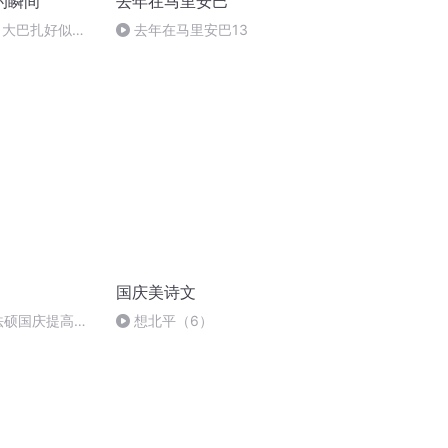
的瞬间
去年在马里安巴
 大巴扎好似温
去年在马里安巴13
国庆美诗文
成法硕国庆提高班
想北平（6）