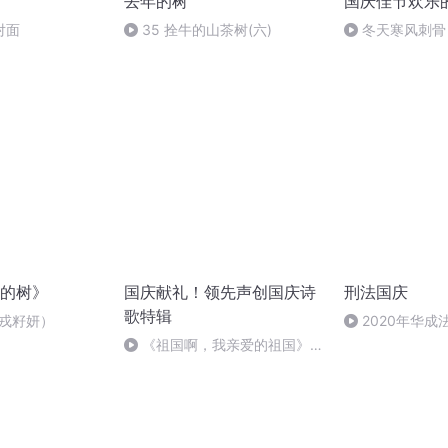
去年的树
国庆佳节欢乐
对面
35 拴牛的山茶树(六)
冬天寒风刺骨
暖的春天
的树》
国庆献礼！领先声创国庆诗
刑法国庆
歌特辑
（戎籽妍）
2020年华
刑法陈 (26)
《祖国啊，我亲爱的祖国》温
婉