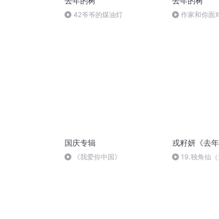
去年的树
去年的树
42爷爷的煤油灯
作家和你面
国庆专辑
戎籽妍《去年
《我爱你中国》
19.独角仙