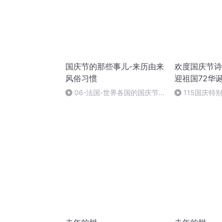
国庆节的那些事儿-来历由来
欢度国庆节诗
风俗习惯
迎祖国72华
06-法国-世界各国的国庆节-
115国庆特
国庆节的那些事儿
中国梦