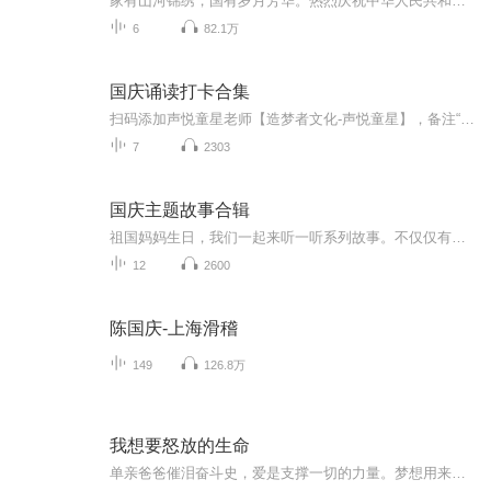
家有山河锦绣，国有岁月芳华。热烈庆祝中华人民共和国成立73周年！
6
82.1万
国庆诵读打卡合集
扫码添加声悦童星老师【造梦者文化-声悦童星】，备注“诵读打卡”报名，已添加好友的，直接发送“诵读打卡”报名，报名成功后进入社群。
7
2303
国庆主题故事合辑
祖国妈妈生日，我们一起来听一听系列故事。不仅仅有《我的祖国》，还有红军故事，也有关于战争的故事，让大家体会到和平年代的不易。
12
2600
陈国庆-上海滑稽
149
126.8万
我想要怒放的生命
单亲爸爸催泪奋斗史，爱是支撑一切的力量。梦想用来实现，人生需要逆袭，致我们活得人模狗样的青春。当妻子挣得比你多，回家比你晚；当主管被挖走，老板主动给你升职却不加薪；当往日同学用金钱和美色考验你，许你一个大项目；当你在上市公司的梦想中一路杀伐，剑走偏锋；当儿子在深夜电话中给你念小老鼠上灯台的故事；你是否还能想做那朵在荒原上怒放的玫瑰……