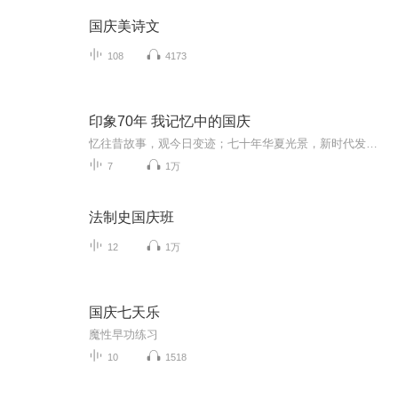
国庆美诗文
108
4173
印象70年 我记忆中的国庆
忆往昔故事，观今日变迹；七十年华夏光景，新时代发展变迁。用声音走过时间的长河，以温度感受记忆中的故事。
7
1万
法制史国庆班
12
1万
国庆七天乐
魔性早功练习
10
1518