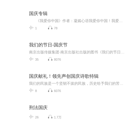
国庆专辑
《我爱你中国》作者：凝嫣心语我爱你中国！我爱你春天蓬勃的秧苗；我爱你秋日金黄的硕果。我爱你中国！我爱你青松气质，我爱你红梅品格！我爱你家乡的甜蔗好像乳汁滋润着我的心窝。我爱你中国，我要把最美的歌儿献给你，我的母亲我的祖国。我爱你中国，我爱...
1
78
我们的节日-国庆节
南京出版传媒集团·南京出版社出版的图书《我们的节日》通过对中国节日文化和节日意义进行深度的挖掘，面向青少年群体构建独具特色的栏目内容，以此丰富春节、元宵节、清明节、端午节、七夕节、中秋节、重阳节等传统节日；六一节、教师节、国庆节等新兴节日的文化内涵和表现形式。促进青少年形成新的节日习俗，提升节日仪式感、认同感。音频作品由金陵朗读者联盟志愿者朗诵，南京音像出版社、金陵图书馆联合制作。
35
8076
国庆献礼！领先声创国庆诗歌特辑
我们的民族是一个坚韧不拔的民族，历史给予我们的苦难都变成了闪着金光的勋章！我们的国家是一个龙腾虎跃的国家，那条巨龙正以不可阻挡之势崛起于神奇的东方！------------------------------------------------值此祖国70周年华诞之际，领先声创以诗歌向祖国献礼！用我们的声音、用我们的热血、用我们的灵魂诵读经典爱国篇章，歌颂我们的祖国！永远繁荣富强！
8
6076
刑法国庆
26
1.7万