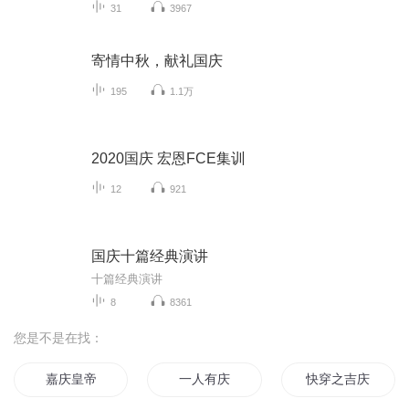
31
3967
寄情中秋，献礼国庆
195
1.1万
2020国庆 宏恩FCE集训
12
921
国庆十篇经典演讲
十篇经典演讲
8
8361
您是不是在找：
嘉庆皇帝
一人有庆
快穿之吉庆有余