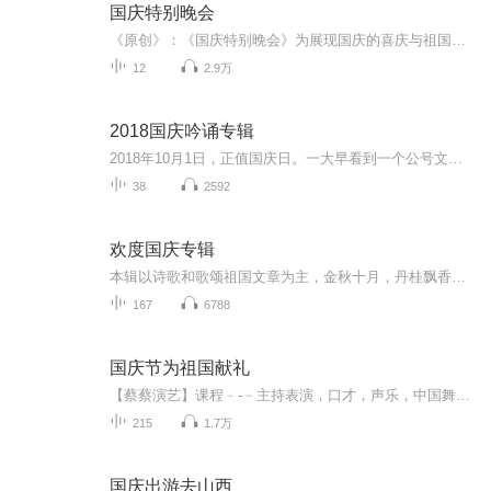
国庆特别晚会
《原创》：《国庆特别晚会》为展现国庆的喜庆与祖国的深情我将以具体的场景切入从清晨升旗的庄严到街头巷尾的欢庆到历史与当下的交融，用优美的笔触传递对祖国的热爱与自豪！用诗歌和情感美文形式，歌颂祖国的繁荣富强，祝人民幸福安康！
12
2.9万
2018国庆吟诵专辑
2018年10月1日，正值国庆日。一大早看到一个公号文章，正是文天祥的《己卯十月一日至燕越五日罹狴犴有感而赋》。当然，彼十一非当今的十一。不过数字的巧合还是让人感触，今天拿来读一读，体味一番历史英杰的民族情怀，恰也当时。 根据诗题来看，这组诗是写于十月一日至十月五日之间，是文天祥被俘之后所作，这些诗作不仅有凛凛正气，更也能看的到他百端交集的复杂情感。另一首于右任先生的《望大陆》，微信公号有称《望乡》，一句“山之上国之殇”荡气回肠，一并兴起拿来读了一读。仓促间多有瑕疵...
38
2592
欢度国庆专辑
本辑以诗歌和歌颂祖国文章为主，金秋十月，丹桂飘香，在这个充满丰收喜悦的季节里，我们满怀激动和自豪，迎来了中华人民共和国76周年华诞。这不仅是一个庄重的纪念日，更是全体中华儿女共同欢庆的盛大的节日，承载着深厚的民族情感和历史意义.
167
6788
国庆节为祖国献礼
【蔡蔡演艺】课程﹣-﹣主持表演，口才，声乐，中国舞，民族舞。独特的小舞台，专业的录音棚，每一位同学都能成为优秀的小明星。独特的教学模式，轻松上课，快乐学习！知名主持人，舞蹈家，高级教师任职授课！江南总校：河沟街42号三楼 18545856430江北分校...
215
1.7万
国庆出游去山西