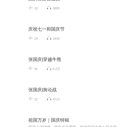
10
5805
庆祝七一和国庆节
24
1818
张国庆|穿越牛熊
91
4.2万
张国庆|舆论战
22
4713
祖国万岁｜国庆特辑