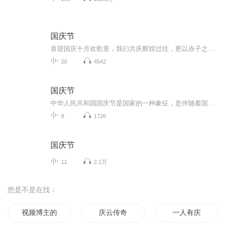
国庆节
喜迎国庆十月欢歌里，我们共庆辉煌过往，更以赤子之心，向未来书写滚烫的誓言——这盛世，值得我们以热爱相拥。
20
4542
国庆节
中华人民共和国国庆节是国家的一种象征，是伴随着国家的出现而出现的。让我们用诗歌朗诵歌颂祖国的繁荣富强，国泰民安。
8
1726
国庆节
11
2.1万
您是不是在找：
视频博主的自我修养
庆云传奇
一人有庆