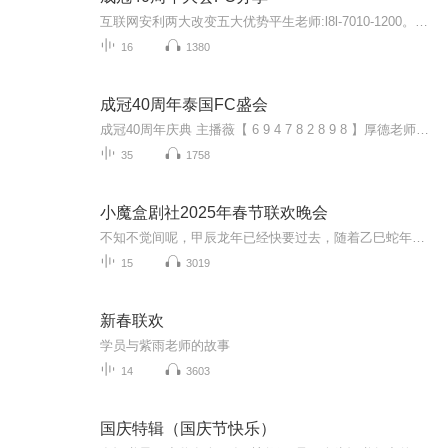
互联网安利两大改变五大优势平生老师:l8l-7010-1200。一、99%的会议搬到了网上；我们再也不用东奔西跑出去学习，没有路费，学费，住宿费，没有开支，手机秒进会场，甚至一边吃饭，就能一边学习。一遍做面膜，一边听课，不论在哪里，只要有网络的地方，就不...
16
1380
成冠40周年泰国FC盛会
成冠40周年庆典 主播薇【 6 9 4 7 8 2 8 9 8 】厚德老师40年，是历史可以被改变的时光40年，是个体生命被点亮的岁月这一切，源于40年前一个立定决心的时刻......40年前，他就深信安利，是每个人都可以成功的机会，是可以创造无限的平台。这个除了梦想，几...
35
1758
小魔盒剧社2025年春节联欢晚会
不知不觉间呢，甲辰龙年已经快要过去，随着乙巳蛇年的到来，我们小魔盒剧社也迎来了我们创立以来，第一个春节，在过去的一年里我们共同携手经历了许多许多的故事……
15
3019
新春联欢
学员与紫雨老师的故事
14
3603
国庆特辑（国庆节快乐）