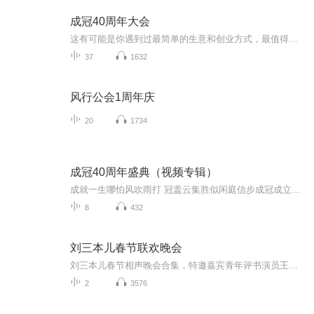
成冠40周年大会
这有可能是你遇到过最简单的生意和创业方式，最值得你深入考察了解的生意！世界在变，做安利的方式也在变，安利进入全新的2.0社交电商时代。互联网安利运作新模式，利用电脑手机学习，精准营销，低成本，真正实现在家经营，住家创业，加上系统团队超前创新...
37
1632
风行公会1周年庆
20
1734
成冠40周年盛典（视频专辑）
成就一生哪怕风吹雨打 冠盖云集胜似闲庭信步成冠成立于1978年 创办人：傅后坚 “永远做正直的人，永远做正确的事” 期待和有缘、认同安利的人一起合作共同发展！合作联系加WX：jc1300799 2018年10月13-14日在曼谷IMPACT会展中心盛大开幕,全世界四万成冠人...
8
432
刘三本儿春节联欢晚会
刘三本儿春节相声晚会合集，特邀嘉宾青年评书演员王子源、青年戏曲演员小玉声，希望您在新的一年里心想事成、笑口常开，合家欢乐、万事如意！
2
3576