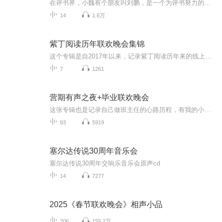
在评书界，小魏有个朋友叫刘鹏，是一个为评书努力的小伙子。在2021年国庆期间，他想弄个特辑，便烦劳我给他录个爱国题材的评书小段儿。这种事情，不是特殊情况，小魏一般不会拒绝，也就给其录了一个《鲁迅踢鬼》，等他传完，我再传到我的专辑里。另外，小...
14
1.6万
紫丁阅读历年联欢晚会集锦
这个专辑是自2017年以来，记录紫丁阅读历年来的线上联欢晚会活动。他留下了很多美好的记忆，满载着紫丁家园中的欢歌笑语。这也是一种尝试，群里的朋友天南地北，怎样团聚呢？我们选择了这样一种方式，让声音隔空交汇，以纪念紫丁阅读生活的点点滴滴。希望你喜欢。
7
1261
营期有声之夜+毕业联欢晚会
这张专辑也是记录自己做班主任的心路历程，有我的小可爱们在每次营期，零基础入门第四周创作的有声之夜的作品，还有每期结营的毕业联欢会表演的节目，爱你们，每一位，你们都是我清秋的骄傲哦，加油吧大宝儿们，我们一起抱团一起继续努力前行吧�
93
5919
塞尔达传说30周年音乐会
塞尔达传说30周年交响乐音乐会原声cd
14
7277
2025《春节联欢晚会》相声小品
206
155.2万