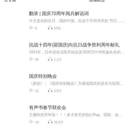
庆专辑
朗诵精选
翻录 | 国庆70周年阅兵解说词
今天是你的生日，我的中国。在这个不同寻常的 节日，相信每一位中华儿女都会从心底里说一句，我爱 你，中国。 70年风雨兼程，天安门广场上的红飘带寓意红色基因连接历史，现实与未来。今关的夭安门广场是世界曬目的中矗，今天的中国正前所未有的靠近世界舞台中心。长安街上，人民军队精神抖擞，这支袋穿草鞋，拿梭鑼走上征途的队伍，现在已经拥有7自己的航 母和斩一代隐身战机，正阔步迈向世界一流军队。此时 此刻，4名上将，2名中将，100多名少将，近15000名 官兵列队完毕．等待接受统帅的检阅．接受祖国和人民 的检阅。
8
5341
抗战十四年|迎国庆|向抗日战争胜利周年献礼
1931年，日本进攻沈阳开始涉及3500万中华民族生命的血泪史根据在日本搜集到的四百多张日方照片和地图为线索通过对这些照片中的历史信息进行中日史料对照分析和考证揭示了东北正规军、东北抗日义勇军和东北抗日联军在东北地区艰苦不屈的抵抗经过中国人民用...
55
1.1万
国庆特别晚会
《原创》：《国庆特别晚会》为展现国庆的喜庆与祖国的深情我将以具体的场景切入从清晨升旗的庄严到街头巷尾的欢庆到历史与当下的交融，用优美的笔触传递对祖国的热爱与自豪！用诗歌和情感美文形式，歌颂祖国的繁荣富强，祝人民幸福安康！
12
2.9万
有声书春节联欢会
主播给您拜年啦！！！多才多艺的他们Rap、唱歌、短剧情，这个联欢会有点嗨听完各位的拜年我这该死的心动…2020年，还要相伴鸭~
19
32.6万