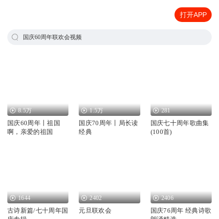
打开APP
国庆60周年联欢会视频
8.5万
1.5万
281
国庆60周年丨祖国
国庆70周年丨局长读
国庆七十周年歌曲集
啊，亲爱的祖国
经典
(100首)
1644
2402
2406
古诗新篇/七十周年国
元旦联欢会
国庆76周年 经典诗歌