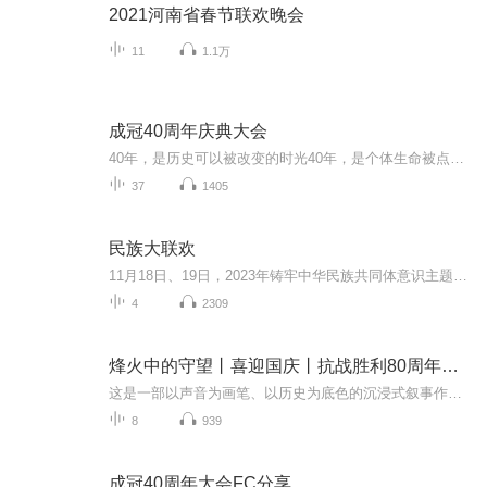
2021河南省春节联欢晚会
11
1.1万
成冠40周年庆典大会
40年，是历史可以被改变的时光40年，是个体生命被点亮的岁月这一切，源于40年前一个立定决心的时刻......40年前，他就深信安利，是每个人都可以成功的机会，是可以创造无限的平台。这个除了梦想，几乎一无所有的年轻人，守护着“人生不设限”的信念，把这...
37
1405
民族大联欢
11月18日、19日，2023年铸牢中华民族共同体意识主题活动暨贵州民族大联欢活动将在观山湖区民族大联欢广场盛大开幕，民族大联欢广场升级改造随即展开。以民族盛会的开启，汇聚展示贵州各民族的优秀传统文化、民族特色风情，通过盛会促进各民族交往、交流、...
4
2309
烽火中的守望丨喜迎国庆丨抗战胜利80周年丨广播剧
这是一部以声音为画笔、以历史为底色的沉浸式叙事作品，串联起1937年末南京城破后的烽火岁月与2025 年抗战胜利80周年的和平荣光，通过普通人的命运交织，复刻出中华民族在苦难中坚守、在抗争中前行的精神图谱。
8
939
成冠40周年大会FC分享