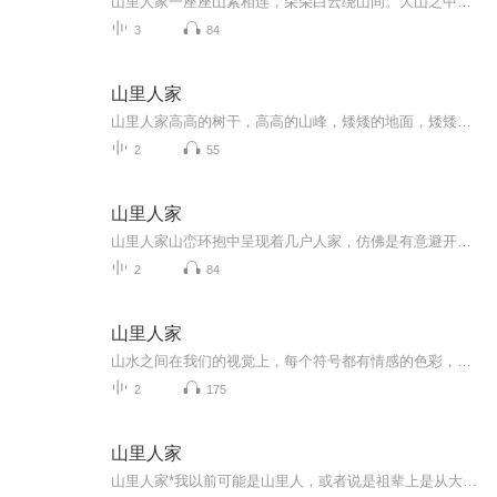
山里人家一座座山紧相连，朵朵白云绕山间。大山之中总有人家，不是隐居在此，而是靠山吃山的在这生活。不求大富大贵，只得温饱即可，那在这与世隔绝般让自我的活一把也挺好。人的欲望也是因苛求太多而影响情绪多有烦躁不安，在五颜六色的社会里，总有被染...
3
84
山里人家
山里人家高高的树干，高高的山峰，矮矮的地面，矮矮的房子与小人。一种空旷，一种远山的几个简单的形态对比元素形成画面的支撑点。把前景拉近主要还是靠色彩的冷暖变化，强调一些暖色，再在笔触上做碎而密一些，这样，就与背景的山体形成了对比关系，又保...
2
55
山里人家
山里人家山峦环抱中呈现着几户人家，仿佛是有意避开人间烟火过一番自然而然纯粹不能再纯粹的生活。是无奈地选择还是另有苦衷，如此这么与人世间切割的干干净净，一下子让生活回到早已忘却的时代了，抹掉了人类历史发展的光辉业绩，重回动物生存的本质现象...
2
84
山里人家
山水之间在我们的视觉上，每个符号都有情感的色彩，和五颜六色的色谱一样，都有着本身固有的属性，这些都是我们绘画表现的词汇，和语文里的形容词、动词等一样。这就是绘画的基础，这就是视觉语言进行交流的基础。认识音符不一定就能创造出好听的音乐来，...
2
175
山里人家
山里人家*我以前可能是山里人，或者说是祖辈上是从大山里走出来的，要么我怎么见到大山就像见到家乡一样倍感亲切就像久违了的亲人，贪婪的融入它的环抱着中乐不思蜀。也可能是我选择了画山水画，因而对其情有独钟？可我之前一直是画人物画的啊？管它呢，顺...