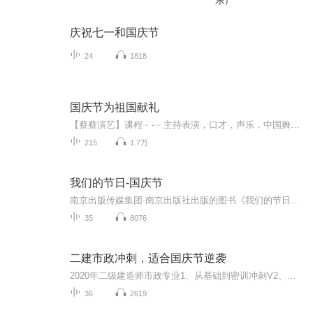
乐）
庆祝七一和国庆节
24
1818
国庆节为祖国献礼
【蔡蔡演艺】课程﹣-﹣主持表演，口才，声乐，中国舞，民族舞。独特的小舞台，专业的录音棚，每一位同学都能成为优秀的小明星。独特的教学模式，轻松上课，快乐学习！知名主持人，舞蹈家，高级教师任职授课！江南总校：河沟街42号三楼 18545856430江北分校...
215
1.7万
我们的节日-国庆节
南京出版传媒集团·南京出版社出版的图书《我们的节日》通过对中国节日文化和节日意义进行深度的挖掘，面向青少年群体构建独具特色的栏目内容，以此丰富春节、元宵节、清明节、端午节、七夕节、中秋节、重阳节等传统节日；六一节、教师节、国庆节等新兴节日的文化内涵和表现形式。促进青少年形成新的节日习俗，提升节日仪式感、认同感。音频作品由金陵朗读者联盟志愿者朗诵，南京音像出版社、金陵图书馆联合制作。
35
8076
二建市政冲刺，适合国庆节逆袭
2020年二级建造师市政专业1、从基础到密训冲刺V2、从精华课程到超压密押V3、0基础同步更新v4、持续更新到2020年考试V5、只要你跟着学让你一次稳拿证V6、渠道超压压题，超压三页纸等独家绝密压题!
36
2619