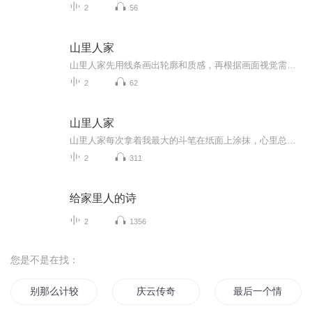
2
56
山里人家
山里人家先用线条画出轮廓和质感，再根据画面视觉需要增加及修改描绘。比如，点线面的穿插，遗漏补缺等，用绘画表现形式凸显出绘画的感受与表达。当然，线条的表现力度不够黑白块面那样强烈，那就多画几笔，让它形成块面感，这样的用线条形成的块面，当然...
2
62
山里人家
山里人家每次拿着我最大的斗笔在纸面上涂抹，心里总是爽极了。看着白色的画纸被深色的水墨覆盖，一种重构的行为就此展开，创作的灵感也随之而行，来不得半点的怠慢。随行就市，其它的如树、房子、人物跟上，形成画面里不同的形状与符号对应与变化。这些不...
2
311
给家里人的诗
2
1356
您是不是在找：
别那么计较
庆云传奇
最后一个情人节