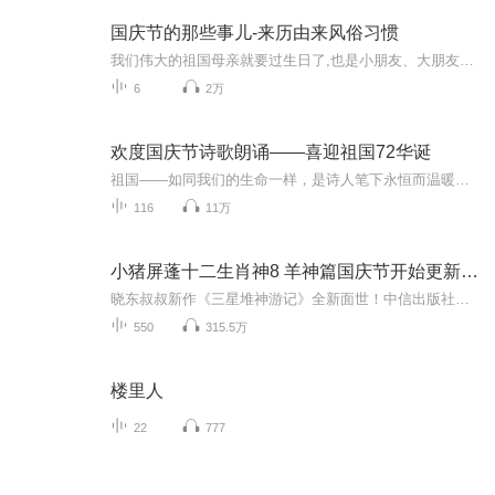
国庆节的那些事儿-来历由来风俗习惯
我们伟大的祖国母亲就要过生日了,也是小朋友、大朋友们最喜欢的“国庆小长假”或说“黄金周”还有说”国庆7天乐”的，说法真是不一而足。那么“国庆节”是怎么来的？自古以来国庆节怎么庆贺？新中国国庆节的来历，以及新中国国庆节的庆贺方式又有哪些呢？ ...
6
2万
欢度国庆节诗歌朗诵——喜迎祖国72华诞
祖国——如同我们的生命一样，是诗人笔下永恒而温暖的主题。在祖国72周年华诞来临之际，特创建这个诗歌朗诵专辑，诵读经典爱国篇章，和大家一起歌颂祖国，向国庆的献礼！祝愿伟大的祖国繁荣富强，祝愿大家国庆节快乐，度过平安快乐的黄金周假期！
116
11万
小猪屏蓬十二生肖神8 羊神篇国庆节开始更新啦！
晓东叔叔新作《三星堆神游记》全新面世！中信出版社出版！京东当当淘宝均有售！点蓝色字收听——《小猪屏蓬爆笑日记2024》《小猪屏蓬爆笑日记2》《小猪屏蓬爆笑日记1》让你笑得喘不上气！《我进故宫当富翁——小猪屏蓬故宫财商笔记》教你成为大富翁！《小...
550
315.5万
楼里人
22
777