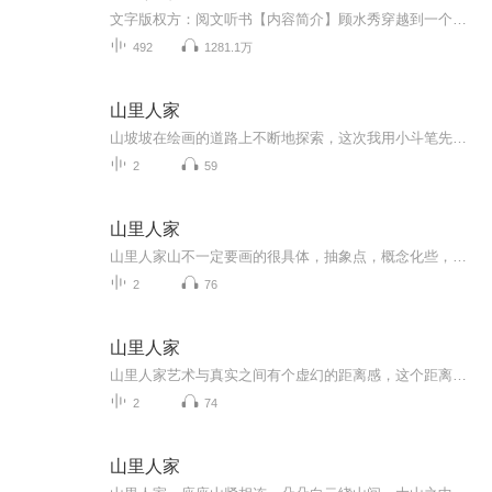
文字版权方：阅文听书【内容简介】顾水秀穿越到一个贫穷的山旮沓里，阴差阳错嫁给了猎户董成虎，夫妻相濡以沫，把日子过成诗，从家徒四壁，到有房有田有山。从毫无权势的底层百姓到隐世世族。两人一步一个脚印，创造属于自己的奇迹。【作者/主播简介】作者...
492
1281.1万
山里人家
山坡坡在绘画的道路上不断地探索，这次我用小斗笔先来个重口味的重构画面，以构建的画面为主，加一些线条为辅助。之再用洗笔水较深色的渲染出墨韵来，绘画时常要洗笔，就用洗笔水，较淡的渲染画面，看看之前画的一些点线面是否融洽或有什么形态倾向性。画...
2
59
山里人家
山里人家山不一定要画的很具体，抽象点，概念化些，能表达个意思就好，因为我要看的是整体画面组合构成的效果，而非仅仅是画一座山本身，这就是画面不复杂好看的来源。就像姑娘的脸上着妆一样，浓妆艳抹之下一定是掩盖着长得不怎么好看的因素，而稍使淡妆...
2
76
山里人家
山里人家艺术与真实之间有个虚幻的距离感，这个距离感表达程度取决于我们情感与精神所决定的。是丰富多彩，还是单调乏味缺乏润色之笔，绘画体现的是功能性，还是艺术性有别于此。艺术表现一定不是具体的，而是带有抽象的、特征性强调的，从而显得突出的重...
2
74
山里人家