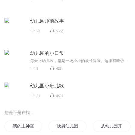
幼儿园睡前故事
23
5.2万
幼儿园的小日常
每天上幼儿园，都是一场小小的成长冒险。这里有吃饭、午睡、游戏、交朋友、打招呼、勇敢表达、学会等待……全是孩子在幼儿园里真实又温暖的小日常。 本专辑用温柔、治愈的有声故事，帮孩子缓解入园焦虑、熟悉校园生活，悄悄养成好习惯、好性格、高情商：...
9
423
幼儿园小班儿歌
21
3524
您是不是在找：
我的主神空间和我的过气幼儿园
快男幼儿园爆笑故
从幼儿园开始修仙