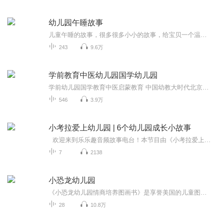
幼儿园午睡故事
儿童午睡的故事，很多很多小小的故事，给宝贝一个温暖的童年。
243
9.6万
学前教育中医幼儿园国学幼儿园
学前幼儿园国学教育中医启蒙教育 中国幼教大时代北京果雪儿原创在线学前教育直播频道推出的每天三分钟播报时间，聚焦火热中华优秀传统文化国学幼教信息内容方面：1、聚焦学前教育、幼儿园教育、家庭教育、国学教育、中医启蒙绘本阅读。2、面向幼儿园园长、...
546
3.9万
小考拉爱上幼儿园 | 6个幼儿园成长小故事
欢迎来到乐乐趣音频故事电台！本节目由《小考拉爱上幼儿园》原创绘本改编。原书由乐乐趣策划出版，创作者为资深教育者袁晓峰与插画名家韩煦，专为3-5岁中国孩子量身创作！ 《小考拉爱上幼儿园》6个生动的校园故事，围绕“转学生”小考拉的入园新生活...
7
2138
小恐龙幼儿园
《小恐龙幼儿园情商培养图画书》是享誉美国的儿童图画书作家史蒂夫·梅茨格和画家汉斯·威廉联袂创作的系列图画书，该系列生动传神地描绘了一群小恐龙的幼儿园生活故事，故事亲切可感，画面生动谐趣。系列图画书通过发生在小恐龙入园后的一系列日常趣事，...
28
10.8万