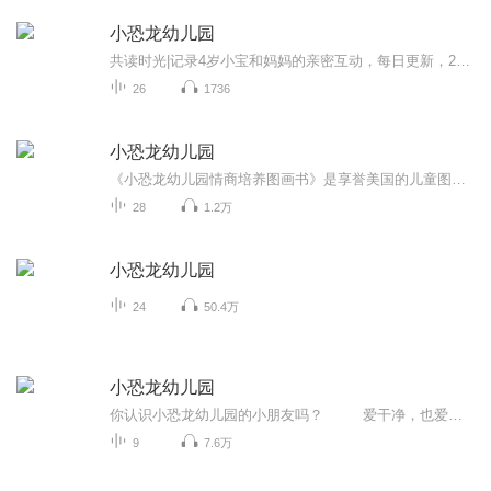
小恐龙幼儿园
共读时光|记录4岁小宝和妈妈的亲密互动，每日更新，28天培养高情商宝宝
26
1736
小恐龙幼儿园
《小恐龙幼儿园情商培养图画书》是享誉美国的儿童图画书作家史蒂夫·梅茨格和画家汉斯·威廉联袂创作的系列图画书，该系列生动传神地描绘了一群小恐龙的幼儿园生活故事，故事亲切可感，画面生动谐趣。系列图画书通过发生在小恐龙入园后的一系列日常趣事，融入情商教育理念精髓，帮小朋友尽快适应幼儿园生活，养成好习惯，学会解决实际生活中遇到的各种小问题，是一套有趣又实用的图画书。可爱小恐龙幼儿园里非常快乐！他们相亲相爱，爱爸爸妈妈，爱老师、小伙伴，爱扮超人，爱拍集体照，最爱唱歌、跳舞，爱大家一起玩...
28
1.2万
小恐龙幼儿园
24
50.4万
小恐龙幼儿园
你认识小恐龙幼儿园的小朋友吗？ 爱干净，也爱泥巴；爱宝贝玩具，也爱大家分享；会调皮捣蛋，也会真诚道歉；会蛮横霸道，也会团结友好；会生气闹别扭，也会开心拉拉手；会迁就小伙伴，也懂得“我说了算”；会羡慕跑步冠军，也热爱故事大王...
9
7.6万