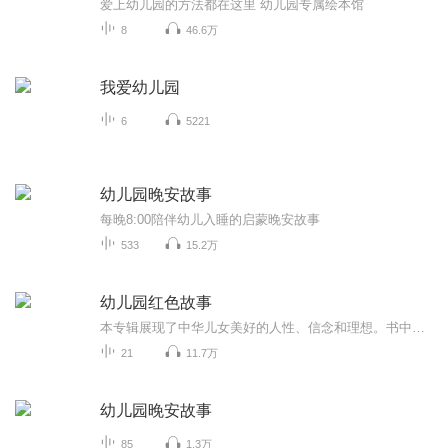
爱上幼儿园的方法都在这里 幼儿园专属绘本馆
8
46.6万
我爱幼儿园
6
5221
幼儿园晚安故事
每晚8:00陪伴幼儿入睡的启蒙晚安故事
533
15.2万
幼儿园红色故事
本专辑展现了中华儿女美好的人性、信念和理想。书中主人公闪烁着崇高而美好的爱国主义精神和英雄光辉。阅读经典，感悟民族精神与内涵，让我们的孩子学习小英雄身上的爱国情怀，懂得珍惜眼前的幸福生活，从小树立远大理想。
21
11.7万
幼儿园晚安故事
85
1.3万