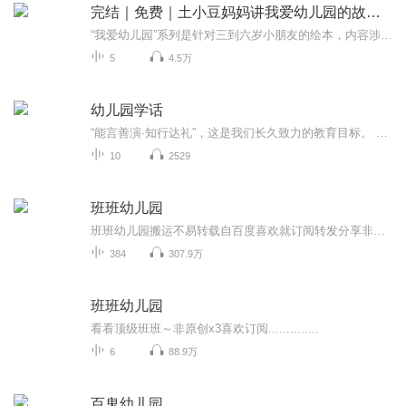
完结｜免费｜土小豆妈妈讲我爱幼儿园的故事爱上幼儿园
“我爱幼儿园”系列是针对三到六岁小朋友的绘本，内容涉及小朋友在幼儿园会遇到的各种问题，比如吵架、谦让、分享等等。帮助孩子学会处理在幼儿园遇到的问题，懂得谦让、分享，懂得处理和同学、朋友的关系，让孩子爱上幼儿园。
5
4.5万
幼儿园学话
“能言善演·知行达礼”，这是我们长久致力的教育目标。 我们努力把艺术教育和素质教育成功对接，我们用心把专业 教育和大众教育完美融合。 从1996年——创业之初，我们曾把口才教师拟作为“医生”、 “教练”和“导演”，并以此作为我们自己的工作方向和行业标准： 有那么多母语发音不准、口语表达不清的孩子需要“医生”； 有那么多天资聪慧的孩子如果经过专业“教练”的调教，就会举止 出众、仪态高雅；“孩子们都是天生的演员”，我们就是“导演”， 挖掘他们的天分，为孩子们在人生的舞台上有更多的精彩！ 就是我们现在做的，未来要做的，并且一直要做的事业！ 我们可能更了解孩子！我们可能找到了教育的真谛！我们知道 孩子需要什么，我们了解家长需要什么，我们也清楚能为社会奉献 什么！艺术是美好的，教育是高尚的，在我们这里你会看到孩子们 快乐地改变和提高。 如今，我们已经有了“全景纷呈教学法”、“习惯矫正教学法”、 “一气呵成教学法”；有了“艺素融合教育方略”；有了五大运作 体系；有了这套幼儿园专用系列教材；有了父母教育能力训练系列 教材；有了上至东北下至江南的上百家分校，将来我们还会有…… 为了孩子我们一直在努力！ 欢迎来亲自体验，并真诚相邀 —— 与我们同行！
10
2529
班班幼儿园
班班幼儿园搬运不易转载自百度喜欢就订阅转发分享非原创
384
307.9万
班班幼儿园
看看顶级班班～非原创x3喜欢订阅..............
6
88.9万
百鬼幼儿园