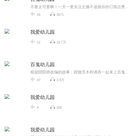
不要太可爱啊！一天一更关注主播不迷路你的订阅点赞收藏评论是我创作的动力
16
3671
我爱幼儿园
12
18.7万
百鬼幼儿园
根据阴阳师改编的故事，跟随茨木和酒吞一起来上百鬼幼儿园吧！（目前已停更）
47
3.4万
我爱幼儿园
4
392
我爱幼儿园