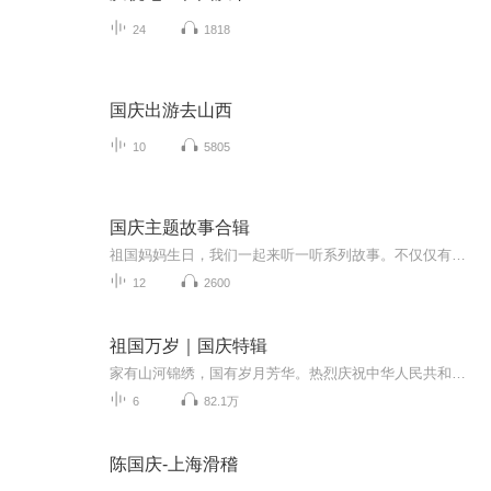
24
1818
国庆出游去山西
10
5805
国庆主题故事合辑
祖国妈妈生日，我们一起来听一听系列故事。不仅仅有《我的祖国》，还有红军故事，也有关于战争的故事，让大家体会到和平年代的不易。
12
2600
祖国万岁｜国庆特辑
家有山河锦绣，国有岁月芳华。热烈庆祝中华人民共和国成立73周年！
6
82.1万
陈国庆-上海滑稽