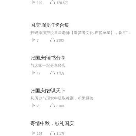
149
126.8万
国庆诵读打卡合集
扫码添加声悦童星老师【造梦者文化-声悦童星】，备注“诵读打卡”报名，已添加好友的，直接发送“诵读打卡”报名，报名成功后进入社群。
7
2303
张国庆|读书分享
与大家一起分享经典
17
1.3万
张国庆|智谋天下
从历史与现实中吸取教训，积累经验
25
8180
寄情中秋，献礼国庆
195
1.1万