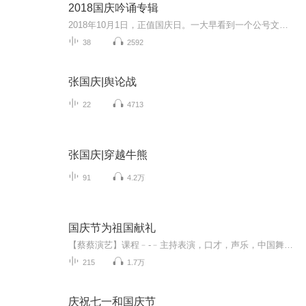
2018国庆吟诵专辑
2018年10月1日，正值国庆日。一大早看到一个公号文章，正是文天祥的《己卯十月一日至燕越五日罹狴犴有感而赋》。当然，彼十一非当今的十一。不过数字的巧合还是让人感触，今天拿来读一读，体味一番历史英杰的民族情怀，恰也当时。 根据诗题来看，这组诗是写于十月一日至十月五日之间，是文天祥被俘之后所作，这些诗作不仅有凛凛正气，更也能看的到他百端交集的复杂情感。另一首于右任先生的《望大陆》，微信公号有称《望乡》，一句“山之上国之殇”荡气回肠，一并兴起拿来读了一读。仓促间多有瑕疵...
38
2592
张国庆|舆论战
22
4713
张国庆|穿越牛熊
91
4.2万
国庆节为祖国献礼
【蔡蔡演艺】课程﹣-﹣主持表演，口才，声乐，中国舞，民族舞。独特的小舞台，专业的录音棚，每一位同学都能成为优秀的小明星。独特的教学模式，轻松上课，快乐学习！知名主持人，舞蹈家，高级教师任职授课！江南总校：河沟街42号三楼 18545856430江北分校...
215
1.7万
庆祝七一和国庆节