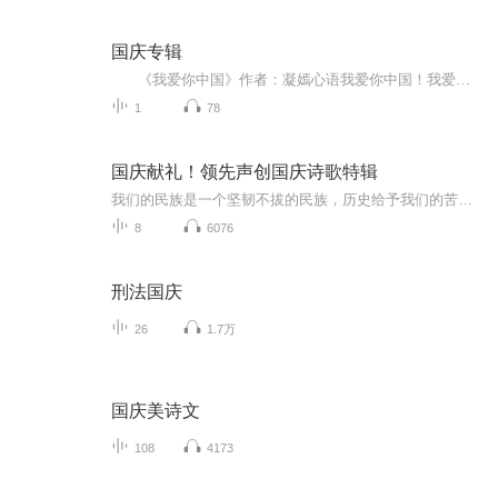
国庆专辑
《我爱你中国》作者：凝嫣心语我爱你中国！我爱你春天蓬勃的秧苗；我爱你秋日金黄的硕果。我爱你中国！我爱你青松气质，我爱你红梅品格！我爱你家乡的甜蔗好像乳汁滋润着我的心窝。我爱你中国，我要把最美的歌儿献给你，我的母亲我的祖国。我爱你中国，我爱...
1
78
国庆献礼！领先声创国庆诗歌特辑
我们的民族是一个坚韧不拔的民族，历史给予我们的苦难都变成了闪着金光的勋章！我们的国家是一个龙腾虎跃的国家，那条巨龙正以不可阻挡之势崛起于神奇的东方！------------------------------------------------值此祖国70周年华诞之际，领先声创以诗歌向祖国献礼！用我们的声音、用我们的热血、用我们的灵魂诵读经典爱国篇章，歌颂我们的祖国！永远繁荣富强！
8
6076
刑法国庆
26
1.7万
国庆美诗文
108
4173