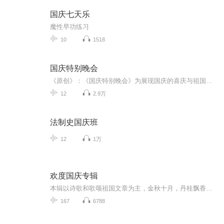
国庆七天乐
魔性早功练习
10
1518
国庆特别晚会
《原创》：《国庆特别晚会》为展现国庆的喜庆与祖国的深情我将以具体的场景切入从清晨升旗的庄严到街头巷尾的欢庆到历史与当下的交融，用优美的笔触传递对祖国的热爱与自豪！用诗歌和情感美文形式，歌颂祖国的繁荣富强，祝人民幸福安康！
12
2.9万
法制史国庆班
12
1万
欢度国庆专辑
本辑以诗歌和歌颂祖国文章为主，金秋十月，丹桂飘香，在这个充满丰收喜悦的季节里，我们满怀激动和自豪，迎来了中华人民共和国76周年华诞。这不仅是一个庄重的纪念日，更是全体中华儿女共同欢庆的盛大的节日，承载着深厚的民族情感和历史意义.
167
6788