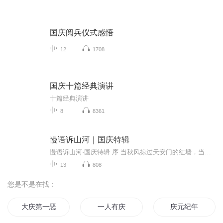
国庆阅兵仪式感悟
12
1708
国庆十篇经典演讲
十篇经典演讲
8
8361
慢语诉山河｜国庆特辑
慢语诉山河·国庆特辑 序 当秋风掠过天安门的红墙，当桂香漫过万里长江的碧波，我总愿慢下脚步，以声为笔，轻轻描摹这山河的模样。 不必追赶喧嚣的潮，也无需堆砌华丽的词——这一辑里，每一段朗诵都是心底的低语：是对着塞北草原的星子说“国泰”，是向着...
13
808
您是不是在找：
大庆第一恶
一人有庆
庆元纪年