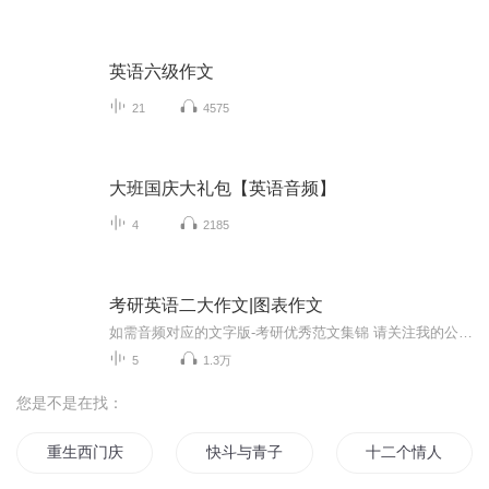
英语六级作文
21
4575
大班国庆大礼包【英语音频】
4
2185
考研英语二大作文|图表作文
如需音频对应的文字版-考研优秀范文集锦 请关注我的公众号：旺仔每天读作文 在资料汇总区查看获取方式。一起朗读考研英语作文，形成语感，积累好词好句，助力考研英语作文
5
1.3万
您是不是在找：
重生西门庆
快斗与青子的情人节
十二个情人节