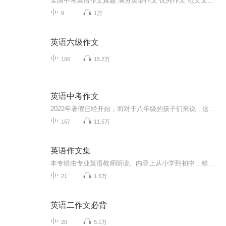
全国中考英语作文真题 满分英语作文 优秀作文 范文文档领取喂❤：249723611
9
1万
英语六级作文
100
15.2万
英语中考作文
2022年暑假已经开始，而对于八年级的孩子们来说，这个暑假显得特别重要，要为进入九年级初中最后一年的学习做好充分的准备。要复习巩固好已学的7-8年级英语内容，同时也要提高自己的英语综合语言运用能力！ 经历过今年的八年级下期中、期末测试，再看最近...
157
11.5万
英语作文集
本专辑由专业英语教师朗读。内容上从小学到初中，精心准备各种题材作文，满足不同年级，不同水平段孩子的需求。
21
1.5万
英语二作文必背
20
5.1万