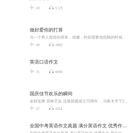
43
1.1万
做好爱你的打算
当一个男人觉得你很笨，很傻，时刻需要他照顾的时候，他已经爱上你了。谁会奢望生命中的浪漫，延绵到天涯？做好爱你的打算尽客我现在，拥有不同凡响的张扬，脱胎换骨的夺目，可是一旦面对苏格，我立刻就会回到那些已经逝去的年华，变成那个手足无措的小女...
49
1860
英语口语作文
71
6094
国庆佳节欢乐的瞬间
金秋送爽 层林尽染 适逢新疆成立70周年 ，乌鲁木齐于2025年9月23日迎来党中央和习大大带领的慰问团。新疆各族群众欢欣鼓舞，热烈欢迎。
27
1311
全国中考英语作文真题 满分英语作文 优秀作文 范文