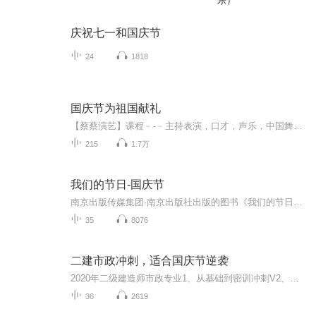
乐）
庆祝七一和国庆节
24
1818
国庆节为祖国献礼
【蔡蔡演艺】课程﹣-﹣主持表演，口才，声乐，中国舞，民族舞。独特的小舞台，专业的录音棚，每一位同学都能成为优秀的小明星。独特的教学模式，轻松上课，快乐学习！知名主持人，舞蹈家，高级教师任职授课！江南总校：河沟街42号三楼 18545856430江北分校...
215
1.7万
我们的节日-国庆节
南京出版传媒集团·南京出版社出版的图书《我们的节日》通过对中国节日文化和节日意义进行深度的挖掘，面向青少年群体构建独具特色的栏目内容，以此丰富春节、元宵节、清明节、端午节、七夕节、中秋节、重阳节等传统节日；六一节、教师节、国庆节等新兴节日的文化内涵和表现形式。促进青少年形成新的节日习俗，提升节日仪式感、认同感。音频作品由金陵朗读者联盟志愿者朗诵，南京音像出版社、金陵图书馆联合制作。
35
8076
二建市政冲刺，适合国庆节逆袭
2020年二级建造师市政专业1、从基础到密训冲刺V2、从精华课程到超压密押V3、0基础同步更新v4、持续更新到2020年考试V5、只要你跟着学让你一次稳拿证V6、渠道超压压题，超压三页纸等独家绝密压题!
36
2619