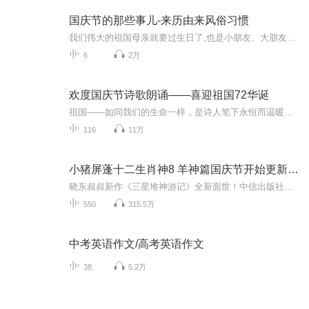
国庆节的那些事儿-来历由来风俗习惯
我们伟大的祖国母亲就要过生日了,也是小朋友、大朋友们最喜欢的“国庆小长假”或说“黄金周”还有说”国庆7天乐”的，说法真是不一而足。那么“国庆节”是怎么来的？自古以来国庆节怎么庆贺？新中国国庆节的来历，以及新中国国庆节的庆贺方式又有哪些呢？ ...
6
2万
欢度国庆节诗歌朗诵——喜迎祖国72华诞
祖国——如同我们的生命一样，是诗人笔下永恒而温暖的主题。在祖国72周年华诞来临之际，特创建这个诗歌朗诵专辑，诵读经典爱国篇章，和大家一起歌颂祖国，向国庆的献礼！祝愿伟大的祖国繁荣富强，祝愿大家国庆节快乐，度过平安快乐的黄金周假期！
116
11万
小猪屏蓬十二生肖神8 羊神篇国庆节开始更新啦！
晓东叔叔新作《三星堆神游记》全新面世！中信出版社出版！京东当当淘宝均有售！点蓝色字收听——《小猪屏蓬爆笑日记2024》《小猪屏蓬爆笑日记2》《小猪屏蓬爆笑日记1》让你笑得喘不上气！《我进故宫当富翁——小猪屏蓬故宫财商笔记》教你成为大富翁！《小...
550
315.5万
中考英语作文/高考英语作文
38
5.2万