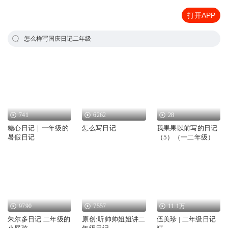
打开APP
怎么样写国庆日记二年级
741
6262
28
糖心日记｜一年级的
怎么写日记
我果果以前写的日记
暑假日记
（5）（一二年级）
9790
7557
11.1万
朱尔多日记 二年级的
原创:听帅帅姐姐讲二
伍美珍 | 二年级日记