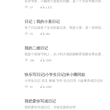
在评书界，小魏有个朋友叫刘鹏，是一个为评书努力的小伙子。在2021年国庆期间，他想弄个特辑，便烦劳我给他录个爱国题材的评书小段儿。这种事情，不是特殊情况，小魏一般不会拒绝，也就给其录了一个《鲁迅踢鬼》，等他传完，我再传到我的专辑里。另外，小...
14
1.6万
日记｜我的小葱日记
有了日记就有了生活的备忘录。我是小葱，是一名90后宝妈，也是万千世界中普普通通的一名上班族，年初的时候给自己买了一本日记本，想要记录自己一年中的喜怒哀乐，却总因为这样的那样的原因而搁浅，或许，我可以通过另一种方式来记录……
19
981
我的二婚日记
我是个很保守的人，从小到大我妈都教育我要自尊自爱。在遇到刘辉之前，我从来没谈恋爱，初夜也是在新婚夜给了刘辉，今晚是我最大胆的时候了.......然而事实告诉我，我是一个傻子！我倾尽所有逃离了这段不堪的婚姻，然而那个救我于水火的男人又将给我怎样的...
198
2095
快乐写日记|小学生日记|米小圈同款
小学生日记 语文 教辅 写作 生活日常 小故事养成日记好习惯，一起来看看小朋友的日记分享吧~
15
1056
我把爱你写成日记
我把爱你写成日记，当做见面的证明