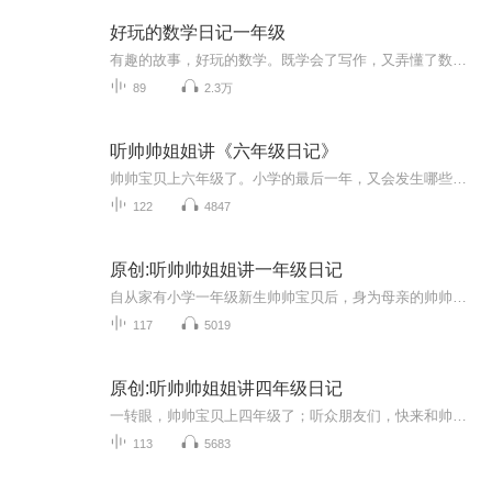
好玩的数学日记一年级
有趣的故事，好玩的数学。既学会了写作，又弄懂了数学，在日常生活中潜移默化地培养数学思维！我是一名一年级小学生的妈妈，现在的数学已经不是简单的加减了，逻辑性很强，我们可以通过生活中有趣的故事来培养孩子的数学思维。
89
2.3万
听帅帅姐姐讲《六年级日记》
帅帅宝贝上六年级了。小学的最后一年，又会发生哪些趣事呢？一起围观吧。
122
4847
原创:听帅帅姐姐讲一年级日记
自从家有小学一年级新生帅帅宝贝后，身为母亲的帅帅姐姐的生活过得惊心动魄、五味俱全起来。要想知道一年级新生的每日活动、亲子关系、家庭教育等信息，请《听帅帅姐姐讲一年级日记》，和帅帅姐姐一起用声音见证帅帅宝贝小学一年级生活的喜怒哀乐，见证孩...
117
5019
原创:听帅帅姐姐讲四年级日记
一转眼，帅帅宝贝上四年级了；听众朋友们，快来和帅帅姐姐一起围观他的有趣成长故事吧！
113
5683