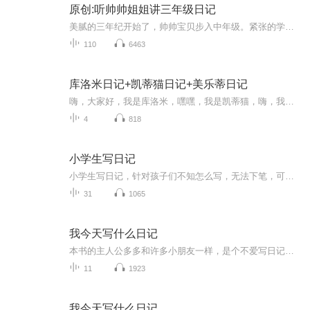
原创:听帅帅姐姐讲三年级日记
美腻的三年纪开始了，帅帅宝贝步入中年级。紧张的学习和生活之余，会有哪些有趣的事情发生呢？让我们一起拭目以待，跟着帅帅姐姐的声音，共同见证帅帅宝贝的三年级每一天。
110
6463
库洛米日记+凯蒂猫日记+美乐蒂日记
嗨，大家好，我是库洛米，嘿嘿，我是凯蒂猫，嗨，我是美乐蒂，我们又见面啦～
4
818
小学生写日记
小学生写日记，针对孩子们不知怎么写，无法下笔，可阅读范文，可以学习基本日记规律和顺序以及表达方法，一起聆听并诵读可以模仿学习方法和词汇表达方法，积累词汇量，快速准确表达心中所想！
31
1065
我今天写什么日记
本书的主人公多多和许多小朋友一样，是个不爱写日记的孩子，每天重复的生活，怎么会写出生动的日记呢？直到有一天他遇到了从日记本中蹦出来的日记精灵！可爱的精灵告诉多多，只有充满感情和真实的好日记，才是维持他生命的营养，是他赖以生存的美食，并且启发多多如何写好各种不同题材的日记，多多在和日记精灵相处的过程中逐渐认识到了写好日记的奥秘，学会了认真地感知周围的一切，并且把自己所见、所感，变成自己童年的记忆——日记。多多的日记越写越好了，形式也越来越多样化了，日记精灵非常高兴，两个小家伙成了形影不离，无话不谈的好朋友。相信，每个小朋友都能在多多身上看到自己的影子，从多多和日记精灵的故事里学习到如何写好日记的奥秘！
11
1923
我今天写什么日记