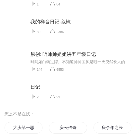
1
84
我的样音日记-蔻椒
39
2386
原创: 听帅帅姐姐讲五年级日记
时间如白驹过隙。不知道帅帅宝贝是哪一天突然长大的，只看到帅帅姐姐鬓角的白发，像雨后春笋一样层出不穷。时间，请允许我用声音记录帅帅宝贝五年级成长的每一天。欢迎围观。
144
6553
日记
2
99
您是不是在找：
大庆第一恶
庆云传奇
庆余年之长歌行