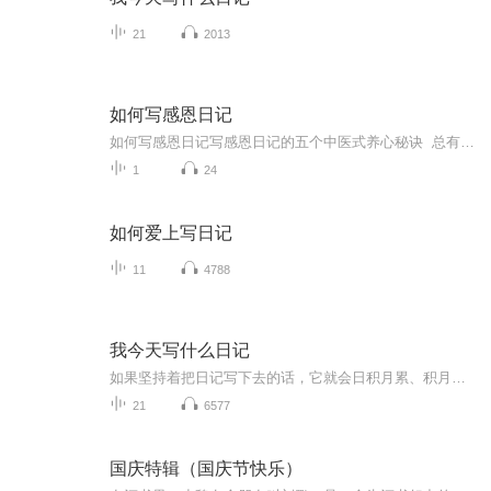
21
2013
如何写感恩日记
如何写感恩日记写感恩日记的五个中医式养心秘诀 总有人问我：为什么你每天能坚持写感恩日记？我说这就跟中医讲究"治未病"一个道理——不是等心里长满荒草才想起锄地，而是每天撒点阳光雨露。下面这五个接地气的方法，比喝十全大补汤还管用。 一、收...
1
24
如何爱上写日记
11
4788
我今天写什么日记
如果坚持着把日记写下去的话，它就会日积月累、积月成年。当你写到第十个年头的时候，这本厚厚的日记，就成了一部以“我”为主人公的自传体小说。
21
6577
国庆特辑（国庆节快乐）