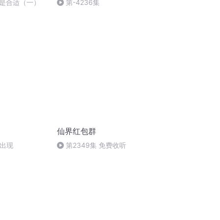
是合适（一）
第-4236集
仙界红包群
瑾出现
第2349集 免费收听