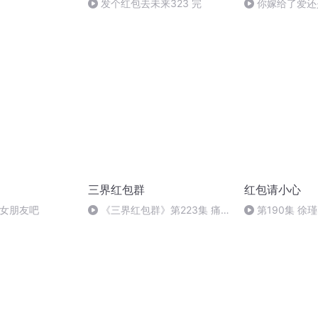
发个红包去未来323 完
你嫁给了爱还
三界红包群
红包请小心
我女朋友吧
《三界红包群》第223集 痛
第190集 徐
打时猴