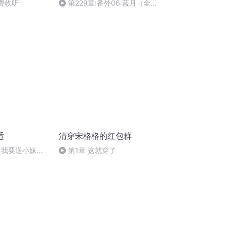
免费收听
第229章:番外06:蓝月（全书
完）撒花撒花撒花，感谢您的支
持！
适
清穿宋格格的红包群
）我要送小妹一
第1章 这就穿了