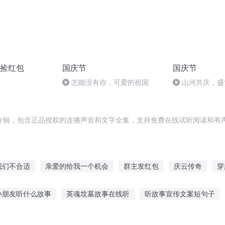
捡红包
国庆节
国庆节
怎能没有你，可爱的祖国
山河共庆，盛
专辑，包含正品授权的连播声音和文字全集，支持免费在线试听阅读和有声
我们不合适
亲爱的给我一个机会
群主发红包
庆云传奇
穿
狐妖适合家养
适才之剑
据说我们很合适
发个红包去天庭
小朋友听什么故事
英魂坟墓故事在线听
听故事宣传文案短句子
妲己
对不起我们不合适
我真不适合当盟主
儿童故事大全灰姑娘
听别人讲伤感故事好吗
听故事悟修行直播