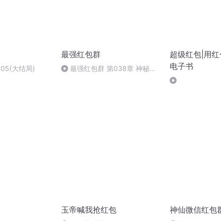
最强红包群
超级红包|用红包
电子书
05(大结局)
最强红包群 第038章 神秘来
者【完】
玉帝喊我抢红包
神仙微信红包