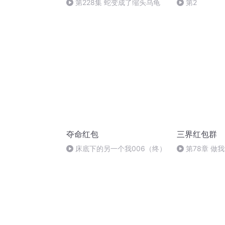
第228集 蛇变成了缩头乌龟
第2
夺命红包
三界红包群
床底下的另一个我006（终）
第78章 做