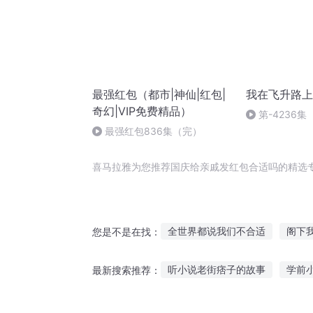
最强红包（都市|神仙|红包|
我在飞升路上
奇幻|VIP免费精品）
第-4236集
最强红包836集（完）
喜马拉雅为您推荐国庆给亲戚发红包合适吗的精选
全世界都说我们不合适
阁下
您是不是在找：
你共我戚戚落落
适者命也
听小说老街痞子的故事
学前
最新搜索推荐：
发个红包给明星
发个红包给
民间故事直播故事在线听
听