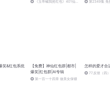
《玉帝喊我抢红包》401仙凡
第2349集 
本是一家（大结局）
 爆笑&红包系统
【免费】神仙红包群|都市|
怎样的爱才合
爆笑|红包群|AI专辑
77.反馈（四
个惊喜
第一百一十四章 做美女保镖