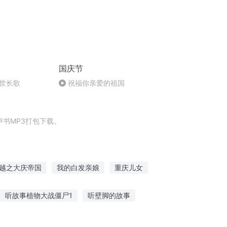
国庆节
世长歌
祝福你亲爱的祖国
书MP3打包下载。
越之大庆帝国
我的白发亲娘
重庆儿女
综之我是亲戚党
大庆皇太子
听故事植物大战僵尸1
听壁脚的故事
听什么故事睡觉比较安稳
亚克兴战听故事