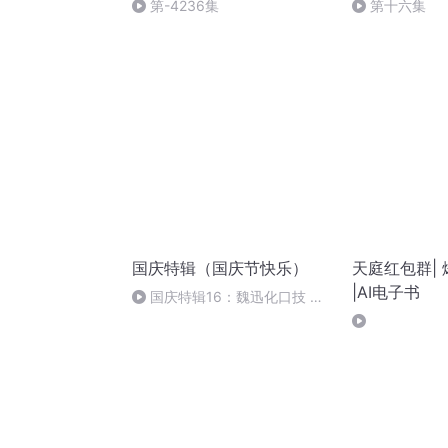
第-4236集
第十六集
国庆特辑（国庆节快乐）
天庭红包群|
|AI电子书
国庆特辑16：魏迅化口技 二
胡 东方红+一般唱法和原生态