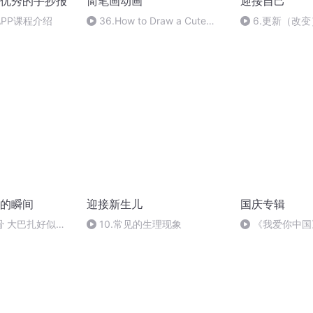
优秀的手抄报
简笔画动画
迎接自己
PP课程介绍
36.How to Draw a Cute
6.更新（改
Cartoon Tiger
Easy(Av841003889,P36)
的瞬间
迎接新生儿
国庆专辑
骨 大巴扎好似温
10.常见的生理现象
《我爱你中国