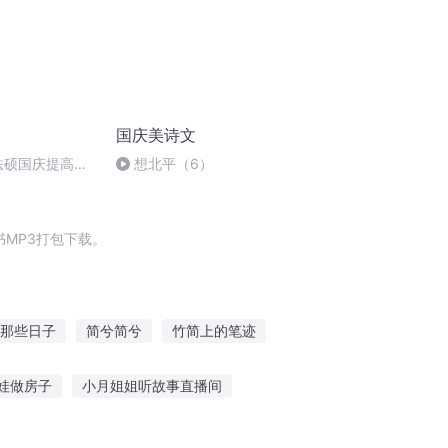
国庆美诗文
成法硕国庆提高班
想北平（6）
MP3打包下载。
那些日子
简兮简兮
竹简上的笔迹
三京夜行抄
大庆皇太子
天下迎春
娃做房子
小月姐姐听故事直播间
听别人暗恋的故事
小孩听故事大全612岁