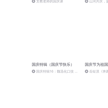
支教老师的国庆课
山河共庆，
国庆特辑（国庆节快乐）
国庆节为祖国
国庆特辑16：魏迅化口技 二
岳钲淇《奔
胡 东方红+一般唱法和原生态