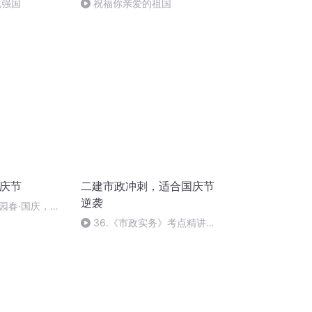
化强国
祝福你亲爱的祖国
国庆节
二建市政冲刺，适合国庆节
逆袭
园春·国庆，朗
36.《市政实务》考点精讲第
36节课_2020926212025