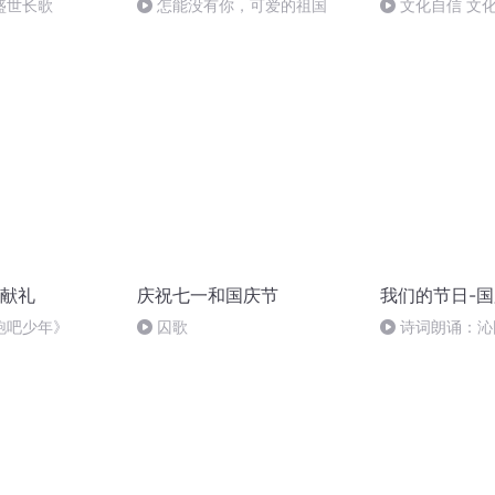
盛世长歌
怎能没有你，可爱的祖国
文化自信 文
献礼
庆祝七一和国庆节
我们的节日-
跑吧少年》
囚歌
诗词朗诵：沁
读者：张继军