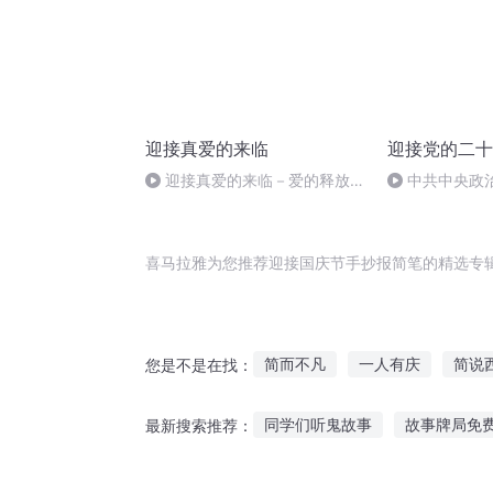
迎接真爱的来临
迎接党的二十
迎接真爱的来临－爱的释放和
中共中央政
清理工具
国共产党第二
10月16日在北
喜马拉雅为您推荐迎接国庆节手抄报简笔的精选专
简而不凡
一人有庆
简说
您是不是在找：
千年夜行抄
迎接终焉的未来
同学们听鬼故事
故事牌局免
最新搜索推荐：
仙道至简
奇书小抄
灰色扎针故事在线听
适合练