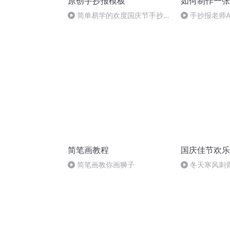
原创手抄报模板
如何制作一张
简单易学的欢度国庆节手抄报
手抄报老师A
#一分钟手抄报
简笔画教程
国庆佳节欢乐
简笔画教你画狮子
冬天寒风刺
暖的春天