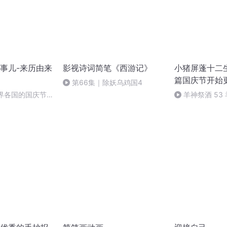
事儿-来历由来
影视诗词简笔《西游记》
小猪屏蓬十二生
篇国庆节开始
第66集｜除妖乌鸡国4
世界各国的国庆节-
羊神祭酒 53
事儿
坛 敬天地白泽做