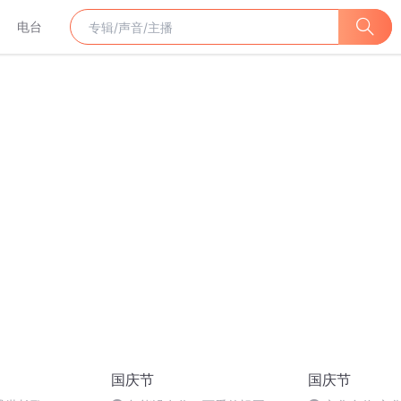
电台
国庆节
国庆节