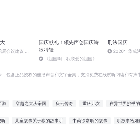
大
国庆献礼！领先声创国庆诗
刑法国庆
歌特辑
治局会议建议 中
2020年华
十次全国代表大会
刑法陈 (26)
《祖国啊，我亲爱的祖国》温
京召开
婉
辑，包含正品授权的连播声音和文字全集，支持免费在线试听阅读和有声书
西游
穿越之大庆帝国
庆云传奇
重庆儿女
在异世界抄书的
简连城日报
抄袭者系统
重生之大抄袭王
诸天抄文人
费听
儿童故事关于狼的故事听
中药徐常听的故事
听故事给娃
字听的故事大全
吃鱼的故事讲给老公听
公园听故事文案短句子