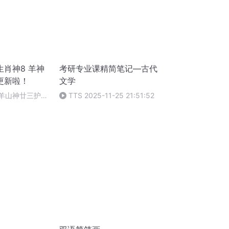
肖神8 羊神
考研专业课精简笔记—古代
更新啦！
文学
 羊山神廿三护祭
TTS 2025-11-25 21:51:52
祭酒（4）