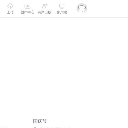
上传
创作中心
有声出版
客户端
国庆节