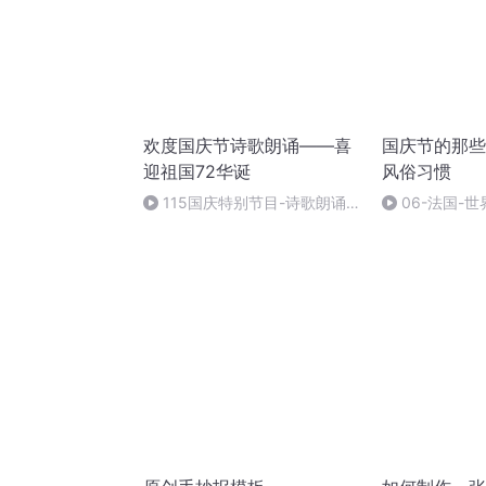
欢度国庆节诗歌朗诵——喜
国庆节的那些
迎祖国72华诞
风俗习惯
115国庆特别节目-诗歌朗诵-
06-法国-
中国梦
国庆节的那些