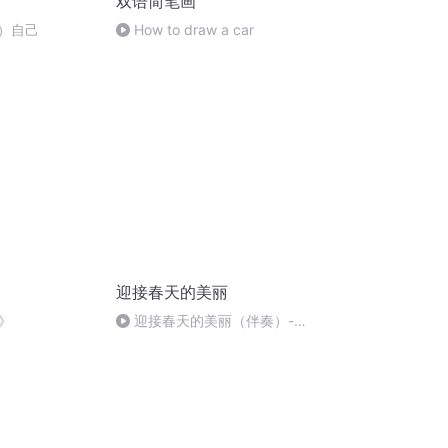
双语简笔画
变）自己
How to draw a car
迎接春天的美丽
》
迎接春天的美丽（伴奏）-张
芳