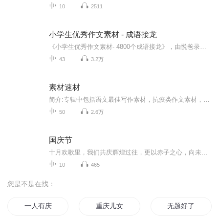
10
2511
小学生优秀作文素材 - 成语接龙
《小学生优秀作文素材- 4800个成语接龙》，由悦爸录制。本专辑分为43个子辑，每个子辑收录100个左右的成语(约5分钟)，方便学生收听和背诵。同时每个子辑之间亦是内容相接的。
43
3.2万
素材速材
简介:专辑中包括语文最佳写作素材，抗疫类作文素材，各种名人逸事…… 主播录制条件有限，还请大家多多包涵！
50
2.6万
国庆节
十月欢歌里，我们共庆辉煌过往，更以赤子之心，向未来书写滚烫的誓言——这盛世，值得我们以热爱相拥。
10
465
您是不是在找：
一人有庆
重庆儿女
无题好了