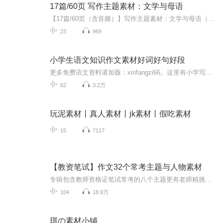
17篇/60页 写作主题素材：文学与母语
【17篇/60页（含音频）】写作主题素材：文学与母语（Сочинения по темам“Культура и родной язык”）（普希金/丘特切夫/勃洛克/叶塞宁/契诃夫/费特/莱蒙托夫/马雅科夫斯基/普里什文...）适用人群：俄语学习者 | 俄罗...
23
969
小学生语文知识作文素材好词好句好段
更多免费语文资料请加薇：xinfangzi66。这里有小学写作常用的好句、好词、好段，小朋友们闲暇时候听听，不知不觉就会写作了，玩乐中学会了写作，是不是件有趣的有意义的事儿呢？
62
3.2万
玩泥素材丨真人素材丨jk素材丨假吃素材
15
7117
【教资笔试】作文32个常考主题与人物素材
专辑包含教师资格证笔试常考的八个主题更有老师精挑细选的人物素材供大家背诵适用于备考教师资格证笔试科目一的小伙伴为文而文者往往平庸，而那些思考生命的本源的哲学家亦或是为人民谋福的政治家常常在文学界大放异彩这既体现了“跨界”做学的魅力，也令...
104
18.9万
琪の素材小铺