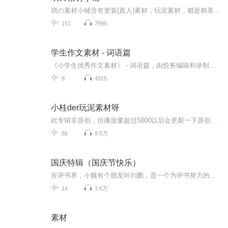
琪の素材小铺含有变装(真人)素材，玩泥素材，都是精美超优质的哦。抱走续知：订阅+关注如果你喜欢，记得好评+订阅+分享哦。
151
7995
学生作文素材 - 词语篇
《小学生优秀作文素材》 - 词语篇，由悦爸编辑和录制。积累写作词汇，从听作文开始。。。
9
4315
小桂der玩泥素材呀
此专辑非原创，但播放量超过5000以后会更新一下原创哦。如果喜欢就点个关注吧！
86
9.5万
国庆特辑（国庆节快乐）
在评书界，小魏有个朋友叫刘鹏，是一个为评书努力的小伙子。在2021年国庆期间，他想弄个特辑，便烦劳我给他录个爱国题材的评书小段儿。这种事情，不是特殊情况，小魏一般不会拒绝，也就给其录了一个《鲁迅踢鬼》，等他传完，我再传到我的专辑里。另外，小...
14
1.6万
素材