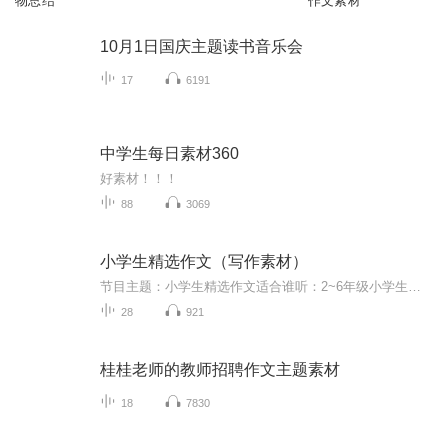
物总结
作文素材
10月1日国庆主题读书音乐会
17
6191
中学生每日素材360
好素材！！！
88
3069
小学生精选作文（写作素材）
节目主题：小学生精选作文适合谁听：2~6年级小学生主播寄语：这个是精选的作文，比较适合作为写作素材，也有一种积累的感觉，多积累总是好的嘛~内容重点：积累的写作素材，可以有图片的，关注即可得，不关注也能得到，我可不是黑心~
28
921
桂桂老师的教师招聘作文主题素材
18
7830