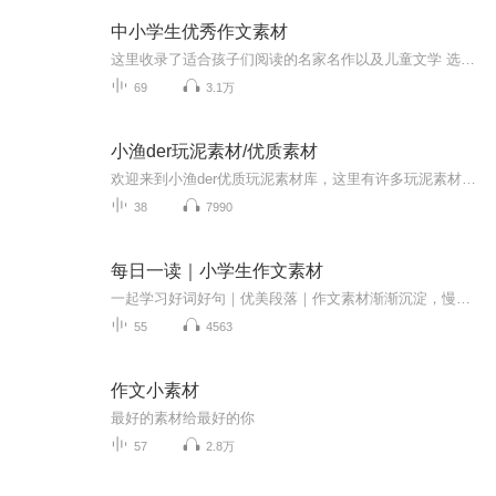
中小学生优秀作文素材
这里收录了适合孩子们阅读的名家名作以及儿童文学 选段、选篇，是孩子们很好的心灵滋养，同时也是很好的写作素材。让我陪你们一起读好书、写好作文。
69
3.1万
小渔der玩泥素材/优质素材
欢迎来到小渔der优质玩泥素材库，这里有许多玩泥素材啦啦啦，搬运工哦
38
7990
每日一读｜小学生作文素材
一起学习好词好句｜优美段落｜作文素材渐渐沉淀，慢慢成长
55
4563
作文小素材
最好的素材给最好的你
57
2.8万