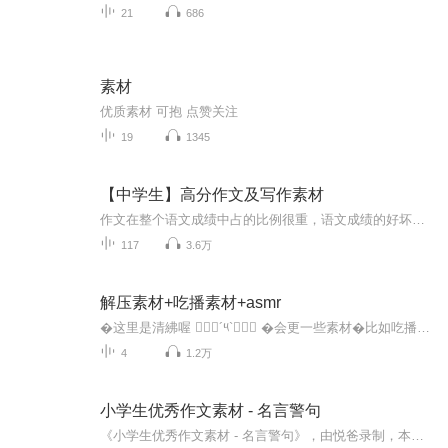
21
686
素材
优质素材 可抱 点赞关注
19
1345
【中学生】高分作文及写作素材
作文在整个语文成绩中占的比例很重，语文成绩的好坏直接取决于写作。“泰山不辞细壤，故能成其大，河海不择细流，故能就其深。” 每天听一听，日积月累，提高写作能力...
117
3.6万
解压素材+吃播素材+asmr
�这里是清紼喔 ๑⃙⃘´༥`๑⃙⃘ �会更一些素材�比如吃播(ˊo̴̶̷̤ ̫ o̴̶̷̤ˋ)asmr૮ •�• აᐝ解压>ᴗoಣ��二转哦<(｀^´)>�想要素材需要找主播发到圈子里哦(♡>�<)/♥
4
1.2万
小学生优秀作文素材 - 名言警句
《小学生优秀作文素材 - 名言警句》，由悦爸录制，本专辑包含有若干个子辑：工作、生活正能量，让听者从名言警句中获得人生强大的正能量，获得积极的生活处事态度。。。