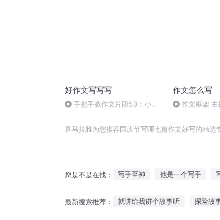
好作文写写写
作文怎么写
手把手教作文片段53：小改
作文框架 
动带来大变化
砥砺前行
喜马拉雅为您推荐国庆节写哪七篇作文好写的精选
写手至神
他是一个写手
您是不是在找：
把你写在日记里
重生之再写
就讲给我讲个故事听
探险故
最新搜索推荐：
传记写手
再写传奇
我想