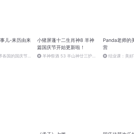
事儿-来历由来
小猪屏蓬十二生肖神8 羊神
Panda老师
篇国庆节开始更新啦！
营
世界各国的国庆节-
羊神祭酒 53 羊山神廿三护祭
结业课：美好
事儿
坛 敬天地白泽做祭酒（4）