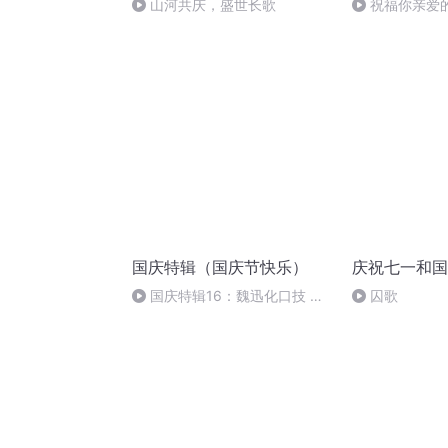
山河共庆，盛世长歌
祝福你亲爱
国庆特辑（国庆节快乐）
庆祝七一和国
国庆特辑16：魏迅化口技 二
囚歌
胡 东方红+一般唱法和原生态