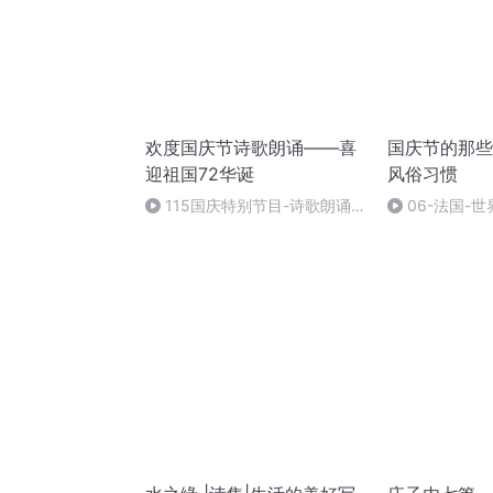
欢度国庆节诗歌朗诵——喜
国庆节的那些
迎祖国72华诞
风俗习惯
115国庆特别节目-诗歌朗诵-
06-法国-
中国梦
国庆节的那些