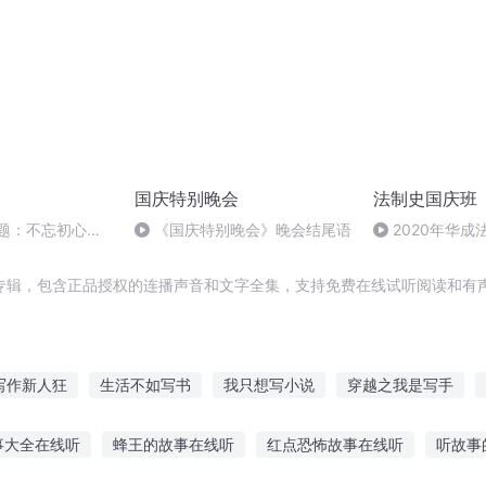
国庆特别晚会
法制史国庆班
主题：不忘初心，
《国庆特别晚会》晚会结尾语
2020年华
法制史马志冰 (12
专辑，包含正品授权的连播声音和文字全集，支持免费在线试听阅读和有声
写作新人狂
生活不如写书
我只想写小说
穿越之我是写手
青春
魔王从来不写作业
不会写日记
横空写作
都市之写作
事大全在线听
蜂王的故事在线听
红点恐怖故事在线听
听故事
写的三国
重写大时代