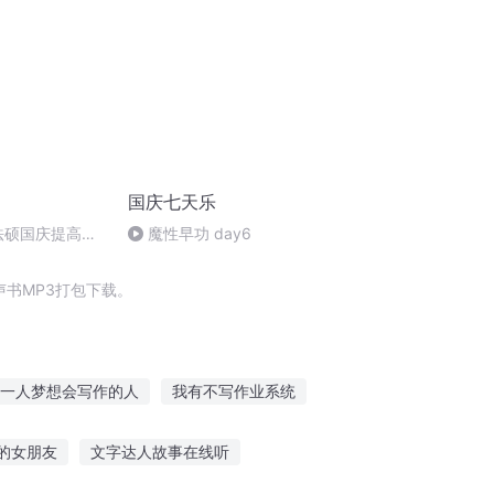
国庆七天乐
成法硕国庆提高班
魔性早功 day6
)
书MP3打包下载。
一人梦想会写作的人
我有不写作业系统
成神
写手的穿越
写手修仙系统
的女朋友
文字达人故事在线听