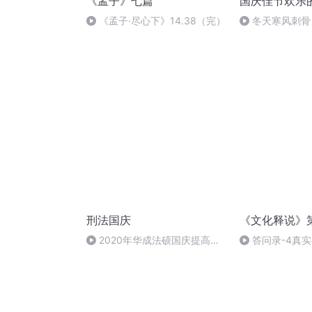
《孟子》七篇
国庆佳节欢乐
《孟子·尽心下》14.38（完）
冬天寒风刺骨
暖的春天
刑法国庆
《文化释说》
）
2020年华成法硕国庆提高班
答问录-4真
刑法陈 (26)