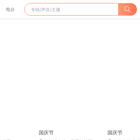
电台
国庆节
国庆节