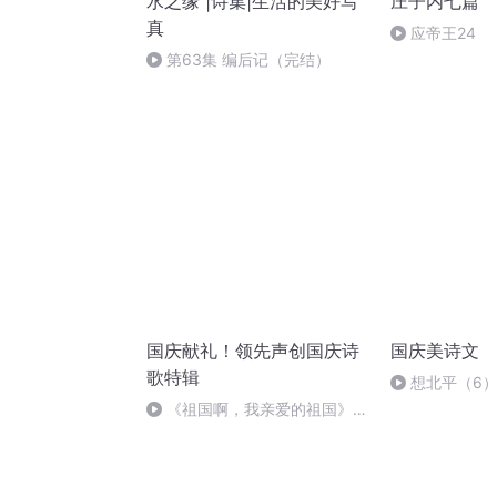
水之缘 |诗集|生活的美好写
庄子内七篇
真
应帝王24
第63集 编后记（完结）
国庆献礼！领先声创国庆诗
国庆美诗文
歌特辑
想北平（6
《祖国啊，我亲爱的祖国》温
婉