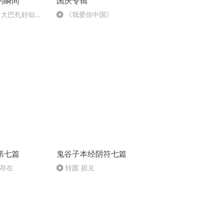
的瞬间
国庆专辑
 大巴扎好似温
《我爱你中国》
第七篇
鬼谷子本经阴符七篇
实存在
转圆 损兑