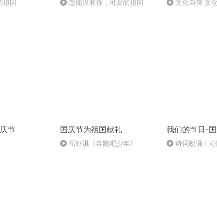
的祖国
怎能没有你，可爱的祖国
文化自信 文
庆节
国庆节为祖国献礼
我们的节日-
岳钲淇《奔跑吧少年》
诗词朗诵：沁
读者：张继军