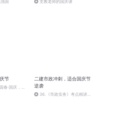
化强国
支教老师的国庆课
国庆节
二建市政冲刺，适合国庆节
逆袭
园春·国庆，朗
36.《市政实务》考点精讲第
36节课_2020926212025