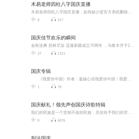
木易老师四柱八字国庆直播
木易老师四柱八字国庆直播，如有缺少是官方系统删除，后期发现会补上，记得收藏关注
8
517
国庆佳节欢乐的瞬间
金秋送爽 层林尽染 适逢新疆成立70周年 ，乌鲁木齐于2025年9月23日迎来党中央和习大大带领的慰问团。新疆各族群众欢欣鼓舞，热烈欢迎。
27
1311
国庆专辑
《我爱你中国》作者：凝嫣心语我爱你中国！我爱你春天蓬勃的秧苗；我爱你秋日金黄的硕果。我爱你中国！我爱你青松气质，我爱你红梅品格！我爱你家乡的甜蔗好像乳汁滋润着我的心窝。我爱你中国，我要把最美的歌儿献给你，我的母亲我的祖国。我爱你中国，我爱...
1
78
国庆献礼！领先声创国庆诗歌特辑
我们的民族是一个坚韧不拔的民族，历史给予我们的苦难都变成了闪着金光的勋章！我们的国家是一个龙腾虎跃的国家，那条巨龙正以不可阻挡之势崛起于神奇的东方！------------------------------------------------值此祖国70周年华诞之际，领先声创以诗歌向祖国献礼！用我们的声音、用我们的热血、用我们的灵魂诵读经典爱国篇章，歌颂我们的祖国！永远繁荣富强！
8
6076
刑法国庆