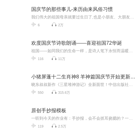
国庆节的那些事儿-来历由来风俗习惯
我们伟大的祖国母亲就要过生日了,也是小朋友、大朋友们最喜欢的“国庆小长假”或说“黄金周”还有说”国庆7天乐”的，说法真是不一而足。那么“国庆节”是怎么来的？自古以来国庆节怎么庆贺？新中国国庆节的来历，以及新中国国庆节的庆贺方式又有哪些呢？ ...
6
2万
欢度国庆节诗歌朗诵——喜迎祖国72华诞
祖国——如同我们的生命一样，是诗人笔下永恒而温暖的主题。在祖国72周年华诞来临之际，特创建这个诗歌朗诵专辑，诵读经典爱国篇章，和大家一起歌颂祖国，向国庆的献礼！祝愿伟大的祖国繁荣富强，祝愿大家国庆节快乐，度过平安快乐的黄金周假期！
116
11万
小猪屏蓬十二生肖神8 羊神篇国庆节开始更新啦！
晓东叔叔新作《三星堆神游记》全新面世！中信出版社出版！京东当当淘宝均有售！点蓝色字收听——《小猪屏蓬爆笑日记2024》《小猪屏蓬爆笑日记2》《小猪屏蓬爆笑日记1》让你笑得喘不上气！《我进故宫当富翁——小猪屏蓬故宫财商笔记》教你成为大富翁！《小...
550
315.6万
原创手抄报模板
一听到今天的作业有：手抄报，会不会抓耳挠腮的？一起来看看，总有您需要的模板在这里。
119
2.5万