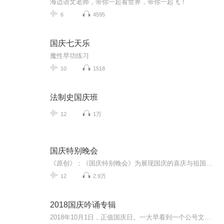
海边语文老师，带你一起看世界，带你一起飞！
6
4595
国庆七天乐
魔性早功练习
10
1518
法制史国庆班
12
1万
国庆特别晚会
《原创》：《国庆特别晚会》为展现国庆的喜庆与祖国的深情我将以具体的场景切入从清晨升旗的庄严到街头巷尾的欢庆到历史与当下的交融，用优美的笔触传递对祖国的热爱与自豪！用诗歌和情感美文形式，歌颂祖国的繁荣富强，祝人民幸福安康！
12
2.9万
2018国庆吟诵专辑
2018年10月1日，正值国庆日。一大早看到一个公号文章，正是文天祥的《己卯十月一日至燕越五日罹狴犴有感而赋》。当然，彼十一非当今的十一。不过数字的巧合还是让人感触，今天拿来读一读，体味一番历史英杰的民族情怀，恰也当时。 根据诗题来看，这组诗是写于十月一日至十月五日之间，是文天祥被俘之后所作，这些诗作不仅有凛凛正气，更也能看的到他百端交集的复杂情感。另一首于右任先生的《望大陆》，微信公号有称《望乡》，一句“山之上国之殇”荡气回肠，一并兴起拿来读了一读。仓促间多有瑕疵...