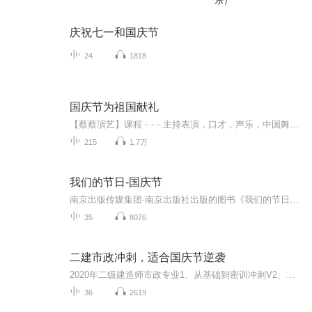
乐）
庆祝七一和国庆节
24
1818
国庆节为祖国献礼
【蔡蔡演艺】课程﹣-﹣主持表演，口才，声乐，中国舞，民族舞。独特的小舞台，专业的录音棚，每一位同学都能成为优秀的小明星。独特的教学模式，轻松上课，快乐学习！知名主持人，舞蹈家，高级教师任职授课！江南总校：河沟街42号三楼 18545856430江北分校...
215
1.7万
我们的节日-国庆节
南京出版传媒集团·南京出版社出版的图书《我们的节日》通过对中国节日文化和节日意义进行深度的挖掘，面向青少年群体构建独具特色的栏目内容，以此丰富春节、元宵节、清明节、端午节、七夕节、中秋节、重阳节等传统节日；六一节、教师节、国庆节等新兴节日的文化内涵和表现形式。促进青少年形成新的节日习俗，提升节日仪式感、认同感。音频作品由金陵朗读者联盟志愿者朗诵，南京音像出版社、金陵图书馆联合制作。
35
8076
二建市政冲刺，适合国庆节逆袭
2020年二级建造师市政专业1、从基础到密训冲刺V2、从精华课程到超压密押V3、0基础同步更新v4、持续更新到2020年考试V5、只要你跟着学让你一次稳拿证V6、渠道超压压题，超压三页纸等独家绝密压题!
36
2619