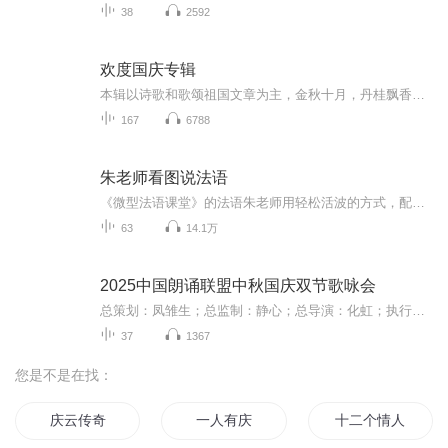
38
2592
欢度国庆专辑
本辑以诗歌和歌颂祖国文章为主，金秋十月，丹桂飘香，在这个充满丰收喜悦的季节里，我们满怀激动和自豪，迎来了中华人民共和国76周年华诞。这不仅是一个庄重的纪念日，更是全体中华儿女共同欢庆的盛大的节日，承载着深厚的民族情感和历史意义.
167
6788
朱老师看图说法语
《微型法语课堂》的法语朱老师用轻松活波的方式，配合色彩鲜艳的图片，让你快速学会最实用、最地道的法语口语表达。法语 法语口语朱老师看图说法语微型法语课堂法语朱老师
63
14.1万
2025中国朗诵联盟中秋国庆双节歌咏会
总策划：凤雏生；总监制：静心；总导演：化虹；执行总监：莺子；执行导演：橙夏；主持人：静心、化虹、橙夏
37
1367
您是不是在找：
庆云传奇
一人有庆
十二个情人节