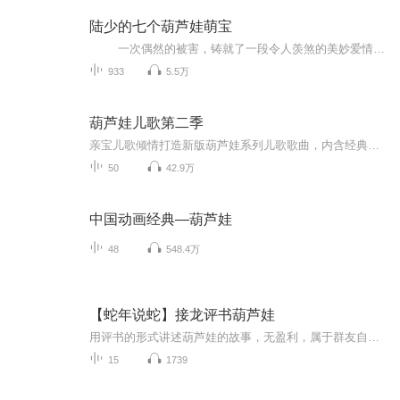
陆少的七个葫芦娃萌宝
一次偶然的被害，铸就了一段令人羡煞的美妙爱情，智慧美貌于一身和帅气霸总的一段虐恋。更令人唏嘘的是竟然还有了七个超人类的萌宝，但却因为早年被人贩子拐卖，经过很多年的寻找，历经苦难，最终萌宝们能团聚，还各怀绝技，真的是令人羡慕，...
933
5.5万
葫芦娃儿歌第二季
亲宝儿歌倾情打造新版葫芦娃系列儿歌歌曲，内含经典人物角色：葫芦兄弟、爷爷、蛇精等，通过可爱的葫芦小金刚兄弟们的演绎，再现童年经典。葫芦娃是属于两代人的回忆，为亲子互动创造良好的条件，为宝宝带来温馨美好的家庭环境。
50
42.9万
中国动画经典—葫芦娃
48
548.4万
【蛇年说蛇】接龙评书葫芦娃
用评书的形式讲述葫芦娃的故事，无盈利，属于群友自娱自乐，如有侵权，立即删除。
15
1739