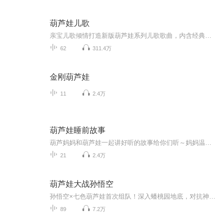
葫芦娃儿歌
亲宝儿歌倾情打造新版葫芦娃系列儿歌歌曲，内含经典人物角色：葫芦兄弟、爷爷、蛇精等，通过可爱的葫芦小金刚兄弟们的演绎，再现童年经典。葫芦娃是属于两代人的回忆，为亲子互动创造良好的条件，为宝宝带来温馨美好的家庭环境。
62
311.4万
金刚葫芦娃
11
2.4万
葫芦娃睡前故事
葫芦妈妈和葫芦娃一起讲好听的故事给你们听～妈妈温柔，宝宝活泼，一起两个朋友吧。
21
2.4万
葫芦娃大战孙悟空
孙悟空×七色葫芦娃首次组队！深入蟠桃园地底，对抗神秘“符老”与汲灵蛛群。
89
7.2万