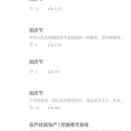
11
2.1万
国庆节
中华人民共和国国庆节是国家的一种象征，是伴随着国家的出现而出现的。让我们用诗歌朗诵歌颂祖国的繁荣富强，国泰民安。
8
1726
国庆节
3
543
国庆节
十月欢歌里，我们共庆辉煌过往，更以赤子之心，向未来书写滚烫的誓言——这盛世，值得我们以热爱相拥。
10
465
葫芦娃观地产 | 把握楼市脉络