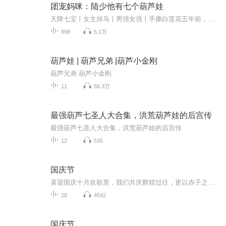
团宠妈咪：陆少他有七个葫芦娃
天降七宝丨女主掉马丨男强女强丨手撕白莲花五年前，遭未婚夫继妹陷害，意外怀孕，生产后孩子更是被一一送走五年后，她带着多重身份强势回归，身边还跟着七个葫芦娃，处处宠着她。陆夜寒，商界让人闻风丧胆的存在，以为自己有了七个葫芦娃就可以轻松追妻没...
998
5.1万
葫芦娃 | 葫芦兄弟 |葫芦小金刚
葫芦兄弟 葫芦小金刚
11
56.3万
最强葫芦七圣人大合集，洪荒葫芦娃的后宫传
最强葫芦七圣人大合集，洪荒葫芦娃的后宫传
12
535
国庆节
喜迎国庆十月欢歌里，我们共庆辉煌过往，更以赤子之心，向未来书写滚烫的誓言——这盛世，值得我们以热爱相拥。
20
4542
国庆节