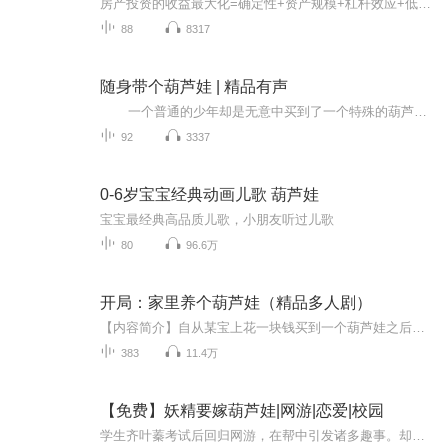
房产投资的收益最大化=确定性+资产规模+杠杆效应+低频交易；确定性看精细选筹，资产规模看仓位调整，杠杆效应看周期轮动，低频交易看现金流维持；城市选择的八必看原则；牛淡市调仓体系；稳步加仓原理；市场轮动逻辑；政策研判四大征兆；两大微观选时机…...
88
8317
随身带个葫芦娃 | 精品有声
一个普通的少年却是无意中买到了一个特殊的葫芦，在着十年的精心呵护之后，那一次不小心的意外、这少年却是不小心把着自己的鲜血滴在了葫芦上面。 一个可爱的葫芦娃却是就这样从着这葫芦里蹦了出来，从此少年却是一下子就成了这个葫芦宝贝的爸...
92
3337
0-6岁宝宝经典动画儿歌 葫芦娃
宝宝最经典高品质儿歌，小朋友听过儿歌
80
96.6万
开局：家里养个葫芦娃（精品多人剧）
【内容简介】自从某宝上花一块钱买到一个葫芦娃之后，张翰的生活就变得。。。【作者/主播】作者：抽烟的老鬼主播：红领巾power【购买须知】1、本作品为付费有声书，前60集为免费试听，购买成功后，即可收听，可下载重复收听。2、版权归原作者所有，严禁翻...
383
11.4万
【免费】妖精要嫁葫芦娃|网游|恋爱|校园
学生齐叶蓁考试后回归网游，在帮中引发诸多趣事。却在此时发现男友肖昱文出轨，面对男友辩解，她心灰意冷。网游趣事与现实情感纠葛交织。