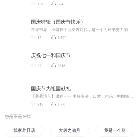
129
664
国庆特辑（国庆节快乐）
在评书界，小魏有个朋友叫刘鹏，是一个为评书努力的小伙子。在2021年国庆期间，他想弄个特辑，便烦劳我给他录个爱国题材的评书小段儿。这种事情，不是特殊情况，小魏一般不会拒绝，也就给其录了一个《鲁迅踢鬼》，等他传完，我再传到我的专辑里。另外，小...
14
1.6万
庆祝七一和国庆节
24
1818
国庆节为祖国献礼
【蔡蔡演艺】课程﹣-﹣主持表演，口才，声乐，中国舞，民族舞。独特的小舞台，专业的录音棚，每一位同学都能成为优秀的小明星。独特的教学模式，轻松上课，快乐学习！知名主持人，舞蹈家，高级教师任职授课！江南总校：河沟街42号三楼 18545856430江北分校...
215
1.7万
您是不是在找：
我家养只葫芦娃
大唐之满月葫芦娃
我是一个葫芦娃