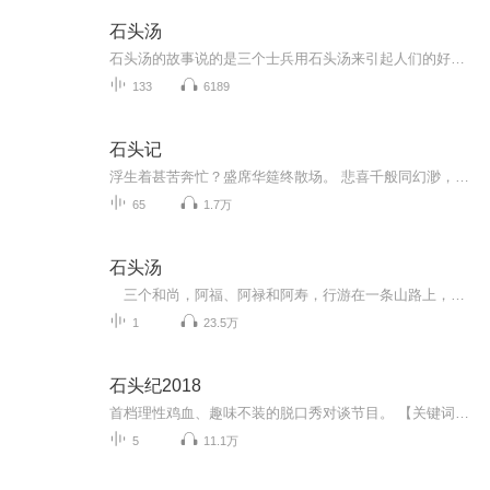
石头汤
石头汤的故事说的是三个士兵用石头汤来引起人们的好奇和关注，激起人们的创造欲望，共同创造了一锅美味的石头汤！
133
6189
石头记
浮生着甚苦奔忙？盛席华筵终散场。 悲喜千般同幻渺，古今一梦尽荒唐。 漫言红袖啼痕重，更有情痴抱恨长。 字字看来皆是血，十年辛苦不寻常。出口神奇幻中不幻 文势跳跃情里生情 借幻说法而幻中更自多情 因情捉笔而情里偏成痴幻 试问君家识得否 色空空色两...
65
1.7万
石头汤
三个和尚，阿福、阿禄和阿寿，行游在一条山路上，他们想要弄明白什么使人幸福。当和尚们出现时，惊恐的村民们立刻关紧了门窗，熄灭了灯火。这些村民长年在艰难岁月中煎熬，心肠变得坚硬，不愿接纳任何人。可是，和尚们巧妙地诱使他们用石头来煮汤，村民...
1
23.5万
石头纪2018
首档理性鸡血、趣味不装的脱口秀对谈节目。 【关键词】 网感、青春、正能量；励志、疯狂、有营养。 听两个不惑非油腻中年男 对当下有看法，对未来有想法， 对人生有办法的嚣张解读与趣味碰撞。 “话事人” | 石磊 人称磊哥，从业十五年，广播/电视/舞台剧/电影配音等多元领域跨界主持 人/演员/内容创作者和策划人。 2018年创业，与小伙伴共同打造「时间知道」公司，并开创「疯狂爸比」全新的互联网育儿内容品牌。 “话事人” | 纪中展 江湖人称老纪，资深媒体人/投资人/创业者/创业导师；著名斜杠青年。 2014年创业成立「知识分子」公司，并创造了专为青少年量身定制的学习平台「科学队长」。 两位非油腻中年男， 在人生和事业里春风得意， 沉淀数载，厚积薄发。 几种反常规人生观， 从时间和空间中涌现价值， 交换意见，相对而论。 这，是一个男人的观己； 这，是另一个男人的察心； 这是两个人对彼此青春的又一次交付。 这是人到中年面对心灵的另一场探寻。 石磊， 立志成为时间的捕手， 从对话里实现未知的求索。 老纪， 崇尚人格跃迁与修行， 在风暴中洞察未来的能量。 他们， 将开创全新的对话新模式「Hotalk」+「Crazy」。 Hotalk=Hot Talk， 其寓意为：热话题、辣评论、趣解读、妙升维。 听两个男人的絮叨； 看一对不惑少年对人生的奔走相告。 石磊+老纪，时间知道，日进一寸，诸事欢喜 2.22大年初七登陆喜马拉雅，与你不二不散
5
11.1万