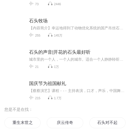
73
2446
石头牧场
【内容简介】幸运地得到了动物优化系统的国产吊丝石磊，又中了米帝史上第二大奖，从此在米帝开始了惬意的大牧场主生活。咱养的牛，肉质远超顶级和牛，敌人来捣乱，就让蚂蚁雄兵报复回去。咱的鸡比飞龙还香，鹅肝同样世界顶级，各种顶级动物食材都出自咱的...
255
145万
石头的声音|开花的石头最好听
城市里的一个人，一个人的城市。适合一个人静静聆听的节目——这里有可以产生共鸣的点滴生活感悟，有治愈系的原创美文，有风趣幽默的主播风格，涵盖了生活百态、情感心灵、文学历史、幽默故事等丰富内容，每一期都有不一样的内容，值得关注订阅哦！
21
1万
国庆节为祖国献礼
【蔡蔡演艺】课程﹣-﹣主持表演，口才，声乐，中国舞，民族舞。独特的小舞台，专业的录音棚，每一位同学都能成为优秀的小明星。独特的教学模式，轻松上课，快乐学习！知名主持人，舞蹈家，高级教师任职授课！江南总校：河沟街42号三楼 18545856430江北分校...
215
1.7万
您是不是在找：
重生末世之石头缘
庆云传奇
石头对不起