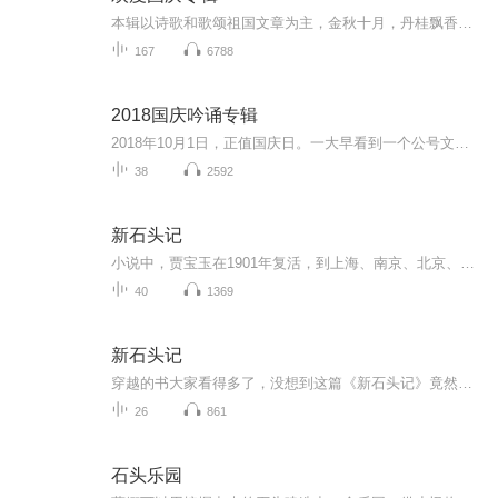
本辑以诗歌和歌颂祖国文章为主，金秋十月，丹桂飘香，在这个充满丰收喜悦的季节里，我们满怀激动和自豪，迎来了中华人民共和国76周年华诞。这不仅是一个庄重的纪念日，更是全体中华儿女共同欢庆的盛大的节日，承载着深厚的民族情感和历史意义.
167
6788
2018国庆吟诵专辑
2018年10月1日，正值国庆日。一大早看到一个公号文章，正是文天祥的《己卯十月一日至燕越五日罹狴犴有感而赋》。当然，彼十一非当今的十一。不过数字的巧合还是让人感触，今天拿来读一读，体味一番历史英杰的民族情怀，恰也当时。 根据诗题来看，这组诗是写于十月一日至十月五日之间，是文天祥被俘之后所作，这些诗作不仅有凛凛正气，更也能看的到他百端交集的复杂情感。另一首于右任先生的《望大陆》，微信公号有称《望乡》，一句“山之上国之殇”荡气回肠，一并兴起拿来读了一读。仓促间多有瑕疵...
38
2592
新石头记
小说中，贾宝玉在1901年复活，到上海、南京、北京、武汉等地游历，目睹了大量火车，轮船，电灯等电气化的新事物，甚至乘坐潜水艇由太平洋到大西洋，由南极到北极绕地球一周，为高度发达的西方科技文明所震撼，并自信将来有一天中国也能制造这些东西。对于...
40
1369
新石头记
穿越的书大家看得多了，没想到这篇《新石头记》竟然是晚清作者吴趼人所写的贾宝玉穿越到未来的事儿，也就是带有科幻的小说，可以说吴趼人是我们穿越小说的先锋。本书托名《红楼梦》续书，写贾宝玉出家后，在大荒山青埂峰下苦修多年，凡心忽动，蓄发还俗，...
26
861
石头乐园