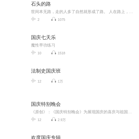
石头的路
世间本无路，走的人多了自然就形成了路。 人在路上，心在路上， 石头，也在路上。。。 参悟人间冷暖，道破世事变幻。 人生，如路。。。
2
1075
国庆七天乐
魔性早功练习
10
1518
法制史国庆班
12
1万
国庆特别晚会
《原创》：《国庆特别晚会》为展现国庆的喜庆与祖国的深情我将以具体的场景切入从清晨升旗的庄严到街头巷尾的欢庆到历史与当下的交融，用优美的笔触传递对祖国的热爱与自豪！用诗歌和情感美文形式，歌颂祖国的繁荣富强，祝人民幸福安康！
12
2.9万
欢度国庆专辑