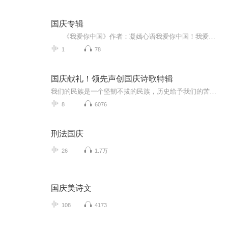
国庆专辑
《我爱你中国》作者：凝嫣心语我爱你中国！我爱你春天蓬勃的秧苗；我爱你秋日金黄的硕果。我爱你中国！我爱你青松气质，我爱你红梅品格！我爱你家乡的甜蔗好像乳汁滋润着我的心窝。我爱你中国，我要把最美的歌儿献给你，我的母亲我的祖国。我爱你中国，我爱...
1
78
国庆献礼！领先声创国庆诗歌特辑
我们的民族是一个坚韧不拔的民族，历史给予我们的苦难都变成了闪着金光的勋章！我们的国家是一个龙腾虎跃的国家，那条巨龙正以不可阻挡之势崛起于神奇的东方！------------------------------------------------值此祖国70周年华诞之际，领先声创以诗歌向祖国献礼！用我们的声音、用我们的热血、用我们的灵魂诵读经典爱国篇章，歌颂我们的祖国！永远繁荣富强！
8
6076
刑法国庆
26
1.7万
国庆美诗文
108
4173