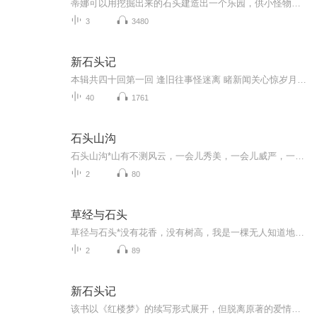
蒂娜可以用挖掘出来的石头建造出一个乐园，供小怪物们玩耍。
3
3480
新石头记
本辑共四十回第一回 逢旧往事怪迷离 睹新闻关心惊岁月第二回 入尘寰初进石头 懁往事闷看《红楼梦》第三回 听芳名惊心增惝恍 尝菜满腹诧离奇第四回 慧神暪下问启新知 呆霸王酣酒呈故态第五回 求知识借新书 瞎忧愁纵谈洋货第六回 翻册籍自讶过来人 避喧嚣偏...
40
1761
石头山沟
石头山沟*山有不测风云，一会儿秀美，一会儿威严，一会儿挺拔，一会儿可爱，都来自于我们的情绪化的滤镜所印染，非山有多变性，是人的多变性使然，不然怎么把个山画的如此千娇百媚像似杨贵妃呢。体态饱满丰腴，带有几分巨婴的倦意，似半睡半醒之象，总之，...
2
80
草经与石头
草径与石头*没有花香，没有树高，我是一棵无人知道地小草。小草的可爱之处在于它的默默无闻的低姿态，做人做事的艺术也应理当如此，默默地奉献，付出我们的智慧与才华，并始终如一。凡是付出需要得到回报的人，甚至是急于求得回报的人，结果都会失望满满。...
2
89
新石头记
该书以《红楼梦》的续写形式展开，但脱离原著的爱情悲剧框架，转而融入科幻元素与社会批判，成为晚清“科幻小说”的代表作之一。