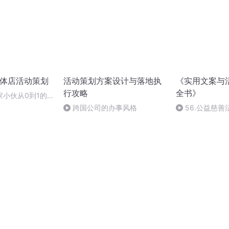
实体店活动策划
活动策划方案设计与落地执
《实用文案与
行攻略
全书》
家小伙从0到1的
我启发很深！
跨国公司的办事风格
56.公益慈善