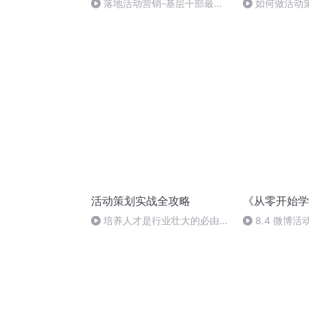
落地活动营销-基层干部最主
如何做活动
要抓的三件事！-下
活动策划实战全攻略
《从零开始学
培养人才是行业壮大的必由之
8.4 微博
路