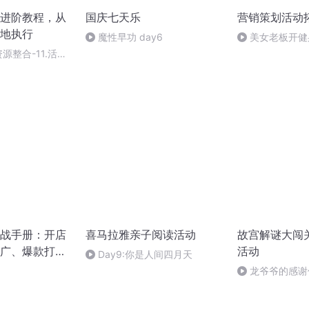
进阶教程，从
国庆七天乐
营销策划活动
地执行
魔性早功 day6
美女老板开健
还倒贴，却一个月
资源整合-11.活动
战手册：开店
喜马拉雅亲子阅读活动
故宫解谜大闯
广、爆款打造
活动
Day9:你是人间四月天
广辉，钤光强
龙爷爷的感谢
|电商创业|爆
修|营销推广|