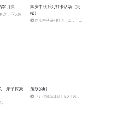
拓客引流
国庆中秋系列打卡活动（完
结）
身房，不仅免费
收回150W
国庆中秋系列打卡十二：当阳
桥
关︳亲子探索
策划的剧
《让你说我坏话》ED《风月
关情留》
信