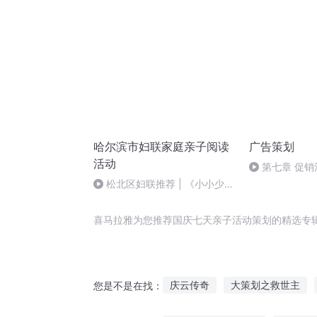
数据化运营|
干货|流量提
哈尔滨市妇联家庭亲子阅读
广告策划
活动
第七章 促销
促销
松北区妇联推荐 | 《小小少
年》杨楚浩、单欣瑶、狄梓萱、
艾家铭家庭
喜马拉雅为您推荐国庆七天亲子活动策划的精选专
庆云传奇
大策划之救世主
您是不是在找：
穿越之大庆帝国
游戏策划系