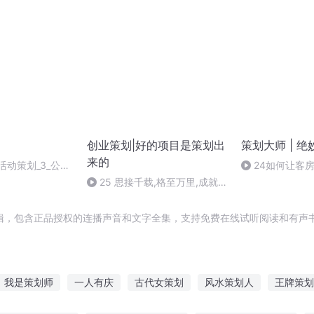
新手开店|电商
升|活动策划
创业策划|好的项目是策划出
策划大师 | 
来的
活动策划_3_公关
24如何让客
增3倍
25 思接千载,格至万里,成就
伟业【思格成】
辑，包含正品授权的连播声音和文字全集，支持免费在线试听阅读和有声书
我是策划师
一人有庆
古代女策划
风水策划人
王牌策划
统
末世之小小策划
我是幕后策划者
我给主神当策划
我在