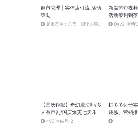
超市管理 | 实体店引流 活动
新媒体短视频
策划
活动策划到落
超市案例：只需一招让连锁超
Day2-活动
市业绩翻倍
目的和目标
【国庆钜献】奇幻魔法师/多
拼多多运营实
人有声剧/国庆爆更七天乐
装修、营销推
一本通|姚
499 大结局-2
著|拼多多运营
款打造|店铺装