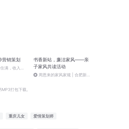
绝妙营销策划
书香新站，廉洁家风——亲
子家风共读活动
房住满，收入暴
周恩来的家风家规 | 合肥新站
实验中学 吴懿凡
MP3打包下载。
重庆儿女
爱情策划师
阴阳师当策划
我真不是狗策划