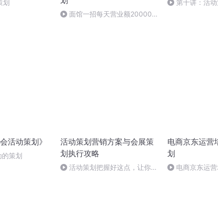
划
策划
第十讲：活动
面馆一招每天营业额20000
块的秘密
会活动策划》
活动策划营销方案与会展策
电商京东运营
划执行攻略
划
活动的策划
活动策划把握好这点，让你每
电商京东运营
一分营销费都是有效的
与策划（5）