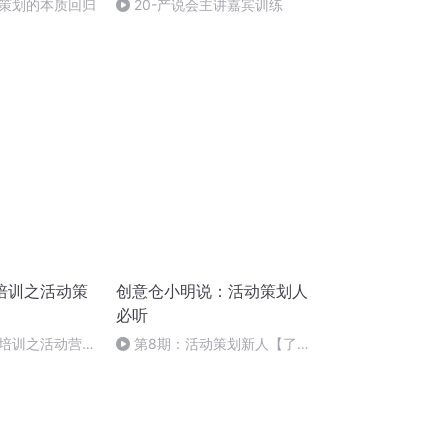
策划的本质回归
20-产说会主讲嘉宾训练
培训之活动策
创意仓小明说：活动策划人
必听
培训之活动营销
第8期：活动策划新人【了解
活动策划，开展自己的业务】下