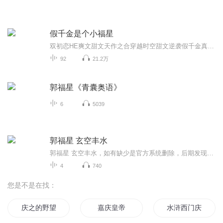
假千金是个小福星
双初恋HE爽文甜文天作之合穿越时空甜文逆袭假千金真千金爽文将军甜文一句话简介：将军他非要以身相许怎么办！立意：热爱生活，哪怕身处逆境也要活出更好的自己...
92
21.2万
郭福星《青囊奥语》
6
5039
郭福星 玄空丰水
郭福星 玄空丰水，如有缺少是官方系统删除，后期发现会补上，记得收藏关注
4
740
您是不是在找：
庆之的野望
嘉庆皇帝
水浒西门庆