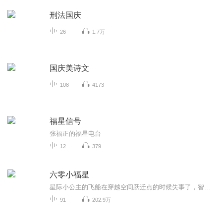
刑法国庆
26
1.7万
国庆美诗文
108
4173
福星信号
张福正的福星电台
12
379
六零小福星
星际小公主的飞船在穿越空间跃迁点的时候失事了，智脑在无力抢救的情况下，裹挟着主人的意识开始了时空回溯。 地球六十年代。智脑判断一番，把主人的残魂送入了村支书媳妇的肚子里。嗯，如今这个时代，老农民最吃香。 智脑，你确定？村支书媳妇可都四十五...
91
202.9万