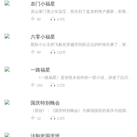
农门小福星
灵山掌门美少女柒宝，投生到了盘龙村绝户虞家，积善之家没余庆反而噩运连连。小柒宝眯眯眼，玄学在手，全家都有。她逆转运势，爷爷成了大药商，爹爹走科举扶摇直上，娘亲店铺遍地生花，三个哥哥也一个比一个出息。爷爷很忧伤，诺大的家业后继无人可咋整？...
82
4.4万
六零小福星
星际小公主的飞船在穿越空间跃迁点的时候失事了，智脑在无力抢救的情况下，裹挟着主人的意识开始了时空回溯。地球六十年代。智脑判断一番，把主人的残魂送入了村支书媳妇的肚子里。嗯，如今这个时代，老农民最吃香。智脑，你确定？村支书媳妇可都四十五了。智脑虚幻的身影点点头。从此，我们的小公主过上了，爹疼，娘爱哥嫂宠就连侄子们也护着的美好生活。幻想空间情有独钟爽文一句话简介：我的智脑连各界
94
110万
一路福星
《一路福星》是张恨水创作的一部小说，讲述了抗日战争胜利后，一群知识分子从后方重庆复员回南京的故事。主要人物包括余自清校长一家、归效光和黎嘉燕等人。交通不便，复员困难重重。在归效光的努力下，他们终于获得了坐绕远路的长途汽车复员的机...
102
3.2万
国庆特别晚会
《原创》：《国庆特别晚会》为展现国庆的喜庆与祖国的深情我将以具体的场景切入从清晨升旗的庄严到街头巷尾的欢庆到历史与当下的交融，用优美的笔触传递对祖国的热爱与自豪！用诗歌和情感美文形式，歌颂祖国的繁荣富强，祝人民幸福安康！
12
2.9万
法制史国庆班