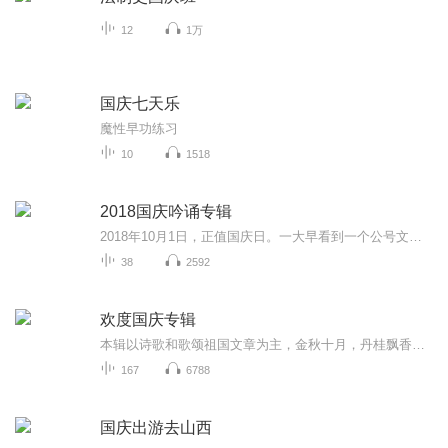
12
1万
国庆七天乐
魔性早功练习
10
1518
2018国庆吟诵专辑
2018年10月1日，正值国庆日。一大早看到一个公号文章，正是文天祥的《己卯十月一日至燕越五日罹狴犴有感而赋》。当然，彼十一非当今的十一。不过数字的巧合还是让人感触，今天拿来读一读，体味一番历史英杰的民族情怀，恰也当时。 根据诗题来看，这组诗是写于十月一日至十月五日之间，是文天祥被俘之后所作，这些诗作不仅有凛凛正气，更也能看的到他百端交集的复杂情感。另一首于右任先生的《望大陆》，微信公号有称《望乡》，一句“山之上国之殇”荡气回肠，一并兴起拿来读了一读。仓促间多有瑕疵...
38
2592
欢度国庆专辑
本辑以诗歌和歌颂祖国文章为主，金秋十月，丹桂飘香，在这个充满丰收喜悦的季节里，我们满怀激动和自豪，迎来了中华人民共和国76周年华诞。这不仅是一个庄重的纪念日，更是全体中华儿女共同欢庆的盛大的节日，承载着深厚的民族情感和历史意义.
167
6788
国庆出游去山西