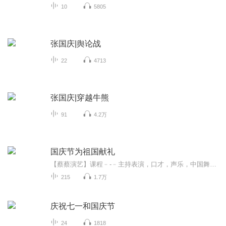
10
5805
张国庆|舆论战
22
4713
张国庆|穿越牛熊
91
4.2万
国庆节为祖国献礼
【蔡蔡演艺】课程﹣-﹣主持表演，口才，声乐，中国舞，民族舞。独特的小舞台，专业的录音棚，每一位同学都能成为优秀的小明星。独特的教学模式，轻松上课，快乐学习！知名主持人，舞蹈家，高级教师任职授课！江南总校：河沟街42号三楼 18545856430江北分校...
215
1.7万
庆祝七一和国庆节
24
1818