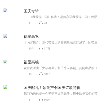
国庆专辑
《我爱你中国》作者：凝嫣心语我爱你中国！我爱你春天蓬勃的秧苗；我爱你秋日金黄的硕果。我爱你中国！我爱你青松气质，我爱你红梅品格！我爱你家乡的甜蔗好像乳汁滋润着我的心窝。我爱你中国，我要把最美的歌儿献给你，我的母亲我的祖国。我爱你中国，我爱...
1
78
福星高兆
【内容简介】现代带霉运的扫把星高兆穿越了，附带三个命格，她无语望天!既然带着扫把来的，看我如何玩转一把！可是，我还没开始哪，怎么就给了个男扫把？继续望天！……一个积极向上的、一家人欢天喜地好有爱的故事。【作者/主播】作者：谢其零主播：织言v...
1074
3.7万
福星高噪
欢迎收听由「大福喜剧」和「惊讶喜剧」共同出品的《福星高噪》。这是一档由喜剧演员和观众共同录制的音频播客节目。 加听友群参与录制，添加V信号：dafuxiaofuxing 商务合作：business@wowcomedy.club 看现场演出，欢迎在大麦、猫眼搜索「大福喜剧」购...
15
1817
国庆献礼！领先声创国庆诗歌特辑
我们的民族是一个坚韧不拔的民族，历史给予我们的苦难都变成了闪着金光的勋章！我们的国家是一个龙腾虎跃的国家，那条巨龙正以不可阻挡之势崛起于神奇的东方！------------------------------------------------值此祖国70周年华诞之际，领先声创以诗歌向祖国献礼！用我们的声音、用我们的热血、用我们的灵魂诵读经典爱国篇章，歌颂我们的祖国！永远繁荣富强！
8
6076