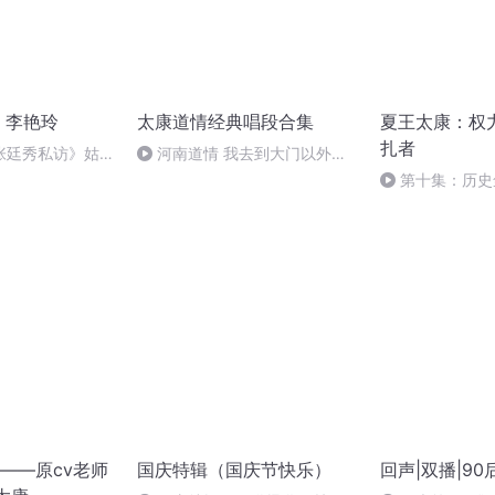
 李艳玲
太康道情经典唱段合集
夏王太康：权
扎者
张廷秀私访》姑奶
河南道情 我去到大门以外迎
花厅（李艳玲）
亲戚
第十集：历史
太康一生的警示
——原cv老师
国庆特辑（国庆节快乐）
回声|双播|9