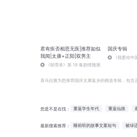
君有疾否相思无医|推荐如似
国庆专辑
我闻|太康+正阳|双男主
《我爱你中
《朝雪录》第 19 集剧情预测
喜马拉雅为您推荐国庆太康返乡的精选专辑，包含
重返学生年代
重返仙路
您是不是在找：
重返九州
重返九九
重返
睡前听的故事文案短句
被绿
最新搜索推荐：
重庆儿女