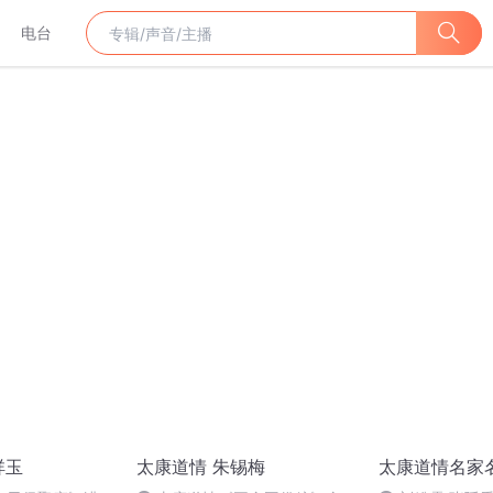
电台
祥玉
太康道情 朱锡梅
太康道情名家