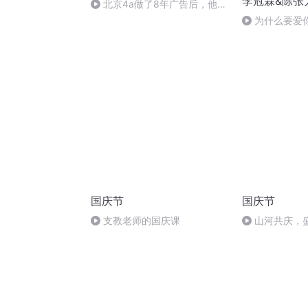
李冠霖&陈张
北京4a做了8年广告后，他想
回到二线城市开热店，却惨遭失
为什么要爱
败？
国庆节
国庆节
支教老师的国庆课
山河共庆，