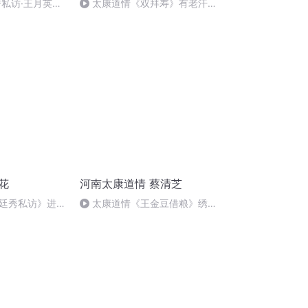
秀私访·王月英在
太康道情《双拜寿》有老汗我
只在头前走（侯鹏 孙贤港）
花
河南太康道情 蔡清芝
廷秀私访》进城
太康道情《王金豆借粮》绣房
英 任君）
一折 （朱锡梅 蔡青枝 王爱琴 ）