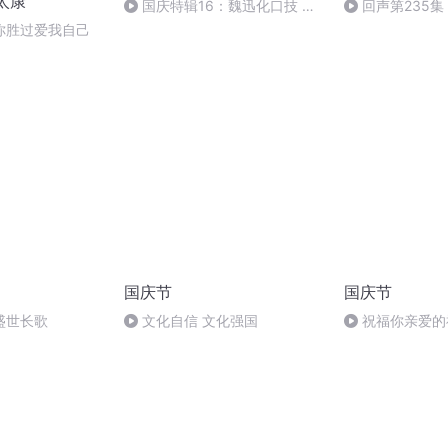
太康
国庆特辑16：魏迅化口技 二
回声第235集
胡 东方红+一般唱法和原生态
你胜过爱我自己
国庆节
国庆节
盛世长歌
文化自信 文化强国
祝福你亲爱的