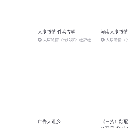
太康道情 伴奏专辑
河南太康道情
太康道情《走娘家》赶驴赶到
太康道情《
半坡洼 伴奏.mp3
奶你稳坐在百
广告人返乡
《三拾》翻配