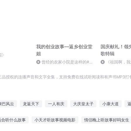
我的创业故事—返乡创业堂
国庆献礼！领
姐
歌特辑
国》
曾经的农家小院是这样的#乡
《祖国啊，我
愁
婉
正品授权的连播声音和文字全集，支持免费在线试听阅读和有声书MP3打
康巴风云
龙返天下
一人有庆
大庆皇太子
小康大道
快穿世界
重返人生
穿越男的返乡之旅
穿越之大庆帝国
往
适合听什么故事
小天才听故事视频电影
情侣晚上听故事好吗女生