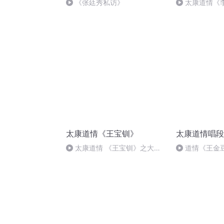
《张廷秀私访》
太康道情《
乌云风吹散（
太康道情《王宝钏》
太康道情唱段
太康道情 《王宝钏》之大登
道情《王金
殿下集 李艳玲 张小花 赵霞
男子汉