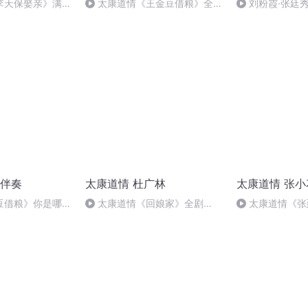
李天保娶亲》满天
太康道情《王金豆借粮》全剧
刘粉霞·张廷
李祥玉）
（朱锡梅 蔡青枝 王爱琴 ）
绣楼暗悲伤
伴奏
太康道情 杜广林
太康道情 张小
豆借粮》你是哪里
太康道情《回娘家》全剧
太康道情《张
（杜广林 吕清丽）
买花（张小花 张