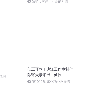
怎能没有你，可爱的祖国
仙工开物｜边江工作室制作
陈张太康领衔｜仙侠
祖国
第1019集 炼化功业浮屠塔