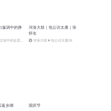
力漩涡中的挣
河洛大鼓｜包公访太康｜张
怀生
尘埃中的反思：
河洛大鼓★包公访太康29
回响
0后返乡潮
国庆节