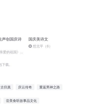
先声创国庆诗
国庆美诗文
想北平（6）
亲爱的祖国》温
包下载。
返古归真
庆云传奇
重返男神之路
返空间穿越系统
康城往事
重返少年
尝美食听故事品文化