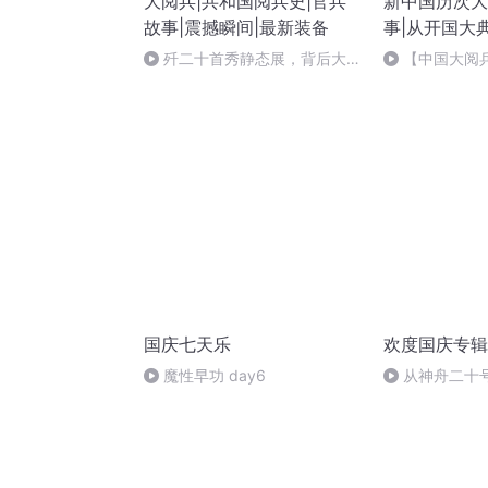
大阅兵|共和国阅兵史|官兵
新中国历次大
故事|震撼瞬间|最新装备
事|从开国大
歼二十首秀静态展，背后大揭
【中国大阅兵
秘！
大阅兵装备方
器装备是首次
国庆七天乐
欢度国庆专辑
魔性早功 day6
从神舟二十
的“隐形实力”