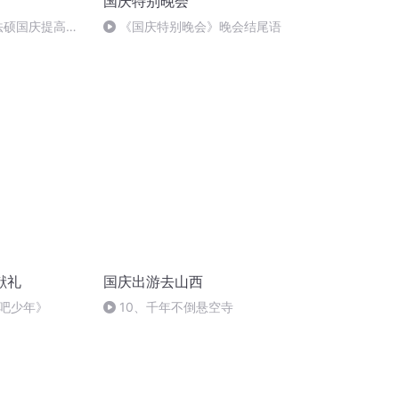
国庆特别晚会
成法硕国庆提高班
《国庆特别晚会》晚会结尾语
)
献礼
国庆出游去山西
吧少年》
10、千年不倒悬空寺