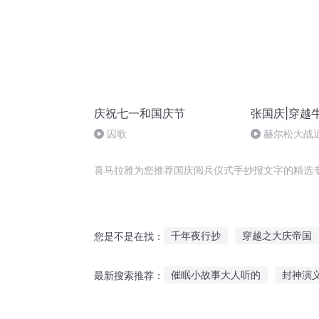
庆祝七一和国庆节
张国庆|穿越
囚歌
赫尔松大战
突的关键之战
喜马拉雅为您推荐国庆阅兵仪式手抄报文字的精选
千年夜行抄
穿越之大庆帝国
您是不是在找：
总裁的仪式感
女权世界的文
催眠小故事大人听的
封神演
最新搜索推荐：
在异世界抄书的那些日子
奥特曼故事视频在线听
讲国