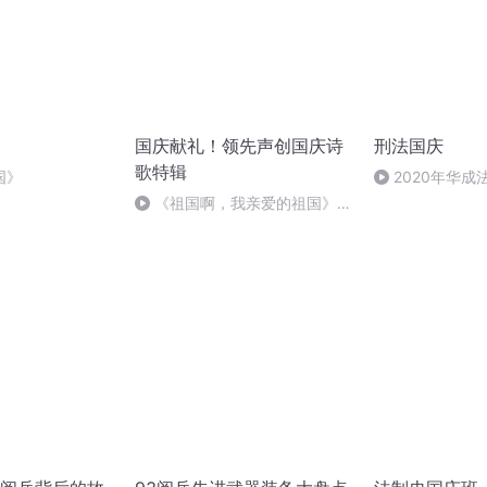
国庆献礼！领先声创国庆诗
刑法国庆
歌特辑
国》
2020年华
刑法陈 (26)
《祖国啊，我亲爱的祖国》温
婉