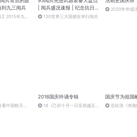
阅兵背后的故
93阅兵先进武器装备大盘点
法制史国庆班
典到九三阅兵
| 阅兵盛况速报 | 纪念抗日
2020年华
战争胜利80周年大阅兵
法制史马志冰 (12
】2015年九三
130世界三大国都在举行阅兵
队中，哪些新型武
亮相？③
2018国庆吟诵专辑
国庆节为祖国
号看中国航天
18《己卯十月一日至燕越五
岳钲淇《奔跑
日罹狴犴有感而赋》组律18首
文天祥 自由吟诵