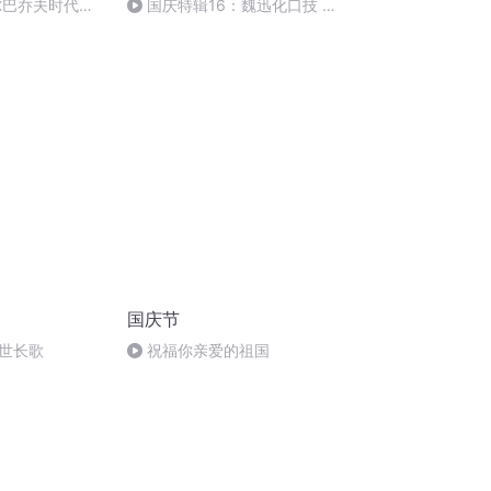
尔巴乔夫时代
国庆特辑16：魏迅化口技 二
胡 东方红+一般唱法和原生态
国庆节
世长歌
祝福你亲爱的祖国