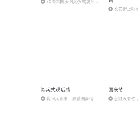
词
70周年国庆阅兵仪式观后感
作者：卞雨祺 朗读者：卞雨祺
长安街上熙
（8）
阅兵式观后感
国庆节
观阅兵直播，燃爱国豪情
怎能没有你