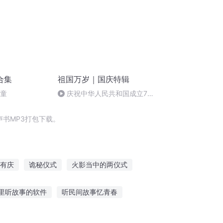
合集
祖国万岁｜国庆特辑
儿童
庆祝中华人民共和国成立73
周年 天安门广场举行升国旗仪式
书MP3打包下载。
有庆
诡秘仪式
火影当中的两仪式
传奇
末日阅凡
亵渎仪式
有帝来仪
里听故事的软件
听民间故事忆青春
我将故事讲给你听
幼儿听青花瓷故事