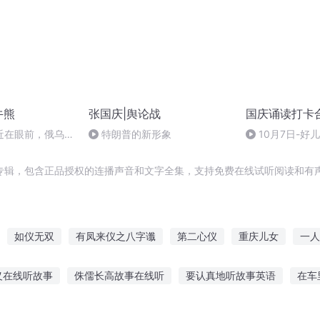
牛熊
张国庆|舆论战
国庆诵读打卡
近在眼前，俄乌冲
特朗普的新形象
10月7日-好
，将会如何发展？
专辑，包含正品授权的连播声音和文字全集，支持免费在线试听阅读和有声
如仪无双
有凤来仪之八字谶
第二心仪
重庆儿女
一人
抄公
奇书小抄
笑阅世间
大庆皇太子
第八个仪式
庆云
义在线听故事
侏儒长高故事在线听
要认真地听故事英语
在车
土故事 听国土声音
听父亲讲述那些红色故事
讲恐怖故事免费听