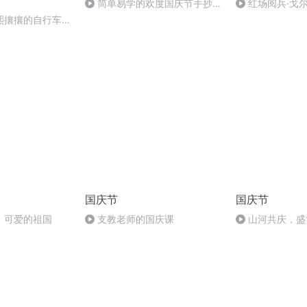
简单易学的欢度国庆节手抄报
红场阅兵·戈
#一分钟手抄报
（上）
熙攘攘的自行车流
国庆节
国庆节
，可爱的祖国
支教老师的国庆课
山河共庆，盛