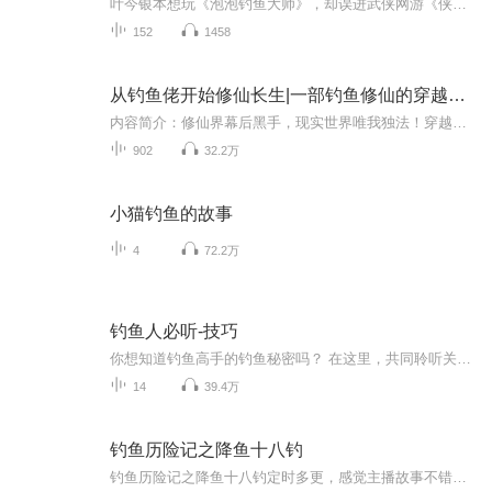
叶今银本想玩《泡泡钓鱼大师》，却误进武侠网游《侠客行》。她以休闲党身份在新手村做任务、钓鱼，还发现玩家“老六”的隐藏任务秘密。游戏世界丰富，后续她将有何奇遇？
152
1458
从钓鱼佬开始修仙长生|一部钓鱼修仙的穿越奇书
内容简介：修仙界幕后黑手，现实世界唯我独法！穿越修仙世界，苏平勤勤恳恳修仙二十年。困于资质看不到筑基希望的他，决定躺平做一个富家翁。好在激活了钓鱼佬游戏系统。不仅能通过钓鱼游戏获得既不科学也不修仙的游戏道具，神奇鱼种，壶中洞天。还能用鱼...
902
32.2万
小猫钓鱼的故事
4
72.2万
钓鱼人必听-技巧
你想知道钓鱼高手的钓鱼秘密吗？ 在这里，共同聆听关于钓鱼的干货！ 欢迎关注鱼姐姐个人微信号nava0801。
14
39.4万
钓鱼历险记之降鱼十八钓
钓鱼历险记之降鱼十八钓定时多更，感觉主播故事不错的有喜币的可以点击主播头像，点击头像下边那个打赏可以稍微打赏一下，主播也有信心继续的努力更新下去