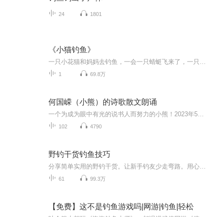
24
1801
《小猫钓鱼》
一只小花猫和妈妈去钓鱼，一会一只蜻蜓飞来了，一只蝴蝶飞来了，它只顾着和它们去玩，这时妈妈已经钓到了好多鱼，小花猫却一只也没钓上来，那猫妈妈和小花猫讲了什么呢，最后小花猫掉到鱼了吗？我们一起来听故事吧！
1
69.8万
何国嵘（小熊）的诗歌散文朗诵
一个为成为眼中有光的说书人而努力的小熊！2023年5月第一次登台演出到2024年7月25日结束，第一阶段的沉淀结束。感谢一路支持我的人，我会开个新专辑继续我的有声之路。
102
4790
野钓干货钓鱼技巧
分享简单实用的野钓干货。让新手钓友少走弯路。用心分享，感谢有你。
61
99.3万
【免费】这不是钓鱼游戏吗|网游|钓鱼|轻松