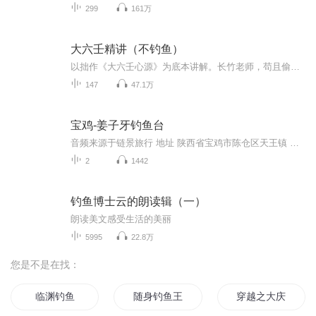
299
161万
大六壬精讲（不钓鱼）
以拙作《大六壬心源》为底本讲解。长竹老师，苟且偷生；壬甲飞龙，大隐无形；梅花易数，略懂皮毛；六壬神课，似懂非懂；四柱八字，稀里糊涂；为人处世，尖酸刻薄；得道多助，失道寡助；相聚是缘，缘起缘灭；聚散分离，大道至简；洁净精微，法外无缘。
147
47.1万
宝鸡-姜子牙钓鱼台
音频来源于链景旅行 地址 陕西省宝鸡市陈仓区天王镇 票价描述 35元 开放时间 8：30—18：00 乘车信息
2
1442
钓鱼博士云的朗读辑（一）
朗读美文感受生活的美丽
5995
22.8万
您是不是在找：
临渊钓鱼
随身钓鱼王系统
穿越之大庆帝国