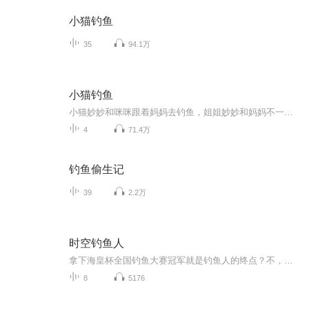
小猫钓鱼
35
94.1万
小猫钓鱼
小猫妙妙和咪咪跟着妈妈去钓鱼，姐姐妙妙和妈妈不一会儿就钓了好几条鱼，可是咪咪却一条也没钓到。这是怎么回事？原来咪咪太贪玩了，一会儿捉蜻蜓，一会儿扑蝴蝶，要上钩的鱼儿都被她吓跑了！最后咪咪还被大青蛙戏弄嘲笑了一番，她心里很不是滋味。咪咪决...
4
71.4万
钓鱼偷生记
39
2.2万
时空钓鱼人
拿下海皇杯全国钓鱼大赛冠军就是钓鱼人的终点？不，那只是钓鱼人的开始。在无意间吃下一颗神秘果实后，江南决心要组建一支无可匹敌的钓鱼团，展开他的垂钓之旅。游钓三千世界，无我不钓者江南江南大人，海军总部正式任命您为王下七武海！江南大人，水影说想邀请您去做她的贴身保镖！江南大人，这鱼太大啦再这样下去船就要翻啦！嘘，安静！且让我来抛竿引鱼...
8
5176