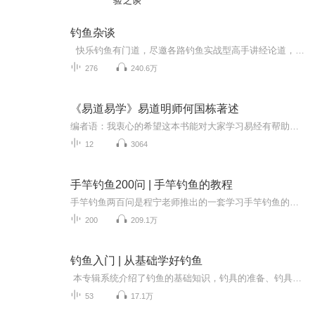
验之谈
钓鱼杂谈
快乐钓鱼有门道，尽邀各路钓鱼实战型高手讲经论道，谈笑间提升您的钓鱼水平！
276
240.6万
《易道易学》易道明师何国栋著述
编者语：我衷心的希望这本书能对大家学习易经有帮助，重要的是，能经由此书重新领悟人生的真谛，体悟易经何以是中华文化的群经之首，体悟何以未来必然是中国人的时代，中国二字可以代表一个国度，可以代表一个种族，也可以但从他只是一个名称的概念入手，到底谁才是中国人？到底如何才能理解易？唯有亲身体验中道者，堪称为中国人；唯有领悟易道者，方知易之绝妙处。 易道可以用简短的一个例子来说明其心法：就是人跟影子的关系。人总是想求道，但是，道！一旦你去求他，就会像人跟影子的互动，你跑得快，影子也跑得快；当你静下来时，影子就在你的脚下。所以，如果你总是在求，也会在求之后发现，原来道在自身，那是不假外求的，如果可以求得到的话，那就不是道了。
12
3064
手竿钓鱼200问 | 手竿钓鱼的教程
手竿钓鱼两百问是程宁老师推出的一套学习手竿钓鱼的教程，教程共分为两百个篇章，详细的介绍了手竿的一些钓鱼技巧、手竿保养、手竿钓鲫鱼的技巧等，是一个新手非常合适的钓鱼教学视频。
200
209.1万
钓鱼入门 | 从基础学好钓鱼
本专辑系统介绍了钓鱼的基础知识，钓具的准备、钓具的组合与使用、鱼饵、鱼性、气候、水情与垂钓、垂钓场点与水域的选择、常见垂钓技巧、几种特殊的垂钓方法、常见鱼钓法、钓鱼比赛等内容，科学而实用，全面而具体，通俗易懂，非常适合广大钓鱼爱好者用于钓鱼活动，创造更加丰富多彩的新生活。
53
17.1万