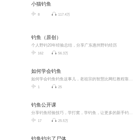
小猫钓鱼
8
117.4万
钓鱼（原创）
个人野钓20年经验总结，分享广东惠州野钓经历
162
56.3万
如何学会钓鱼
如何学会钓鱼钓鱼这事儿，老祖宗的智慧比网红教程靠谱多了最近刷到不少钓鱼网红翻车视频——坐河边八小时颗粒无收，最后偷偷往鱼钩上挂菜市场买的鱼。这让我想起《庄子》里"子非鱼安知鱼之乐"的典故，其实钓不到鱼的根源在于，现代人总把钓鱼当成摆拍道具...
1
25
钓鱼公开课
分享钓鱼经验技巧，学打窝，学钓鱼，让更多的新手钓鱼学知识，让更多老前辈学技巧！
17
25.5万
钓鱼钓出了尸体