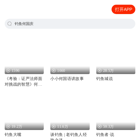
打开APP
钓鱼何国庆
1596
1660
28.5万
《考验：证严法师面
小小何国语讲故事
钓鱼城说
对挑战的智慧》何国
庆
19.2万
11.6万
59.3万
钓鱼大嘴
谈钓鱼 | 老钓鱼人经
钓鱼者·说