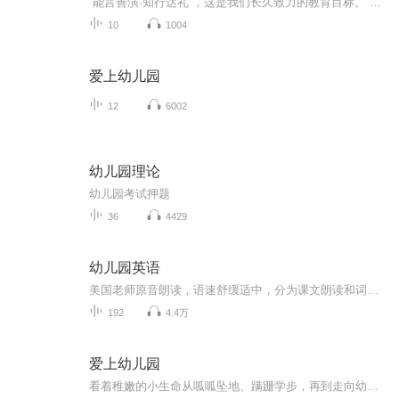
“能言善演·知行达礼”，这是我们长久致力的教育目标。 我们努力把艺术教育和素质教育成功对接，我们用心把专业 教育和大众教育完美融合。 从1996年——创业之初，我们曾把口才教师拟作为“医生”、 “教练”和“导演”，并以此作为我们自己的工作方向和行业标准： 有那么多母语发音不准、口语表达不清的孩子需要“医生”； 有那么多天资聪慧的孩子如果经过专业“教练”的调教，就会举止 出众、仪态高雅；“孩子们都是天生的演员”，我们就是“导演”， 挖掘他们的天分，为孩子们在人生的舞台上有更多的精彩！ 就是我们现在做的，未来要做的，并且一直要做的事业！ 我们可能更了解孩子！我们可能找到了教育的真谛！我们知道 孩子需要什么，我们了解家长需要什么，我们也清楚能为社会奉献 什么！艺术是美好的，教育是高尚的，在我们这里你会看到孩子们 快乐地改变和提高。 如今，我们已经有了“全景纷呈教学法”、“习惯矫正教学法”、 “一气呵成教学法”；有了“艺素融合教育方略”；有了五大运作 体系；有了这套幼儿园专用系列教材；有了父母教育能力训练系列 教材；有了上至东北下至江南的上百家分校，将来我们还会有…… 为了孩子我们一直在努力！ 欢迎来亲自体验，并真诚相邀 —— 与我们同行！
10
1004
爱上幼儿园
12
6002
幼儿园理论
幼儿园考试押题
36
4429
幼儿园英语
美国老师原音朗读，语速舒缓适中，分为课文朗读和词汇朗读与跟读。 这是我最喜欢的一套英语启蒙教材，按社会学、科学和语言艺术等设计课程单元，non-fiction和fiction合理搭配，既培养了孩子的学习兴趣，又帮助孩子构建知识库，特别适合3-12岁的英语启蒙者。 分PREK 和K两个系列，每个系列四册，共八册。 每一册分三章，每章含四个单元： Chapter 1: Social Studies-Histories and Geography Chapter 2: Science Chapter 3: Language-Mathematics-Visual Arts-Music
192
4.4万
爱上幼儿园
看着稚嫩的小生命从呱呱坠地、蹒跚学步，再到走向幼儿园的门口，每一对父母的心中，是怎样的欣慰与不舍！为了迎接孩子人生中第一个重大的转折时刻，在这个阶段，父母需要做出一些行动上的支持和配合，帮助孩子更好地适应幼儿园的生活，以便日后更好地学习。