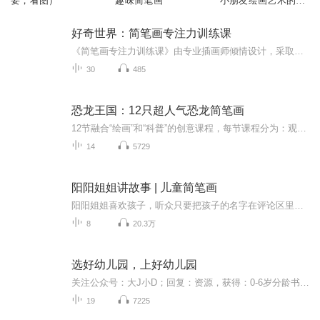
要，看图）
趣味简笔画
小朋友绘画艺术的视
频课
好奇世界：简笔画专注力训练课
《简笔画专注力训练课》由专业插画师倾情设计，采取形象、直观的动画教学方式，依托日常生活场景，如农场、动物园、商店、果园、菜园等，拉近孩子与事物的距离。课程通过活泼有趣的故事线将不同的绘画对象进行有机串联，激发孩子的绘画兴趣。帮助孩子轻松...
30
485
恐龙王国：12只超人气恐龙简笔画
12节融合“绘画”和“科普”的创意课程，每节课程分为：观察、总结、绘画和科普讲解四个部分。这绝不是一堂简单的简笔画课程，我们把适合低龄儿童的思维导图、简笔画和科普动画融合在了一起，打造出这么一堂这种创新课程。这系列课程可以培养孩子创造力、...
14
5729
阳阳姐姐讲故事 | 儿童简笔画
阳阳姐姐喜欢孩子，听众只要把孩子的名字在评论区里留言，阳阳姐姐都可以在节目里叫出孩子的名字，与他们互动。作为画家的她，还会在这里更新儿童简笔画。增加了亲自环节的不少乐趣。订阅这个频道，您的孩子可以收获 ：创造力提升想象力提升思维力提升艺术...
8
20.3万
选好幼儿园，上好幼儿园
关注公众号：大J小D；回复：资源，获得：0-6岁分龄书单、15个海外早教，学习网站入口链接、海量早教启蒙、学科启蒙可打印学习资料。
19
7225