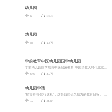
幼儿园
6
6353
幼儿园
85
1.3万
学前教育中医幼儿园国学幼儿园
学前幼儿园国学教育中医启蒙教育 中国幼教大时代北京果雪儿原创在线学前教育直播频道推出的每天三分钟播报时间，聚焦火热中华优秀传统文化国学幼教信息内容方面：1、聚焦学前教育、幼儿园教育、家庭教育、国学教育、中医启蒙绘本阅读。2、面向幼儿园园长、...
546
3.9万
幼儿园学话
“能言善演·知行达礼”，这是我们长久致力的教育目标。 我们努力把艺术教育和素质教育成功对接，我们用心把专业 教育和大众教育完美融合。 从1996年——创业之初，我们曾把口才教师拟作为“医生”、 “教练”和“导演”，并以此作为我们自己的工作方向和行业标准： 有那么多母语发音不准、口语表达不清的孩子需要“医生”； 有那么多天资聪慧的孩子如果经过专业“教练”的调教，就会举止 出众、仪态高雅；“孩子们都是天生的演员”，我们就是“导演”， 挖掘他们的天分，为孩子们在人生的舞台上有更多的精彩！ 就是我们现在做的，未来要做的，并且一直要做的事业！ 我们可能更了解孩子！我们可能找到了教育的真谛！我们知道 孩子需要什么，我们了解家长需要什么，我们也清楚能为社会奉献 什么！艺术是美好的，教育是高尚的，在我们这里你会看到孩子们 快乐地改变和提高。 如今，我们已经有了“全景纷呈教学法”、“习惯矫正教学法”、 “一气呵成教学法”；有了“艺素融合教育方略”；有了五大运作 体系；有了这套幼儿园专用系列教材；有了父母教育能力训练系列 教材；有了上至东北下至江南的上百家分校，将来我们还会有…… 为了孩子我们一直在努力！ 欢迎来亲自体验，并真诚相邀 —— 与我们同行！
10
2529