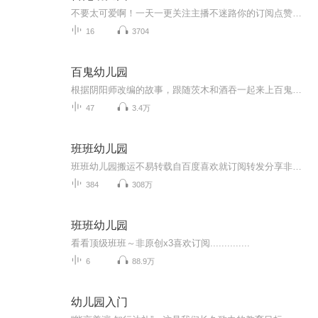
不要太可爱啊！一天一更关注主播不迷路你的订阅点赞收藏评论是我创作的动力
16
3704
百鬼幼儿园
根据阴阳师改编的故事，跟随茨木和酒吞一起来上百鬼幼儿园吧！（目前已停更）
47
3.4万
班班幼儿园
班班幼儿园搬运不易转载自百度喜欢就订阅转发分享非原创
384
308万
班班幼儿园
看看顶级班班～非原创x3喜欢订阅..............
6
88.9万
幼儿园入门