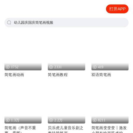
打开APP
幼儿园庆国庆简笔画视频
1752
2331
419
简笔画动画
简笔画教程
双语简笔画
1.3万
2.2万
8211
简笔画（声音不重
贝乐虎儿童音乐剧之
简笔画变变变丨激发