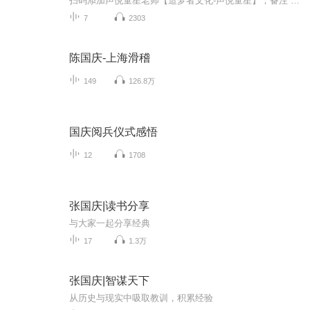
扫码添加声悦童星老师【造梦者文化-声悦童星】，备注“诵读打卡”报名，已添加好友的，直接发送“诵读打卡”报名，报名成功后进入社群。
7
2303
陈国庆-上海滑稽
149
126.8万
国庆阅兵仪式感悟
12
1708
张国庆|读书分享
与大家一起分享经典
17
1.3万
张国庆|智谋天下
从历史与现实中吸取教训，积累经验