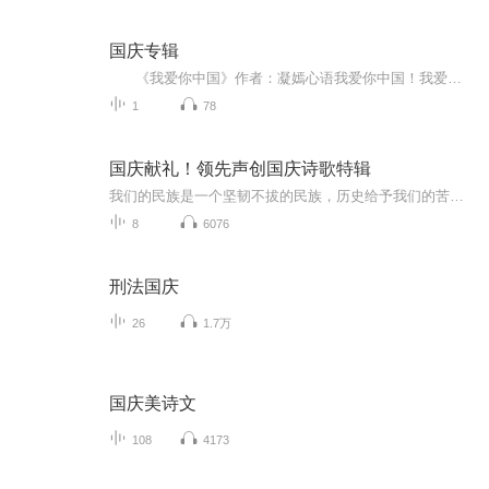
国庆专辑
《我爱你中国》作者：凝嫣心语我爱你中国！我爱你春天蓬勃的秧苗；我爱你秋日金黄的硕果。我爱你中国！我爱你青松气质，我爱你红梅品格！我爱你家乡的甜蔗好像乳汁滋润着我的心窝。我爱你中国，我要把最美的歌儿献给你，我的母亲我的祖国。我爱你中国，我爱...
1
78
国庆献礼！领先声创国庆诗歌特辑
我们的民族是一个坚韧不拔的民族，历史给予我们的苦难都变成了闪着金光的勋章！我们的国家是一个龙腾虎跃的国家，那条巨龙正以不可阻挡之势崛起于神奇的东方！------------------------------------------------值此祖国70周年华诞之际，领先声创以诗歌向祖国献礼！用我们的声音、用我们的热血、用我们的灵魂诵读经典爱国篇章，歌颂我们的祖国！永远繁荣富强！
8
6076
刑法国庆
26
1.7万
国庆美诗文
108
4173