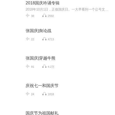
2018国庆吟诵专辑
2018年10月1日，正值国庆日。一大早看到一个公号文章，正是文天祥的《己卯十月一日至燕越五日罹狴犴有感而赋》。当然，彼十一非当今的十一。不过数字的巧合还是让人感触，今天拿来读一读，体味一番历史英杰的民族情怀，恰也当时。 根据诗题来看，这组诗是写于十月一日至十月五日之间，是文天祥被俘之后所作，这些诗作不仅有凛凛正气，更也能看的到他百端交集的复杂情感。另一首于右任先生的《望大陆》，微信公号有称《望乡》，一句“山之上国之殇”荡气回肠，一并兴起拿来读了一读。仓促间多有瑕疵...
38
2592
张国庆|舆论战
22
4713
张国庆|穿越牛熊
91
4.2万
庆祝七一和国庆节
24
1818
国庆节为祖国献礼