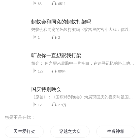
83
6511
蚂蚁会和同窝的蚂蚁打架吗
蚂蚁会和同窝的蚂蚁打架吗《蚁窝里的宫斗大戏：你以为蚂蚁不打架？它们玩的是"甄嬛传"plus版》 （温馨提示：本文作者为中医文化爱好者，内容仅供娱乐科普，蚂蚁打架不号脉不开方，有病还请找正规大夫） 一窝蚂蚁在你眼里是不是团结友爱的"劳动模范集...
1
2
听说你一直想跟我打架
简介： 何之醒来后脑中一片空白，在追寻记忆的路上他遇见算命的瞎子，入魔的朱雀，半人半妖的山主……登仙路上的迷途羔羊们，他们和他丢失的记忆有什么关系？ 雷电来回窜动，不时碰撞炸开。方迟从地上抓起一把稻草狠狠的摔到栏杆上： “肉体的痛算什么！”...
127
8964
国庆特别晚会
《原创》：《国庆特别晚会》为展现国庆的喜庆与祖国的深情我将以具体的场景切入从清晨升旗的庄严到街头巷尾的欢庆到历史与当下的交融，用优美的笔触传递对祖国的热爱与自豪！用诗歌和情感美文形式，歌颂祖国的繁荣富强，祝人民幸福安康！
12
2.9万
您是不是在找：
天生爱打架
穿越之大庆帝国
生肖神相