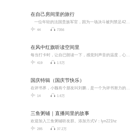
在自己房间里的旅行
一位年轻的法国贵族军官，因为一场决斗被判禁足42天。军令、屋墙虽然可以禁锢身体的移动，却无法禁止心灵的旅行。他在房间内目之所及，心随之动，在文学、哲学、医学、生命意义上等诸多领域广泛思索，让原本郁闷不堪的禁足，脱胎成一场热闹活泼、多彩轻盈又富有哲学探索的随想。 作者萨米耶*德梅斯特，不自认作家，著作也不多，流传下来的可能就仅有此书了。
44
7356
在风中红旗听读空间里
每当打卡时，让自已朗读一下，感觉到声音的温度，心里愉悦，就象知道了舞蹈中的手指会放电一样的愉悦
419
1.5万
国庆特辑（国庆节快乐）
在评书界，小魏有个朋友叫刘鹏，是一个为评书努力的小伙子。在2021年国庆期间，他想弄个特辑，便烦劳我给他录个爱国题材的评书小段儿。这种事情，不是特殊情况，小魏一般不会拒绝，也就给其录了一个《鲁迅踢鬼》，等他传完，我再传到我的专辑里。另外，小...
14
1.6万
三鱼粥铺｜直播间里的故事
欢迎加入三鱼粥铺听友群。添加方式V：lyn221hz
285
37.2万