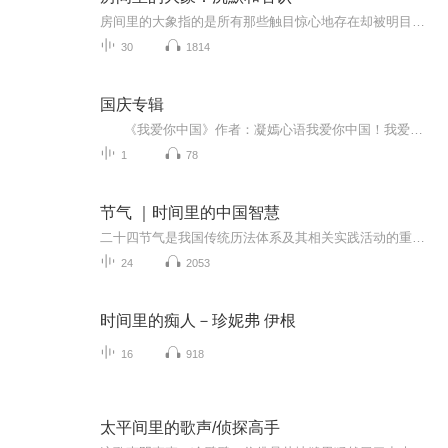
房间里的大象指的是所有那些触目惊心地存在却被明目张胆地忽略甚至否定的事实或感受，就是那些“我们知道，但是我们清楚的知道自己不该知道”的事儿。
30
1814
国庆专辑
《我爱你中国》作者：凝嫣心语我爱你中国！我爱你春天蓬勃的秧苗；我爱你秋日金黄的硕果。我爱你中国！我爱你青松气质，我爱你红梅品格！我爱你家乡的甜蔗好像乳汁滋润着我的心窝。我爱你中国，我要把最美的歌儿献给你，我的母亲我的祖国。我爱你中国，我爱...
1
78
节气 ｜时间里的中国智慧
二十四节气是我国传统历法体系及其相关实践活动的重要组成部分，被誉为“中国的第五大发明”。 二十四节气起源于我国黄河流域，是上古农耕文明的产物。春秋时代，人们开始制定出仲春、仲夏、仲秋、仲冬等节气。经过不断地改进，到秦汉年间，二十四节气已...
24
2053
时间里的痴人－珍妮弗 伊根
16
918
太平间里的歌声/侦探高手