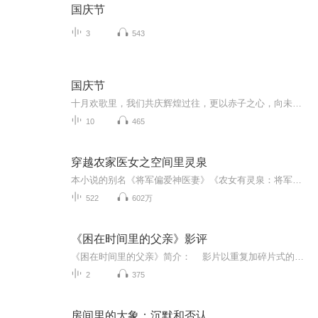
国庆节
3
543
国庆节
十月欢歌里，我们共庆辉煌过往，更以赤子之心，向未来书写滚烫的誓言——这盛世，值得我们以热爱相拥。
10
465
穿越农家医女之空间里灵泉
本小说的别名《将军偏爱神医妻》《农女有灵泉：将军别撩》大旱两年，农女苏安小摇身一变成了神医苏安小，主业挣钱，兼职看病。 奇葩亲戚连番上阵，想要从她这儿讨好处？塑料姐妹虚情假意，想抢她身边这个男人？ 不好意思，本姑娘智商上线早已净身出户！ 至于身边这个越来越黏糊的男人，随便抢，能抢走算我输！ 作者：墨子说主播：千帆讲故事 主播的作品：《穿越70年代有空间》、《重生六零有空间》、《重生七零空间娇娇媳》、《穿越农家女之顾禾儿有空间》、...
522
602万
《困在时间里的父亲》影评
《困在时间里的父亲》简介： 影片以重复加碎片式的感官叙事手法，讲述了年迈且身患疾病的安东尼（安东尼·霍普金斯 Anthony Hopkins 饰）正在面临一项艰难的人生选择——是搬到养老院还是接受女儿寻找的新护工。在这个过程中，安东尼发现自己仿佛进入...
2
375
房间里的大象：沉默和否认