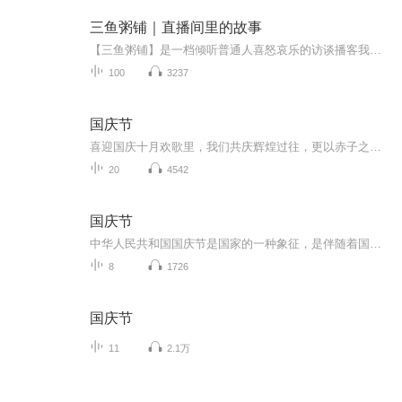
三鱼粥铺｜直播间里的故事
【三鱼粥铺】是一档倾听普通人喜怒哀乐的访谈播客我遇到过因为儿时家暴阴影，长大后成为心理治疗师的姐姐；也遇到过大学毕业后失去人生目标，而选择去流浪的小哥；还有因为年少时的遗憾，退休后去建了24小时无人值守公益图书馆的大叔……这里既是一处“深...
100
3237
国庆节
喜迎国庆十月欢歌里，我们共庆辉煌过往，更以赤子之心，向未来书写滚烫的誓言——这盛世，值得我们以热爱相拥。
20
4542
国庆节
中华人民共和国国庆节是国家的一种象征，是伴随着国家的出现而出现的。让我们用诗歌朗诵歌颂祖国的繁荣富强，国泰民安。
8
1726
国庆节
11
2.1万