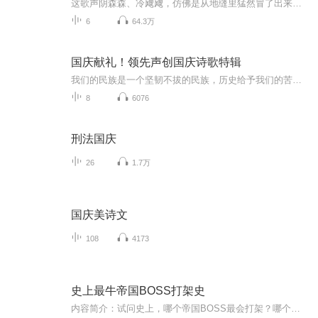
这歌声阴森森、冷飕飕，仿佛是从地缝里猛然冒了出来。 胖子的魂都吓飞了！直着惊恐的眼睛呆傻了几秒钟，扔下钥匙撒腿就逃，鬼哭狼嚎的喊：“不好了！诈尸……诈尸了！”两条短腿拼命的倒动着，跑的飞快！ 本故事由康佳播讲，我推荐你来听。
6
64.3万
国庆献礼！领先声创国庆诗歌特辑
我们的民族是一个坚韧不拔的民族，历史给予我们的苦难都变成了闪着金光的勋章！我们的国家是一个龙腾虎跃的国家，那条巨龙正以不可阻挡之势崛起于神奇的东方！------------------------------------------------值此祖国70周年华诞之际，领先声创以诗歌向祖国献礼！用我们的声音、用我们的热血、用我们的灵魂诵读经典爱国篇章，歌颂我们的祖国！永远繁荣富强！
8
6076
刑法国庆
26
1.7万
国庆美诗文
108
4173
史上最牛帝国BOSS打架史
内容简介：试问史上，哪个帝国BOSS最会打架？哪个王牌战将最有打架天才？哪支铁血军团最剽悍？哪种王牌武器最具杀伤力？ 波斯称霸西亚、亚历山大东征、罗马荡平高卢、秦王扫六合、大汉破匈奴、匈人入侵欧洲、阿拉伯"圣战”，拜占庭扩张、大唐平四夷、法兰...