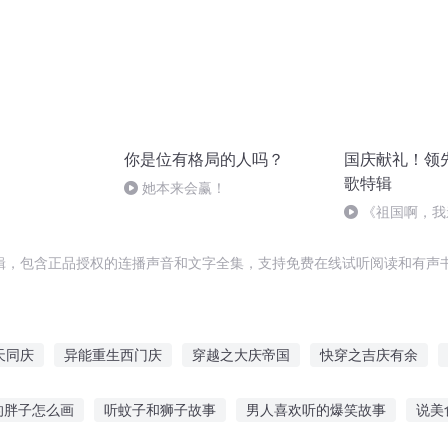
你是位有格局的人吗？
国庆献礼！领
歌特辑
她本来会赢！
《祖国啊，我
婉
辑，包含正品授权的连播声音和文字全集，支持免费在线试听阅读和有声书
天同庆
异能重生西门庆
穿越之大庆帝国
快穿之吉庆有余
重生西门庆
大庆皇太子
一人有庆
庆阳成长手札
39度甜
的胖子怎么画
听蚊子和狮子故事
男人喜欢听的爆笑故事
说美
宠上瘾
嘉庆皇帝
大官人西门庆