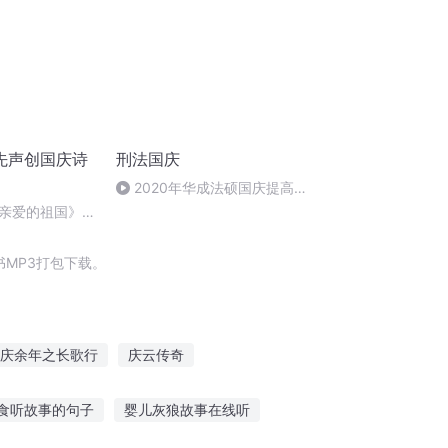
先声创国庆诗
刑法国庆
2020年华成法硕国庆提高班
刑法陈 (26)
亲爱的祖国》温
MP3打包下载。
庆余年之长歌行
庆云传奇
蜜婚恋
闪婚蜜爱年度第一宠妻
食听故事的句子
婴儿灰狼故事在线听