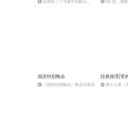
从神舟二十号看中国航天
08 岛、海
的“隐形实力”
国庆特别晚会
经典推理|零
《国庆特别晚会》晚会结尾语
第十八章（