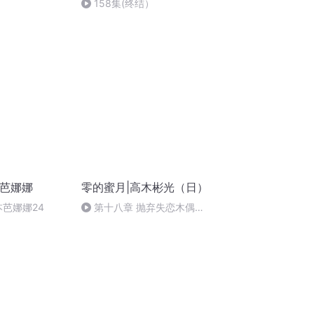
158集(终结）
本芭娜娜
零的蜜月|高木彬光（日）
本芭娜娜24
第十八章 抛弃失恋木偶
02（完）