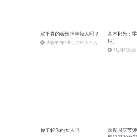
躺平真的会毁掉年轻人吗？
高木彬光：零
结）
从躺平到生长，年轻人生活平
衡之道
11_引蛇出洞
你了解你的女人吗
欢度国庆节诗