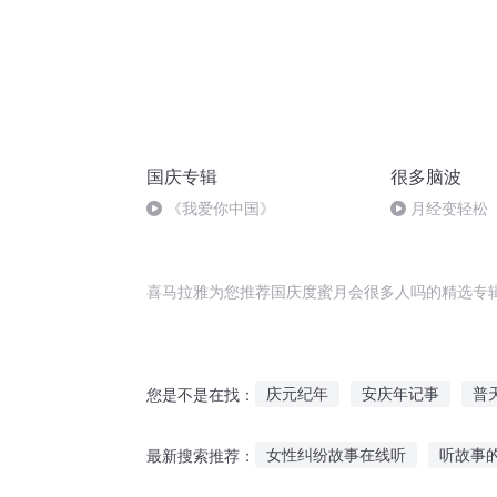
国庆专辑
很多脑波
《我爱你中国》
月经变轻松
喜马拉雅为您推荐国庆度蜜月会很多人吗的精选专
庆元纪年
安庆年记事
普
您是不是在找：
重生之西门庆
重庆儿女
女性纠纷故事在线听
听故事
最新搜索推荐：
大庆第一恶
蜜恋100度男神