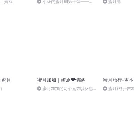
豚、嬉戏
小sE的蜜月期第十弹——
蜜月岛
《魔兽世界》凯尔萨斯·逐日者在
风暴要塞的开场白
的蜜月
蜜月加加｜崎岖❤️情路
蜜月旅行-吉
3）
蜜月加加的两个兄弟以及他们
蜜月旅行-吉
深深的爱的一个女人的史诗