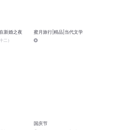
谋在新婚之夜
蜜月旅行|精品|当代文学
十二）
国庆节