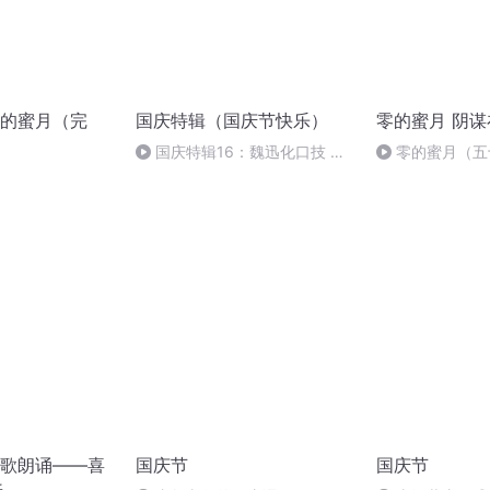
的蜜月（完
国庆特辑（国庆节快乐）
零的蜜月 阴
国庆特辑16：魏迅化口技 二
零的蜜月（五
胡 东方红+一般唱法和原生态
歌朗诵——喜
国庆节
国庆节