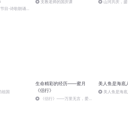
诞
支教老师的国庆课
山河共庆，盛
别节目-诗歌朗诵-
生命精彩的经历——蜜月
美人鱼是海底
《侣行》
的祖国
美人鱼是海底
《侣行》——万里无言，爱在
旅途。梁红篇