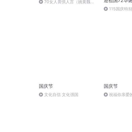
迎祖国72华
70女人畏惧人言（姚黄魏
紫）
115国庆特
中国梦
国庆节
国庆节
文化自信 文化强国
祝福你亲爱