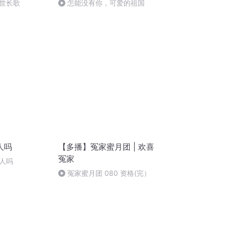
世长歌
怎能没有你，可爱的祖国
人吗
【多播】冤家蜜月团 | 欢喜
冤家
人吗
冤家蜜月团 080 资格(完）