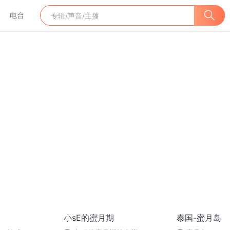
电台
小sE的蜜月期
泰国-蜜月岛