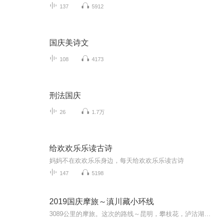
137
5912
国庆美诗文
108
4173
刑法国庆
26
1.7万
给欢欢乐乐读古诗
妈妈不在欢欢乐乐身边，每天给欢欢乐乐读古诗
147
5198
2019国庆摩旅～滇川藏小环线
3089公里的摩旅。这次的路线～昆明，攀枝花，泸沽湖，香格里拉，乡城，理塘，芒康，德钦，丙中洛，大理，昆明。