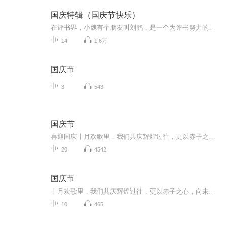
国庆特辑（国庆节快乐）
在评书界，小魏有个朋友叫刘鹏，是一个为评书努力的小伙子。在2021年国庆期间，他想弄个特辑，便烦劳我给他录个爱国题材的评书小段儿。这种事情，不是特殊情况，小魏一般不会拒绝，也就给其录了一个《鲁迅踢鬼》，等他传完，我再传到我的专辑里。另外，小...
14
1.6万
国庆节
3
543
国庆节
喜迎国庆十月欢歌里，我们共庆辉煌过往，更以赤子之心，向未来书写滚烫的誓言——这盛世，值得我们以热爱相拥。
20
4542
国庆节
十月欢歌里，我们共庆辉煌过往，更以赤子之心，向未来书写滚烫的誓言——这盛世，值得我们以热爱相拥。
10
465