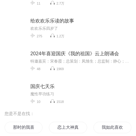
11
2.7万
给欢欢乐乐读的故事
欢欢乐乐四岁了
275
1.2万
2024年喜迎国庆《我的祖国》云上朗诵会
特邀嘉宾：宋春霞；总策划：凤雏生；总监制：静心；总导演：化虹；执行总监：莺子；主持人：静心 化虹
48
1969
国庆七天乐
魔性早功练习
10
1518
您是不是在找：
那时的我喜欢你
恋上大神真喜欢
我如此喜欢你