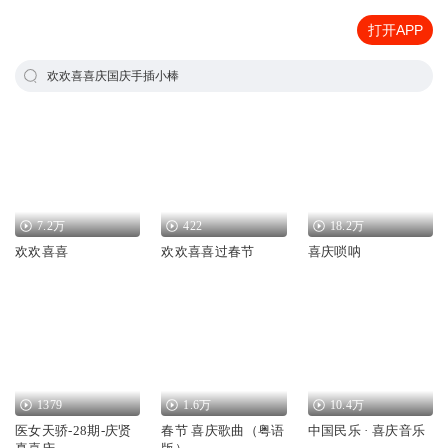
打开APP
欢欢喜喜庆国庆手插小棒
7.2万
422
18.2万
欢欢喜喜
欢欢喜喜过春节
喜庆唢呐
1379
1.6万
10.4万
医女天骄-28期-庆贤
春节 喜庆歌曲（粤语
中国民乐 · 喜庆音乐