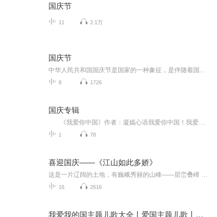
国庆节
11
2.1万
国庆节
中华人民共和国国庆节是国家的一种象征，是伴随着国家的出现而出现的。让我们用诗歌朗诵歌颂祖国的繁荣富强，国泰民安。
8
1726
国庆专辑
《我爱你中国》作者：凝嫣心语我爱你中国！我爱你春天蓬勃的秧苗；我爱你秋日金黄的硕果。我爱你中国！我爱你青松气质，我爱你红梅品格！我爱你家乡的甜蔗好像乳汁滋润着我的心窝。我爱你中国，我要把最美的歌儿献给你，我的母亲我的祖国。我爱你中国，我爱...
1
78
喜迎国庆——《江山如此多娇》
这是一片辽阔的土地，有巍峨秀丽的山峰——层峦叠嶂 ；这是一片广袤的土地，有奔流不息的江河——百折不回 ；这是一片富饶的土地，有波涛澎湃的大海——深邃无垠； 这是一片神奇的土地，千年运河、万里长城 。江山如此多娇，文明如此灿烂！这是我的祖国，瞰祖国大好河山，品中华人文之美！
16
2616
我爱我的国主题儿歌大全丨爱国主题儿歌丨喜庆节日儿歌