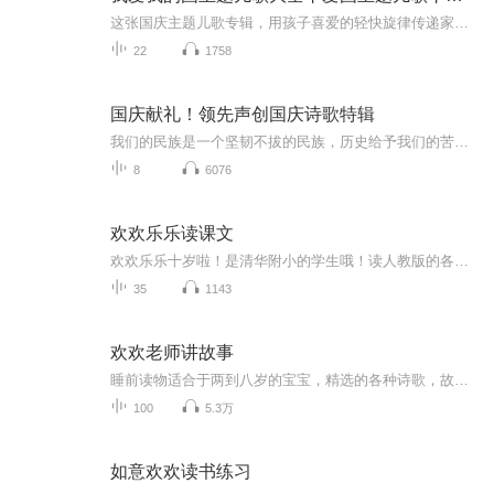
这张国庆主题儿歌专辑，用孩子喜爱的轻快旋律传递家国情怀。每首歌都满是童真，适合亲子同听、校园传唱。让孩子跟着歌声认识祖国之美，把对祖国的热爱融入童年记忆，成为国庆里温暖又有意义的声音陪伴。
22
1758
国庆献礼！领先声创国庆诗歌特辑
我们的民族是一个坚韧不拔的民族，历史给予我们的苦难都变成了闪着金光的勋章！我们的国家是一个龙腾虎跃的国家，那条巨龙正以不可阻挡之势崛起于神奇的东方！------------------------------------------------值此祖国70周年华诞之际，领先声创以诗歌向祖国献礼！用我们的声音、用我们的热血、用我们的灵魂诵读经典爱国篇章，歌颂我们的祖国！永远繁荣富强！
8
6076
欢欢乐乐读课文
欢欢乐乐十岁啦！是清华附小的学生哦！读人教版的各种课文，来听听他们咬字是否准确，发音是否标准，感情是否饱满！
35
1143
欢欢老师讲故事
睡前读物适合于两到八岁的宝宝，精选的各种诗歌，故事绘本。有助于宝宝语言能力的进一步发展。
100
5.3万
如意欢欢读书练习