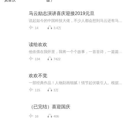
真喜庆
版）
马云励志演讲喜庆迎接2019元旦
说起如今的中国科技大佬，不少人都会想到马云还有马化腾等人。尤其是马云，关于科技这一方面也是有投资不小的。可能很多人都还将阿里巴巴和马云定位在电商上，其实阿里巴巴早就变成了一个多元化的企业了。而且，在人工智能这一方面，马云可是有不少的成就...
14
3.4万
读给欢欢
他依偎在我怀里，我将一个个故事，一首首诗，一篇篇温暖的文字在他耳畔娓娓道来，期间伴随他哼哼啊啊的儿语，这是独属于我们母子的美妙时光。
134
7422
欢欢不觉
一部经典作品！人物刻画细腻！情节起伏吸引人。根据听众的喜好而精选，声音清晰，感染力强。感情色彩浓厚。。就是对我们的最大支持和厚爱。每天加班很辛苦，您就动动手指支持一下吧！一部经典作品！人物刻画细腻！情节起伏吸引人。根据听众的喜好而精选，声音清晰，感染力强。感情色彩浓厚。。就是对我们的最大支持和厚爱。每天加班很辛苦，您就动动手指支持一下吧！一部经典作品！人物刻画细腻！情节起伏吸引人。根据听众的喜好而精选，声音清晰，感染力强。感情色彩浓厚。。就是对我们的最大支持和厚爱。每天加班很...
115
3万
（已完结）喜迎国庆
16
406