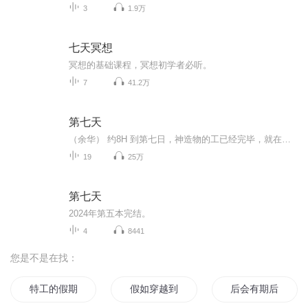
3
1.9万
七天冥想
冥想的基础课程，冥想初学者必听。
7
41.2万
第七天
（余华） 约8H 到第七日，神造物的工已经完毕，就在第七日歇了他一切的工，安息了。 这可能不是余华先生最好的作品，却是他最伟大的小说，在读的过程中，我能感受到作家的愤怒和无力喷涌而出，来不及做更细心的修饰。这个第七天，在中国叫死无葬身之地。
19
25万
第七天
2024年第五本完结。
4
8441
您是不是在找：
特工的假期
假如穿越到自己的渣作
后会有期后会有期