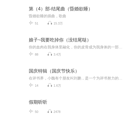
第（4）部-结尾曲（昏婚欲睡）
昏婚欲睡的插曲，歌曲
51
15.3万
娘子~我要吃掉你（没结尾哒）
你的血肉在我身体里融化，你的皮骨成为我身体的一部分，你的魂魄与我连成一体，娘子，这才是真正的永不分离，很美不是吗？吃掉你，我们就可以长相厮守，娘子，为何恐惧？人心凉薄，人性卑劣，娘子，活着太危险，快死掉吧，为夫保护你……身为一名警察的女儿，坚定的无神论者后代，一场意外死亡的案件，一次诡谲的鬼魂托梦述冤，只这一回插手鬼事，女主平静的生活就被彻底打破！突然能见鬼的眼睛，奇异的鬼怪之友系统，对着自己绅士微笑的猫，不断在自己眼前晃来晃去秀存在感的阿飘君们……最可怕的是，原来她身边一直跟着个以吃掉自己为最终目标的鬼老公，这一跟还跟了一千多年！鬼可怕，千年厉鬼更可怕，千年厉鬼生前还是大方士，更是可怕中的可怕！从此女主的生活鸡飞狗跳，每天都在死和不死的选择与诱惑里徘徊，每天都在惊吓和被惊吓中度过，好嗨皮，好刺激！原名《驱鬼天师:鬼夫在线杀妻》，作者吾娇
88
3.4万
国庆特辑（国庆节快乐）
在评书界，小魏有个朋友叫刘鹏，是一个为评书努力的小伙子。在2021年国庆期间，他想弄个特辑，便烦劳我给他录个爱国题材的评书小段儿。这种事情，不是特殊情况，小魏一般不会拒绝，也就给其录了一个《鲁迅踢鬼》，等他传完，我再传到我的专辑里。另外，小...
14
1.6万
假期听听
50
2478