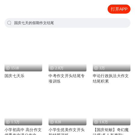
打开APP
国庆七天的假期作文结尾
1518
2.8万
3万
国庆七天乐
中考作文开头结尾专
申论行政执法大作文
项训练
结尾积累
1.5万
828
1.6万
小学初高中 高分作文
小学生优美作文开头
【国庆钜献】奇幻魔