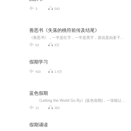
3
543
善恶书《失落的桃符前传及结尾》
《善恶书》，一半是红字，一半是黑字，据说是由姜子牙、鲁班、鬼谷子等人整合而成，红字记载的都是救人助人的善法，黑字记载的都是骗人害人的恶术。后世时，书被一个木匠得到，截取了其中所有的黑字和极少的红字，重新编出了一本书，叫《厌胜经》，从此，...
63
9万
假期学习
410
1.4万
蓝色假期
《Letting the World Go By》(蓝色假期)，一张能让你心境平和，怡情悦性的发烧美乐，由世界著名的发烧名厂Real Music录制，多位新纪元音乐名家：钢琴家Kevin Kern，Danny Wright，Berward Koch，吉他手Govi，竖琴家Hilary Stagg等，倾情演奏十一首醉人...
11
352
假期诵读