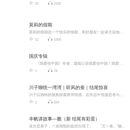
31
1032
莫莉的假期
莫莉的假期是一个快乐的假期，和好朋友一起谈天说地，一起进行一次华丽的冒险，一起去偶像的书店打工……可是，这个暑假与以前又有点不同，感觉大家一下子都长大了，有了这样那样的烦恼和秘密。妈妈的爱有时会觉得是种甜蜜的负担，与好朋友的相处彼此温暖又彼此伤害，心里藏着一个关于男孩子的秘密……看来，没有烦恼的成长，那是到不了的彼岸……
11
1005
国庆专辑
《我爱你中国》作者：凝嫣心语我爱你中国！我爱你春天蓬勃的秧苗；我爱你秋日金黄的硕果。我爱你中国！我爱你青松气质，我爱你红梅品格！我爱你家乡的甜蔗好像乳汁滋润着我的心窝。我爱你中国，我要把最美的歌儿献给你，我的母亲我的祖国。我爱你中国，我爱...
1
78
川子聊统一湾湾｜听风的蚕｜结尾惊喜
川子以独特的视角探索两岸情感，在作品中传递思考与感动。风的呢喃如蚕丝般细腻，串联起历史与未来，让人不禁细细品味那些穿越时间的声音。每一段旋律都仿佛在诉说，川子的歌声从未停止对统一话题的深刻剖析和热忱表达。结尾处的惊喜更是扣人心弦，为整张...
1
624
丰帆讲故事—脆（新 结尾有彩蛋）
这次是鼻子，一道细细的血丝出现了。 “又一条。”她哀怨地看着我，眼睛里慢慢流下眼泪。她把流着泪的眼睛凑到我面前，盯着我，眼睛里拿道血丝显得格外触目惊心。她慢慢抬起手，我恐惧地看着她——我知道接下来会发生些什么，可是我不能离开，只能停留...