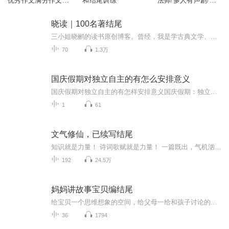
优秀作文满分作文开
和结尾训练
法师/多人有声剧/国
头结尾必背
庆爆更七天乐
晓读｜100名著结尾
三小姐晓鹂的读书原创博客。曾经，我是学古典文学、古典文献专业的。从先秦、两汉、魏晋南北朝，到隋唐、两宋、元、明、清文学都是必修课。当然，现当代文学、港台文学、外国文学也是必修课。而自己读了中文系，只是因为喜欢文学。《晓读》打算重温100本自...
70
1.3万
国庆假期对独立自主的有怎么安排意义
国庆假期对独立自主的有怎样安排意义国庆假期：独立自主生活的“试金石”与“充电场”一自主规划：构建独立自主生活的“蓝图能力”二生活实践：夯实独立自主生活的“技能底座”三自我探索：深化独立自主生活的“精神内核”四假期意义：从“短期体验”到“...
1
61
文气修仙，已续写结尾
知识就是力量！ 诗词歌赋就是力量！ 一篇既出，气机汹涌，不但创作者实力大幅增长，整个天下的「文气」都为之增加。 修士们读之、诵之，可增修为。 原作者当众「初读」，若能有幸得闻，则进境飞速！ 故此，天下修士无不以能与一位大文士结交为幸事。 然而...
192
24.5万
妈妈讲故事宝贝编结尾
给宝贝一个思维想象的空间，给父母一给和孩子讨论的机会，更是一个了解宝贝思想的好时机，带孩子进入天马行空的知识海洋。
36
1794