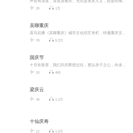
声音有深度，深度游重庆。无论是美景人文，还是吃喝玩乐，爱玩达人带你声游重庆~
20
1万
吴聊重庆
喜马拉雅《吴聊重庆》城市文化综艺专栏，特邀重庆文化知名人物吴扬文先生主持，定位“新重庆时代人文生活表达”红人强档节目，内容涵盖重庆网红城市、热点话题、社会人文生活，推动城市文化复兴，彰显新重庆时代精神与文化自信。
78
5.2万
国庆节
十月欢歌里，我们共庆辉煌过往，更以赤子之心，向未来书写滚烫的誓言——这盛世，值得我们以热爱相拥。
10
465
梁庆云
39
1.2万
十仙庆寿
12
1.6万