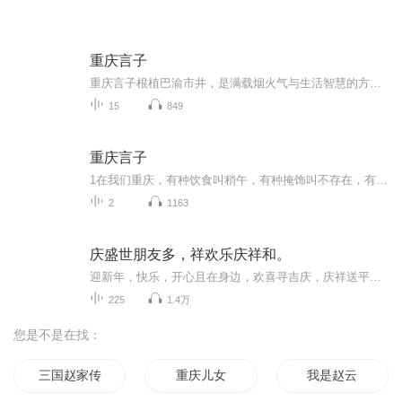
重庆言子
重庆言子根植巴渝市井，是满载烟火气与生活智慧的方言俗语、俏皮歇后语。书中甄选大量地道妙语，猫抓糍粑 —— 脱不了爪爪、癞疙宝打呵欠 —— 口气大等句句鲜活传神。阿乐以轻松诙谐的演绎，带你品读原汁原味渝味话语，沉浸式领略山城独有的幽默底蕴与鲜...
15
849
重庆言子
1在我们重庆，有种饮食叫稍午，有种掩饰叫不存在，有种工具叫戳机，有种食品叫蒲裙，有种失望叫哦货，有种恶心叫烦船，有种失败叫洗碗，有种厉害叫猫杀，有种追求叫绕，有种批评叫洗刷，有种佩服叫幺不倒台，有种爱人叫伙计，有种职业叫棒棒，有种结账叫数...
2
1163
庆盛世朋友多，祥欢乐庆祥和。
迎新年，快乐，开心且在身边，欢喜寻吉庆，庆祥送平安。
225
1.4万
您是不是在找：
三国赵家传
重庆儿女
我是赵云