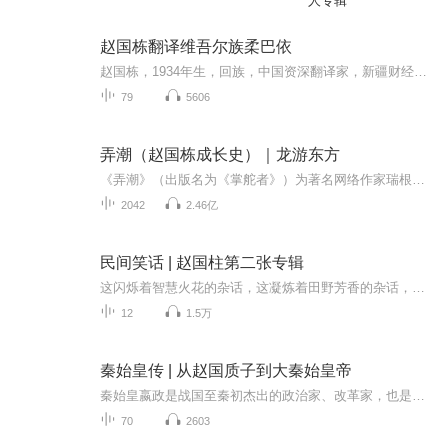
人专辑
赵国栋翻译维吾尔族柔巴依
赵国栋，1934年生，回族，中国资深翻译家，新疆财经大学教授，中国作家协会、中国少数民族作家协会，新疆作家协会，新疆民间文艺家协会会员，新疆作家协会文学翻译家分会名誉主席，中国中华炎黄文化出版社特邀编审。主要译著有《纳瓦伊诗抒情诗》，电影文...
79
5606
弄潮（赵国栋成长史）｜龙游东方
《弄潮》（出版名为《掌舵者》）为著名网络作家瑞根力作，全书达6578622字，创下2011年网络点击率之最，具有超高人气，声音推送时主播对本书略作删节。该书很好地将奇幻场景与现实环境结合在了一起，讲述了获得异梦后的赵国栋在时代发展的大背景下，从基层...
2042
2.46亿
民间笑话 | 赵国柱第二张专辑
这闪烁着智慧火花的杂话，这凝炼着田野芳香的杂话，这顺口而又质朴的杂话
12
1.5万
秦始皇传 | 从赵国质子到大秦始皇帝
秦始皇嬴政是战国至秦初杰出的政治家、改革家，也是中国历史上首位完成大一统的帝王。他年少身为赵国质子，历经隐忍蛰伏，归国亲政后肃清朝堂乱象，收拢皇权，凭借出众的谋略与秦国历代积淀的国力，先后扫平六国，终结了春秋战国数百年的列国纷争局面，建...
70
2603