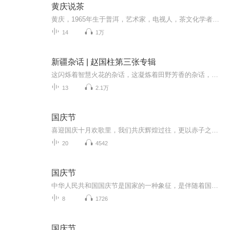
黄庆说茶
黄庆，1965年生于普洱，艺术家，电视人，茶文化学者，澜沧古茶首席文化官。著有《古茶古道古风》《古茶传奇》等著作，《千年茶韵》纪录片制作人，茶界大型茶山行活动“寻味问茶”的学术导师。他的狂草书法，将澜沧江的生命律动赓续在鬼神莫测的笔锋；他的摄影机，赶在茶叶文明遗迹被现代破坏之前就收录下那段古朴神秘的历史；他的著作，是茶马古道上的孑立行走的背影。他独到的茶理见解，以及用自己的脚步丈量云南每一寸土地的沧桑，都令茶友为之着迷。我们在此听他讲述，关于世界茶树起源地澜沧江流域古茶文明的...
14
1万
新疆杂话 | 赵国柱第三张专辑
这闪烁着智慧火花的杂话，这凝炼着田野芳香的杂话，这顺口而又质朴的杂话
13
2.1万
国庆节
喜迎国庆十月欢歌里，我们共庆辉煌过往，更以赤子之心，向未来书写滚烫的誓言——这盛世，值得我们以热爱相拥。
20
4542
国庆节
中华人民共和国国庆节是国家的一种象征，是伴随着国家的出现而出现的。让我们用诗歌朗诵歌颂祖国的繁荣富强，国泰民安。
8
1726
国庆节