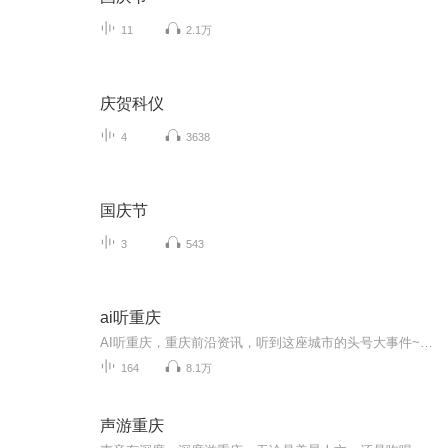
11
2.1万
庆贺科仪
4
3638
国庆节
3
543
ai听重庆
AI听重庆，重庆前沿资讯，听到这座城市的头号大事件~~保存下图二维码 微信扫码加入官方听友群 定期粉丝福利放送！我们群里约！1.重庆耳朵所有节目抢先听...
164
8.1万
声游重庆