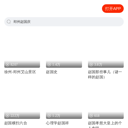
打开APP
邳州赵国庆
8207
1.4万
3.8万
徐州-邳州艾山景区
赵国史
赵国那些事儿（谜一
样的赵国）
222万
1.2万
618
赵国横扫六合
心理学赵国祥
赵国孝慈大皇上的个