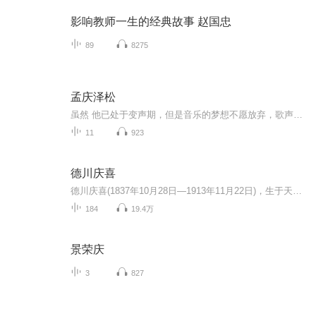
影响教师一生的经典故事 赵国忠
89
8275
孟庆泽松
虽然 他已处于变声期，但是音乐的梦想不愿放弃，歌声中有着他倔强的努力，永不服输才是他生活的准则。学打鼓，学双排键，学唱歌，他在业余时间不停地追逐着自己的梦想，祝福他吧！未来的成功达人！
11
923
德川庆喜
德川庆喜(1837年10月28日―1913年11月22日)，生于天保八年9月29日(1837年10月28日)，卒于大正二年(1913年)11月22日。江户幕府第15代将军，也是末代将军。水户藩主德川齐昭的第七子。德川庆喜是德川幕府中的末代将军，被称为最后的”日本王“，也是德川幕府...
184
19.4万
景荣庆
3
827