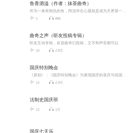
鱼香泗溢（作者：抹茶曲奇）
作为一条有抱负的鱼，阿涟毕生心愿就是成为天界第一美男子战神容临的主菜，阿涟努力把自己吃的白白胖胖，待她终于可以烹饪时——阿涟：上神，您喜欢吃红烧的还是清蒸的？容临：……我吃素。阿涟：谈#天界第一高富帅容临上神，居然被一条外来胖头鱼给拱了！众仙：卧槽！！！
1
886
曲奇之声（听友投稿专辑）
听友互动专辑，欢迎曲奇们投稿，文字和声音都可以
10
2.8万
国庆特别晚会
《原创》：《国庆特别晚会》为展现国庆的喜庆与祖国的深情我将以具体的场景切入从清晨升旗的庄严到街头巷尾的欢庆到历史与当下的交融，用优美的笔触传递对祖国的热爱与自豪！用诗歌和情感美文形式，歌颂祖国的繁荣富强，祝人民幸福安康！
12
2.9万
法制史国庆班
12
1万
国庆七天乐