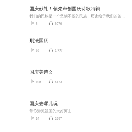
国庆献礼！领先声创国庆诗歌特辑
我们的民族是一个坚韧不拔的民族，历史给予我们的苦难都变成了闪着金光的勋章！我们的国家是一个龙腾虎跃的国家，那条巨龙正以不可阻挡之势崛起于神奇的东方！------------------------------------------------值此祖国70周年华诞之际，领先声创以诗歌向祖国献礼！用我们的声音、用我们的热血、用我们的灵魂诵读经典爱国篇章，歌颂我们的祖国！永远繁荣富强！
8
6076
刑法国庆
26
1.7万
国庆美诗文
108
4173
国庆去哪儿玩
带你游览祖国的大好河山……
14
2687