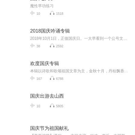
魔性早功练习
10
1518
2018国庆吟诵专辑
2018年10月1日，正值国庆日。一大早看到一个公号文章，正是文天祥的《己卯十月一日至燕越五日罹狴犴有感而赋》。当然，彼十一非当今的十一。不过数字的巧合还是让人感触，今天拿来读一读，体味一番历史英杰的民族情怀，恰也当时。 根据诗题来看，这组诗是写于十月一日至十月五日之间，是文天祥被俘之后所作，这些诗作不仅有凛凛正气，更也能看的到他百端交集的复杂情感。另一首于右任先生的《望大陆》，微信公号有称《望乡》，一句“山之上国之殇”荡气回肠，一并兴起拿来读了一读。仓促间多有瑕疵...
38
2592
欢度国庆专辑
本辑以诗歌和歌颂祖国文章为主，金秋十月，丹桂飘香，在这个充满丰收喜悦的季节里，我们满怀激动和自豪，迎来了中华人民共和国76周年华诞。这不仅是一个庄重的纪念日，更是全体中华儿女共同欢庆的盛大的节日，承载着深厚的民族情感和历史意义.
167
6788
国庆出游去山西
10
5805
国庆节为祖国献礼