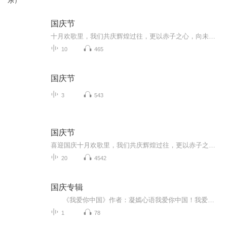
乐）
国庆节
十月欢歌里，我们共庆辉煌过往，更以赤子之心，向未来书写滚烫的誓言——这盛世，值得我们以热爱相拥。
10
465
国庆节
3
543
国庆节
喜迎国庆十月欢歌里，我们共庆辉煌过往，更以赤子之心，向未来书写滚烫的誓言——这盛世，值得我们以热爱相拥。
20
4542
国庆专辑
《我爱你中国》作者：凝嫣心语我爱你中国！我爱你春天蓬勃的秧苗；我爱你秋日金黄的硕果。我爱你中国！我爱你青松气质，我爱你红梅品格！我爱你家乡的甜蔗好像乳汁滋润着我的心窝。我爱你中国，我要把最美的歌儿献给你，我的母亲我的祖国。我爱你中国，我爱...
1
78