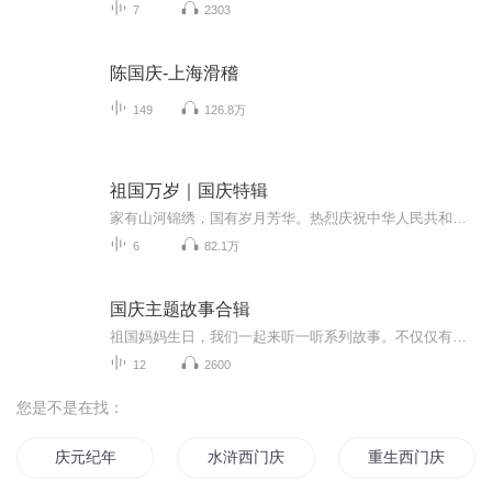
7
2303
陈国庆-上海滑稽
149
126.8万
祖国万岁｜国庆特辑
家有山河锦绣，国有岁月芳华。热烈庆祝中华人民共和国成立73周年！
6
82.1万
国庆主题故事合辑
祖国妈妈生日，我们一起来听一听系列故事。不仅仅有《我的祖国》，还有红军故事，也有关于战争的故事，让大家体会到和平年代的不易。
12
2600
您是不是在找：
庆元纪年
水浒西门庆
重生西门庆