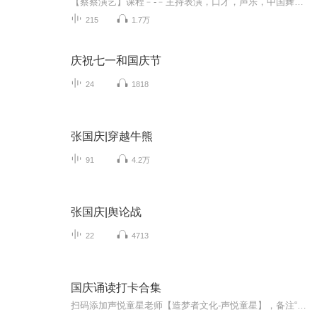
【蔡蔡演艺】课程﹣-﹣主持表演，口才，声乐，中国舞，民族舞。独特的小舞台，专业的录音棚，每一位同学都能成为优秀的小明星。独特的教学模式，轻松上课，快乐学习！知名主持人，舞蹈家，高级教师任职授课！江南总校：河沟街42号三楼 18545856430江北分校...
215
1.7万
庆祝七一和国庆节
24
1818
张国庆|穿越牛熊
91
4.2万
张国庆|舆论战
22
4713
国庆诵读打卡合集
扫码添加声悦童星老师【造梦者文化-声悦童星】，备注“诵读打卡”报名，已添加好友的，直接发送“诵读打卡”报名，报名成功后进入社群。