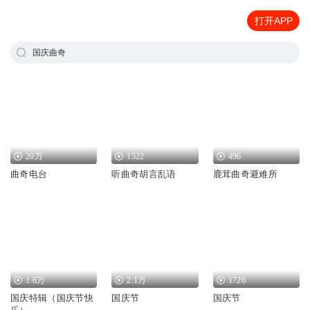
打开APP
国庆曲奇
20万
1522
496
曲奇电台
听曲奇胡言乱语
鹿茸曲奇避难所
1.6万
2.1万
1726
国庆特辑（国庆节快
国庆节
国庆节