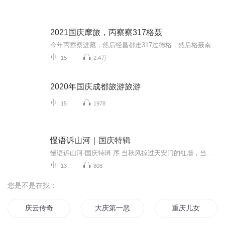
2021国庆摩旅，丙察察317格聂
今年丙察察进藏，然后经昌都走317过德格，然后格聂南线，最后沙溪古镇收尾。
15
2.4万
2020年国庆成都旅游旅游
15
1978
慢语诉山河｜国庆特辑
慢语诉山河·国庆特辑 序 当秋风掠过天安门的红墙，当桂香漫过万里长江的碧波，我总愿慢下脚步，以声为笔，轻轻描摹这山河的模样。 不必追赶喧嚣的潮，也无需堆砌华丽的词——这一辑里，每一段朗诵都是心底的低语：是对着塞北草原的星子说“国泰”，是向着...
13
808
您是不是在找：
庆云传奇
大庆第一恶
重庆儿女