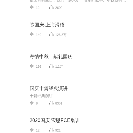
祖国妈妈生日，我们一起来听一听系列故事。不仅仅有《我的祖国》，还有红军故事，也有关于战争的故事，让大家体会到和平年代的不易。
12
2600
陈国庆-上海滑稽
149
126.8万
寄情中秋，献礼国庆
195
1.1万
国庆十篇经典演讲
十篇经典演讲
8
8361
2020国庆 宏恩FCE集训
12
921