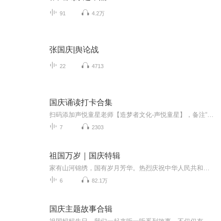
91
4.2万
张国庆|舆论战
22
4713
国庆诵读打卡合集
扫码添加声悦童星老师【造梦者文化-声悦童星】，备注“诵读打卡”报名，已添加好友的，直接发送“诵读打卡”报名，报名成功后进入社群。
7
2303
祖国万岁｜国庆特辑
家有山河锦绣，国有岁月芳华。热烈庆祝中华人民共和国成立73周年！
6
82.1万
国庆主题故事合辑