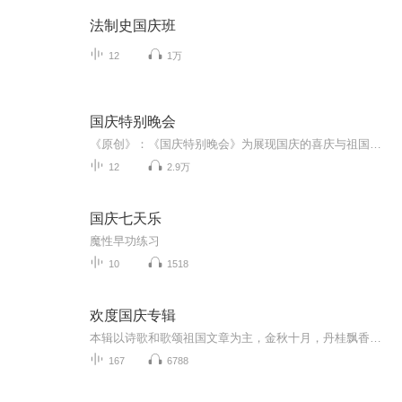
法制史国庆班
12
1万
国庆特别晚会
《原创》：《国庆特别晚会》为展现国庆的喜庆与祖国的深情我将以具体的场景切入从清晨升旗的庄严到街头巷尾的欢庆到历史与当下的交融，用优美的笔触传递对祖国的热爱与自豪！用诗歌和情感美文形式，歌颂祖国的繁荣富强，祝人民幸福安康！
12
2.9万
国庆七天乐
魔性早功练习
10
1518
欢度国庆专辑
本辑以诗歌和歌颂祖国文章为主，金秋十月，丹桂飘香，在这个充满丰收喜悦的季节里，我们满怀激动和自豪，迎来了中华人民共和国76周年华诞。这不仅是一个庄重的纪念日，更是全体中华儿女共同欢庆的盛大的节日，承载着深厚的民族情感和历史意义.
167
6788