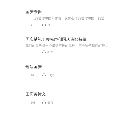
国庆专辑
《我爱你中国》作者：凝嫣心语我爱你中国！我爱你春天蓬勃的秧苗；我爱你秋日金黄的硕果。我爱你中国！我爱你青松气质，我爱你红梅品格！我爱你家乡的甜蔗好像乳汁滋润着我的心窝。我爱你中国，我要把最美的歌儿献给你，我的母亲我的祖国。我爱你中国，我爱...
1
78
国庆献礼！领先声创国庆诗歌特辑
我们的民族是一个坚韧不拔的民族，历史给予我们的苦难都变成了闪着金光的勋章！我们的国家是一个龙腾虎跃的国家，那条巨龙正以不可阻挡之势崛起于神奇的东方！------------------------------------------------值此祖国70周年华诞之际，领先声创以诗歌向祖国献礼！用我们的声音、用我们的热血、用我们的灵魂诵读经典爱国篇章，歌颂我们的祖国！永远繁荣富强！
8
6076
刑法国庆
26
1.7万
国庆美诗文
108
4173