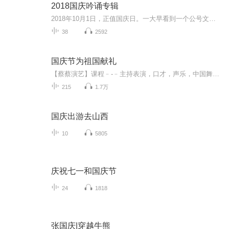
2018国庆吟诵专辑
2018年10月1日，正值国庆日。一大早看到一个公号文章，正是文天祥的《己卯十月一日至燕越五日罹狴犴有感而赋》。当然，彼十一非当今的十一。不过数字的巧合还是让人感触，今天拿来读一读，体味一番历史英杰的民族情怀，恰也当时。 根据诗题来看，这组诗是写于十月一日至十月五日之间，是文天祥被俘之后所作，这些诗作不仅有凛凛正气，更也能看的到他百端交集的复杂情感。另一首于右任先生的《望大陆》，微信公号有称《望乡》，一句“山之上国之殇”荡气回肠，一并兴起拿来读了一读。仓促间多有瑕疵...
38
2592
国庆节为祖国献礼
【蔡蔡演艺】课程﹣-﹣主持表演，口才，声乐，中国舞，民族舞。独特的小舞台，专业的录音棚，每一位同学都能成为优秀的小明星。独特的教学模式，轻松上课，快乐学习！知名主持人，舞蹈家，高级教师任职授课！江南总校：河沟街42号三楼 18545856430江北分校...
215
1.7万
国庆出游去山西
10
5805
庆祝七一和国庆节
24
1818
张国庆|穿越牛熊