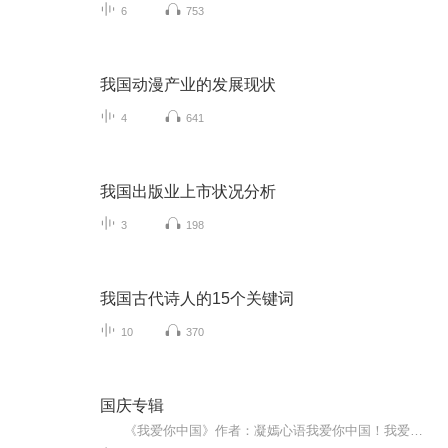
6
753
我国动漫产业的发展现状
4
641
我国出版业上市状况分析
3
198
我国古代诗人的15个关键词
10
370
国庆专辑
《我爱你中国》作者：凝嫣心语我爱你中国！我爱你春天蓬勃的秧苗；我爱你秋日金黄的硕果。我爱你中国！我爱你青松气质，我爱你红梅品格！我爱你家乡的甜蔗好像乳汁滋润着我的心窝。我爱你中国，我要把最美的歌儿献给你，我的母亲我的祖国。我爱你中国，我爱...