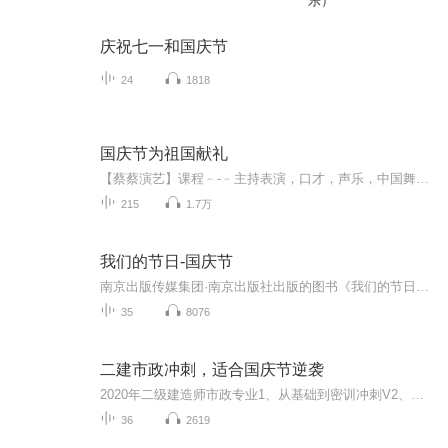
乐）
庆祝七一和国庆节
24
1818
国庆节为祖国献礼
【蔡蔡演艺】课程﹣-﹣主持表演，口才，声乐，中国舞，民族舞。独特的小舞台，专业的录音棚，每一位同学都能成为优秀的小明星。独特的教学模式，轻松上课，快乐学习！知名主持人，舞蹈家，高级教师任职授课！江南总校：河沟街42号三楼 18545856430江北分校...
215
1.7万
我们的节日-国庆节
南京出版传媒集团·南京出版社出版的图书《我们的节日》通过对中国节日文化和节日意义进行深度的挖掘，面向青少年群体构建独具特色的栏目内容，以此丰富春节、元宵节、清明节、端午节、七夕节、中秋节、重阳节等传统节日；六一节、教师节、国庆节等新兴节日的文化内涵和表现形式。促进青少年形成新的节日习俗，提升节日仪式感、认同感。音频作品由金陵朗读者联盟志愿者朗诵，南京音像出版社、金陵图书馆联合制作。
35
8076
二建市政冲刺，适合国庆节逆袭
2020年二级建造师市政专业1、从基础到密训冲刺V2、从精华课程到超压密押V3、0基础同步更新v4、持续更新到2020年考试V5、只要你跟着学让你一次稳拿证V6、渠道超压压题，超压三页纸等独家绝密压题!
36
2619