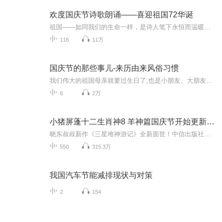
欢度国庆节诗歌朗诵——喜迎祖国72华诞
祖国——如同我们的生命一样，是诗人笔下永恒而温暖的主题。在祖国72周年华诞来临之际，特创建这个诗歌朗诵专辑，诵读经典爱国篇章，和大家一起歌颂祖国，向国庆的献礼！祝愿伟大的祖国繁荣富强，祝愿大家国庆节快乐，度过平安快乐的黄金周假期！
116
11万
国庆节的那些事儿-来历由来风俗习惯
我们伟大的祖国母亲就要过生日了,也是小朋友、大朋友们最喜欢的“国庆小长假”或说“黄金周”还有说”国庆7天乐”的，说法真是不一而足。那么“国庆节”是怎么来的？自古以来国庆节怎么庆贺？新中国国庆节的来历，以及新中国国庆节的庆贺方式又有哪些呢？ ...
6
2万
小猪屏蓬十二生肖神8 羊神篇国庆节开始更新啦！
晓东叔叔新作《三星堆神游记》全新面世！中信出版社出版！京东当当淘宝均有售！点蓝色字收听——《小猪屏蓬爆笑日记2024》《小猪屏蓬爆笑日记2》《小猪屏蓬爆笑日记1》让你笑得喘不上气！《我进故宫当富翁——小猪屏蓬故宫财商笔记》教你成为大富翁！《小...
550
315.3万
我国汽车节能减排现状与对策
2
154