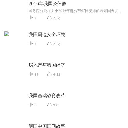
2016年我国公休假
国务院办公厅关于2016年部分节假日安排的通知国办发明电〔2015〕18号 各省、自治区、直辖市人民政府，国务院各部委、各直属机构： 经国务院批准，现将2016年元旦、春节、清明节、劳动节、端午节、中秋节和国庆节放假调休日期的具体安排通知如下。...
7
2.3万
我国周边安全环境
7
2.5万
房地产与我国经济
88
4452
我国基础教育改革
6
938
我国中国民间故事