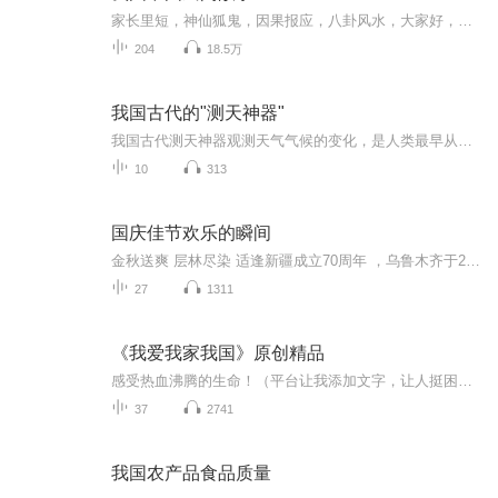
家长里短，神仙狐鬼，因果报应，八卦风水，大家好，欢迎收听晨蒙先生整理演播的中国民间故事。
204
18.5万
我国古代的"测天神器"
我国古代测天神器观测天气气候的变化，是人类最早从事的科学活动之一，相传我国在黄帝时代，就设有专人从事气候观测。那么，没有高科技设备的古人是如何预测天气的呢？带你了解我国古代的“测天神器”。 1.日晷计时 日晷是中国古代利用日影测得时刻的...
10
313
国庆佳节欢乐的瞬间
金秋送爽 层林尽染 适逢新疆成立70周年 ，乌鲁木齐于2025年9月23日迎来党中央和习大大带领的慰问团。新疆各族群众欢欣鼓舞，热烈欢迎。
27
1311
《我爱我家我国》原创精品
感受热血沸腾的生命！（平台让我添加文字，让人挺困惑的！歌者，听者都是心灵感应！你喜欢？我需要知道吗？我爱的，你可以一同感受，我从未曾介意过！你们所感受到的就是我能够感受的热血沸腾的生命！喜欢我的原创的朋友们，你们可曾感受到了，这热血的生...
37
2741
我国农产品食品质量