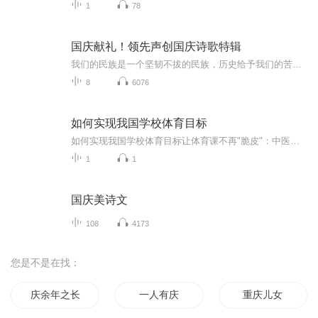
1
78
国庆献礼！领先声创国庆诗歌特辑
我们的民族是一个坚韧不拔的民族，历史给予我们的苦难都变成了闪着金光的勋章！我们的国家是一个龙腾虎跃的国家，那条巨龙正以不可阻挡之势崛起于神奇的东方！------------------------------------------------值此祖国70周年华诞之际，领先声创以诗歌向祖国献礼！用我们的声音、用我们的热血、用我们的灵魂诵读经典爱国篇章，歌颂我们的祖国！永远繁荣富强！
8
6076
如何实现我国学校体育目标
如何实现我国学校体育目标让体育课不再"脆皮"：中医视角下的校园运动升级指南 （医学声明：本文仅为中医文化爱好者个人观点，不构成医疗建议，具体健康管理请咨询专业医师） 最近某中学运动会上学生晕倒3次的新闻冲上热搜，评论区吵翻天——有人吐槽...
1
1
国庆美诗文
108
4173
您是不是在找：
庆余年之长歌行
一人有庆
重庆儿女