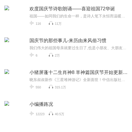
欢度国庆节诗歌朗诵——喜迎祖国72华诞
祖国——如同我们的生命一样，是诗人笔下永恒而温暖的主题。在祖国72周年华诞来临之际，特创建这个诗歌朗诵专辑，诵读经典爱国篇章，和大家一起歌颂祖国，向国庆的献礼！祝愿伟大的祖国繁荣富强，祝愿大家国庆节快乐，度过平安快乐的黄金周假期！
116
11万
国庆节的那些事儿-来历由来风俗习惯
我们伟大的祖国母亲就要过生日了,也是小朋友、大朋友们最喜欢的“国庆小长假”或说“黄金周”还有说”国庆7天乐”的，说法真是不一而足。那么“国庆节”是怎么来的？自古以来国庆节怎么庆贺？新中国国庆节的来历，以及新中国国庆节的庆贺方式又有哪些呢？ ...
6
2万
小猪屏蓬十二生肖神8 羊神篇国庆节开始更新啦！
晓东叔叔新作《三星堆神游记》全新面世！中信出版社出版！京东当当淘宝均有售！点蓝色字收听——《小猪屏蓬爆笑日记2024》《小猪屏蓬爆笑日记2》《小猪屏蓬爆笑日记1》让你笑得喘不上气！《我进故宫当富翁——小猪屏蓬故宫财商笔记》教你成为大富翁！《小...
550
315.1万
小编播路况
12223
40.5万