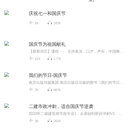
乐）
庆祝七一和国庆节
24
1818
国庆节为祖国献礼
【蔡蔡演艺】课程﹣-﹣主持表演，口才，声乐，中国舞，民族舞。独特的小舞台，专业的录音棚，每一位同学都能成为优秀的小明星。独特的教学模式，轻松上课，快乐学习！知名主持人，舞蹈家，高级教师任职授课！江南总校：河沟街42号三楼 18545856430江北分校...
215
1.7万
我们的节日-国庆节
南京出版传媒集团·南京出版社出版的图书《我们的节日》通过对中国节日文化和节日意义进行深度的挖掘，面向青少年群体构建独具特色的栏目内容，以此丰富春节、元宵节、清明节、端午节、七夕节、中秋节、重阳节等传统节日；六一节、教师节、国庆节等新兴节日的文化内涵和表现形式。促进青少年形成新的节日习俗，提升节日仪式感、认同感。音频作品由金陵朗读者联盟志愿者朗诵，南京音像出版社、金陵图书馆联合制作。
35
8076
二建市政冲刺，适合国庆节逆袭
2020年二级建造师市政专业1、从基础到密训冲刺V2、从精华课程到超压密押V3、0基础同步更新v4、持续更新到2020年考试V5、只要你跟着学让你一次稳拿证V6、渠道超压压题，超压三页纸等独家绝密压题!
36
2619