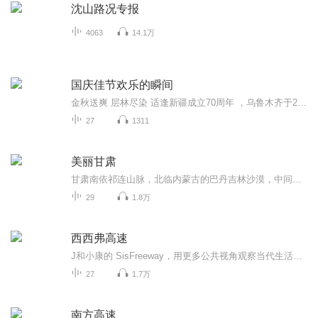
沈山路况专报
4063
14.1万
国庆佳节欢乐的瞬间
金秋送爽 层林尽染 适逢新疆成立70周年 ，乌鲁木齐于2025年9月23日迎来党中央和习大大带领的慰问团。新疆各族群众欢欣鼓舞，热烈欢迎。
27
1311
美丽甘肃
甘肃南依祁连山脉，北临内蒙古的巴丹吉林沙漠，中间是一条狭长的绿洲地带。一手牵着黄土高原，一手拉着塔里木盆地，顶着塞外的风，跨着整个二级阶梯，绵延出河西走廊。作为古丝绸之路的必经之地，河西走廊上曾驼铃悠扬，千年回荡。因与塞外相连，沙漠注定...
29
1.8万
西西弗高速
J和小康的 SisFreeway，用更多公共视角观察当代生活和泛文化现象。联系我们邮箱：sisfreeway@163.com小红书：西西弗高速
27
1.7万
南方高速