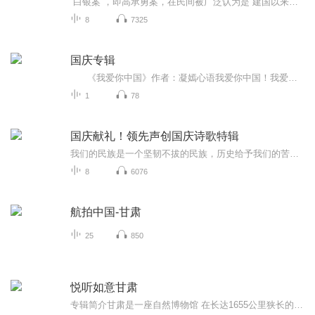
“白银案”，即高承勇案，在民间被广泛认为是“建国以来十大悬案”中的榜首。
8
7325
国庆专辑
《我爱你中国》作者：凝嫣心语我爱你中国！我爱你春天蓬勃的秧苗；我爱你秋日金黄的硕果。我爱你中国！我爱你青松气质，我爱你红梅品格！我爱你家乡的甜蔗好像乳汁滋润着我的心窝。我爱你中国，我要把最美的歌儿献给你，我的母亲我的祖国。我爱你中国，我爱...
1
78
国庆献礼！领先声创国庆诗歌特辑
我们的民族是一个坚韧不拔的民族，历史给予我们的苦难都变成了闪着金光的勋章！我们的国家是一个龙腾虎跃的国家，那条巨龙正以不可阻挡之势崛起于神奇的东方！------------------------------------------------值此祖国70周年华诞之际，领先声创以诗歌向祖国献礼！用我们的声音、用我们的热血、用我们的灵魂诵读经典爱国篇章，歌颂我们的祖国！永远繁荣富强！
8
6076
航拍中国-甘肃
25
850
悦听如意甘肃
专辑简介甘肃是一座自然博物馆 在长达1655公里狭长的土地上，大漠戈壁、森林草原、冰川雪峰、丹霞砂林、峡谷溶洞等各类景观千姿百态。河西走廊戈壁、绿洲相间分布，边塞风光，壮美神奇；甘南草原牧场广袤，牛羊肥壮；陇中高原千沟万壑，雄浑壮观；陇南山地...