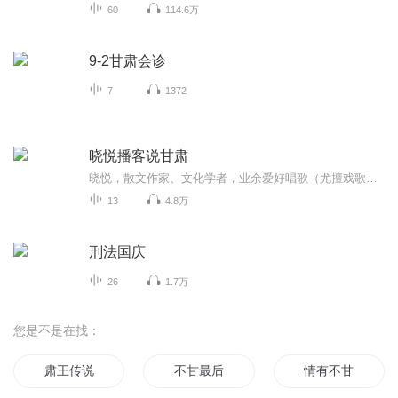
60
114.6万
9-2甘肃会诊
7
1372
晓悦播客说甘肃
晓悦，散文作家、文化学者，业余爱好唱歌（尤擅戏歌）、陶笛演奏。
13
4.8万
刑法国庆
26
1.7万
您是不是在找：
肃王传说
不甘最后
情有不甘