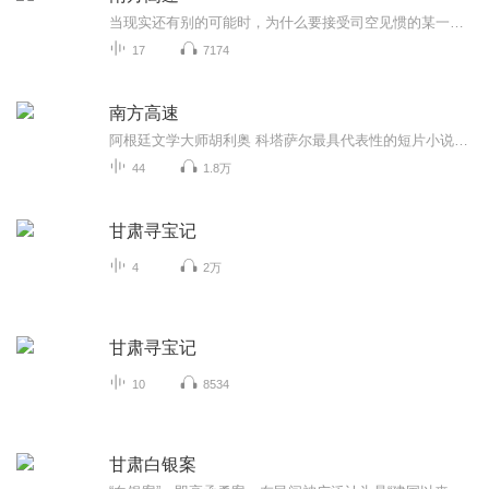
当现实还有别的可能时，为什么要接受司空见惯的某一种呢？阅读科塔萨尔，就是轻快地掉进爱丽丝的兔子洞，是惊奇地通过衣橱走向纳尼亚，是缓慢但不失优雅地步入普通世界中更幽微的那片天地。现实与幻想交织，时空秩序犹如万花筒一样充满了颠覆的可能，日常...
17
7174
南方高速
阿根廷文学大师胡利奥 科塔萨尔最具代表性的短片小说集。南方高速病人的健康会合克拉小姐正午的岛屿给约翰豪威尔的指令万火归一另一片天空八十世界环游一天
44
1.8万
甘肃寻宝记
4
2万
甘肃寻宝记
10
8534
甘肃白银案