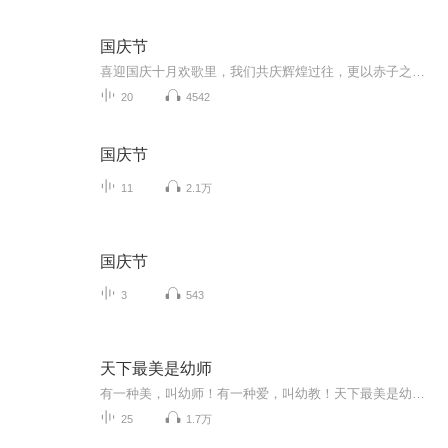
国庆节
喜迎国庆十月欢歌里，我们共庆辉煌过往，更以赤子之心，向未来书写滚烫的誓言——这盛世，值得我们以热爱相拥。
20
4542
国庆节
11
2.1万
国庆节
3
543
天下最美是幼师
有一种美，叫幼师！有一种爱，叫幼教！天下最美是幼师！幼师之美，在于燃烧青春为孩子挥洒汗水幼师之美，在于蹲下身来为孩子擦去泪水幼师之美，在于陪伴孩子们走上人生正轨幼师之美，在于虽然已经老去还永不言累幼师之美，在于风雨飘摇却还是无怨无悔 天...
25
1.7万