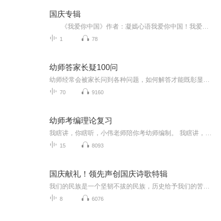
国庆专辑
《我爱你中国》作者：凝嫣心语我爱你中国！我爱你春天蓬勃的秧苗；我爱你秋日金黄的硕果。我爱你中国！我爱你青松气质，我爱你红梅品格！我爱你家乡的甜蔗好像乳汁滋润着我的心窝。我爱你中国，我要把最美的歌儿献给你，我的母亲我的祖国。我爱你中国，我爱...
1
78
幼师答家长疑100问
幼师经常会被家长问到各种问题，如何解答才能既彰显我们的专业又能让家长满意呢？十多年的幼儿教育经验，帮助幼师轻松应对家长提出的“棘手”难题！
70
9160
幼师考编理论复习
我瞎讲，你瞎听，小伟老师陪你考幼师编制。 我瞎讲，你瞎听，小伟老师陪你考幼师编制。 我瞎讲，你瞎听，小伟老师陪你考幼师编制。 我瞎讲，你瞎听，小伟老师陪你考幼师编制。 我瞎讲，你瞎听，小伟老师陪你考幼师编制。
15
8093
国庆献礼！领先声创国庆诗歌特辑
我们的民族是一个坚韧不拔的民族，历史给予我们的苦难都变成了闪着金光的勋章！我们的国家是一个龙腾虎跃的国家，那条巨龙正以不可阻挡之势崛起于神奇的东方！------------------------------------------------值此祖国70周年华诞之际，领先声创以诗歌向祖国献礼！用我们的声音、用我们的热血、用我们的灵魂诵读经典爱国篇章，歌颂我们的祖国！永远繁荣富强！
8
6076