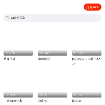
打开APP
幼师画国庆
2288
3.8万
1.6万
幼师十讲
幼师面试
国庆特辑（国庆节快
乐）
8.6万
465
1726
白雪幼师之家
国庆节
国庆节