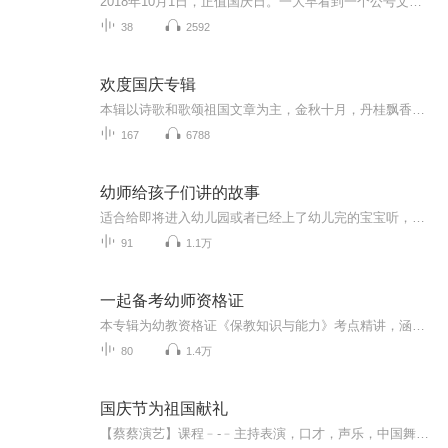
2018年10月1日，正值国庆日。一大早看到一个公号文章，正是文天祥的《己卯十月一日至燕越五日罹狴犴有感而赋》。当然，彼十一非当今的十一。不过数字的巧合还是让人感触，今天拿来读一读，体味一番历史英杰的民族情怀，恰也当时。 根据诗题来看，这组诗是写于十月一日至十月五日之间，是文天祥被俘之后所作，这些诗作不仅有凛凛正气，更也能看的到他百端交集的复杂情感。另一首于右任先生的《望大陆》，微信公号有称《望乡》，一句“山之上国之殇”荡气回肠，一并兴起拿来读了一读。仓促间多有瑕疵...
38
2592
欢度国庆专辑
本辑以诗歌和歌颂祖国文章为主，金秋十月，丹桂飘香，在这个充满丰收喜悦的季节里，我们满怀激动和自豪，迎来了中华人民共和国76周年华诞。这不仅是一个庄重的纪念日，更是全体中华儿女共同欢庆的盛大的节日，承载着深厚的民族情感和历史意义.
167
6788
幼师给孩子们讲的故事
适合给即将进入幼儿园或者已经上了幼儿完的宝宝听，短小的故事教给孩子们礼貌、友爱、分享……
91
1.1万
一起备考幼师资格证
本专辑为幼教资格证《保教知识与能力》考点精讲，涵盖《3-6岁儿童学习与发展指南》核心考点，适合备考幼教资格证的同学收听。本专辑已全部更新完毕，感谢收听，祝大家顺利上岸！
80
1.4万
国庆节为祖国献礼
【蔡蔡演艺】课程﹣-﹣主持表演，口才，声乐，中国舞，民族舞。独特的小舞台，专业的录音棚，每一位同学都能成为优秀的小明星。独特的教学模式，轻松上课，快乐学习！知名主持人，舞蹈家，高级教师任职授课！江南总校：河沟街42号三楼 18545856430江北分校...