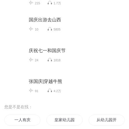
215
1.7万
国庆出游去山西
10
5805
庆祝七一和国庆节
24
1818
张国庆|穿越牛熊
91
4.2万
您是不是在找：
一人有庆
皇家幼儿园
从幼儿园开始修仙