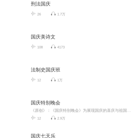
刑法国庆
26
1.7万
国庆美诗文
108
4173
法制史国庆班
12
1万
国庆特别晚会
《原创》：《国庆特别晚会》为展现国庆的喜庆与祖国的深情我将以具体的场景切入从清晨升旗的庄严到街头巷尾的欢庆到历史与当下的交融，用优美的笔触传递对祖国的热爱与自豪！用诗歌和情感美文形式，歌颂祖国的繁荣富强，祝人民幸福安康！
12
2.9万
国庆七天乐