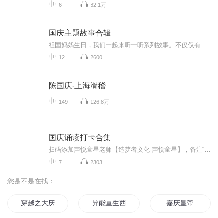
6
82.1万
国庆主题故事合辑
祖国妈妈生日，我们一起来听一听系列故事。不仅仅有《我的祖国》，还有红军故事，也有关于战争的故事，让大家体会到和平年代的不易。
12
2600
陈国庆-上海滑稽
149
126.8万
国庆诵读打卡合集
扫码添加声悦童星老师【造梦者文化-声悦童星】，备注“诵读打卡”报名，已添加好友的，直接发送“诵读打卡”报名，报名成功后进入社群。
7
2303
您是不是在找：
穿越之大庆帝国
异能重生西门庆
嘉庆皇帝