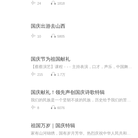
24
1818
国庆出游去山西
10
5805
国庆节为祖国献礼
【蔡蔡演艺】课程﹣-﹣主持表演，口才，声乐，中国舞，民族舞。独特的小舞台，专业的录音棚，每一位同学都能成为优秀的小明星。独特的教学模式，轻松上课，快乐学习！知名主持人，舞蹈家，高级教师任职授课！江南总校：河沟街42号三楼 18545856430江北分校...
215
1.7万
国庆献礼！领先声创国庆诗歌特辑
我们的民族是一个坚韧不拔的民族，历史给予我们的苦难都变成了闪着金光的勋章！我们的国家是一个龙腾虎跃的国家，那条巨龙正以不可阻挡之势崛起于神奇的东方！------------------------------------------------值此祖国70周年华诞之际，领先声创以诗歌向祖国献礼！用我们的声音、用我们的热血、用我们的灵魂诵读经典爱国篇章，歌颂我们的祖国！永远繁荣富强！
8
6076
祖国万岁｜国庆特辑
家有山河锦绣，国有岁月芳华。热烈庆祝中华人民共和国成立73周年！