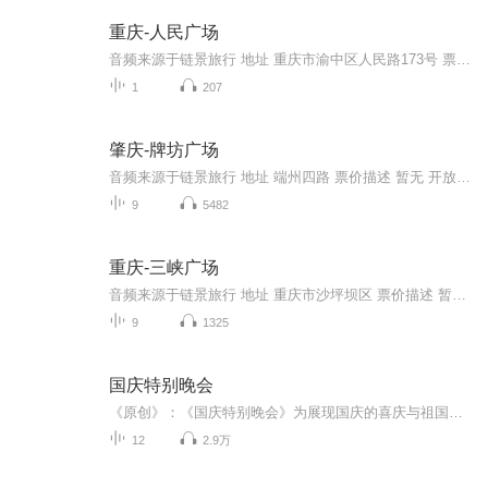
重庆-人民广场
音频来源于链景旅行 地址 重庆市渝中区人民路173号 票价描述 免费 开放时间 全天 乘车信息 乘坐112路内环、112路外环、132路、145路、152路、181路、261路、262路、322路、338路、421路、810路、829路、862路、881路至大礼堂站下即可。
1
207
肇庆-牌坊广场
音频来源于链景旅行 地址 端州四路 票价描述 暂无 开放时间 全天 乘车信息 公交信息：乘10、11、12、13、14、16路等车至排放东站下车即到
9
5482
重庆-三峡广场
音频来源于链景旅行 地址 重庆市沙坪坝区 票价描述 暂无 开放时间 8:0018:00 乘车信息 暂无
9
1325
国庆特别晚会
《原创》：《国庆特别晚会》为展现国庆的喜庆与祖国的深情我将以具体的场景切入从清晨升旗的庄严到街头巷尾的欢庆到历史与当下的交融，用优美的笔触传递对祖国的热爱与自豪！用诗歌和情感美文形式，歌颂祖国的繁荣富强，祝人民幸福安康！
12
2.9万