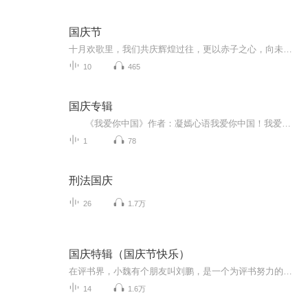
国庆节
十月欢歌里，我们共庆辉煌过往，更以赤子之心，向未来书写滚烫的誓言——这盛世，值得我们以热爱相拥。
10
465
国庆专辑
《我爱你中国》作者：凝嫣心语我爱你中国！我爱你春天蓬勃的秧苗；我爱你秋日金黄的硕果。我爱你中国！我爱你青松气质，我爱你红梅品格！我爱你家乡的甜蔗好像乳汁滋润着我的心窝。我爱你中国，我要把最美的歌儿献给你，我的母亲我的祖国。我爱你中国，我爱...
1
78
刑法国庆
26
1.7万
国庆特辑（国庆节快乐）
在评书界，小魏有个朋友叫刘鹏，是一个为评书努力的小伙子。在2021年国庆期间，他想弄个特辑，便烦劳我给他录个爱国题材的评书小段儿。这种事情，不是特殊情况，小魏一般不会拒绝，也就给其录了一个《鲁迅踢鬼》，等他传完，我再传到我的专辑里。另外，小...
14
1.6万