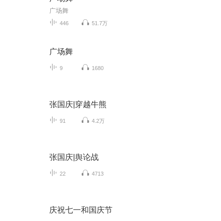
广场舞
446
51.7万
广场舞
9
1680
张国庆|穿越牛熊
91
4.2万
张国庆|舆论战
22
4713
庆祝七一和国庆节