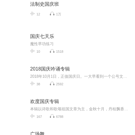
法制史国庆班
12
1万
国庆七天乐
魔性早功练习
10
1518
2018国庆吟诵专辑
2018年10月1日，正值国庆日。一大早看到一个公号文章，正是文天祥的《己卯十月一日至燕越五日罹狴犴有感而赋》。当然，彼十一非当今的十一。不过数字的巧合还是让人感触，今天拿来读一读，体味一番历史英杰的民族情怀，恰也当时。 根据诗题来看，这组诗是写于十月一日至十月五日之间，是文天祥被俘之后所作，这些诗作不仅有凛凛正气，更也能看的到他百端交集的复杂情感。另一首于右任先生的《望大陆》，微信公号有称《望乡》，一句“山之上国之殇”荡气回肠，一并兴起拿来读了一读。仓促间多有瑕疵...
38
2592
欢度国庆专辑
本辑以诗歌和歌颂祖国文章为主，金秋十月，丹桂飘香，在这个充满丰收喜悦的季节里，我们满怀激动和自豪，迎来了中华人民共和国76周年华诞。这不仅是一个庄重的纪念日，更是全体中华儿女共同欢庆的盛大的节日，承载着深厚的民族情感和历史意义.
167
6788
广场舞