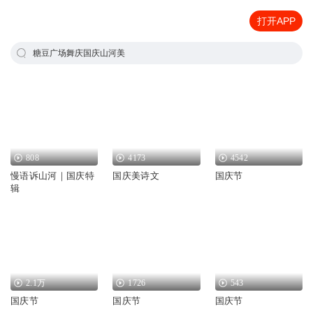
打开APP
糖豆广场舞庆国庆山河美
808
4173
4542
慢语诉山河｜国庆特
国庆美诗文
国庆节
辑
2.1万
1726
543
国庆节
国庆节
国庆节