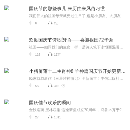
国庆节的那些事儿-来历由来风俗习惯
我们伟大的祖国母亲就要过生日了,也是小朋友、大朋友们最喜欢的“国庆小长假”或说“黄金周”还有说”国庆7天乐”的，说法真是不一而足。那么“国庆节”是怎么来的？自古以来国庆节怎么庆贺？新中国国庆节的来历，以及新中国国庆节的庆贺方式又有哪些呢？ ...
6
2万
欢度国庆节诗歌朗诵——喜迎祖国72华诞
祖国——如同我们的生命一样，是诗人笔下永恒而温暖的主题。在祖国72周年华诞来临之际，特创建这个诗歌朗诵专辑，诵读经典爱国篇章，和大家一起歌颂祖国，向国庆的献礼！祝愿伟大的祖国繁荣富强，祝愿大家国庆节快乐，度过平安快乐的黄金周假期！
116
11万
小猪屏蓬十二生肖神8 羊神篇国庆节开始更新啦！
晓东叔叔新作《三星堆神游记》全新面世！中信出版社出版！京东当当淘宝均有售！点蓝色字收听——《小猪屏蓬爆笑日记2024》《小猪屏蓬爆笑日记2》《小猪屏蓬爆笑日记1》让你笑得喘不上气！《我进故宫当富翁——小猪屏蓬故宫财商笔记》教你成为大富翁！《小...
550
315.7万
国庆佳节欢乐的瞬间
金秋送爽 层林尽染 适逢新疆成立70周年 ，乌鲁木齐于2025年9月23日迎来党中央和习大大带领的慰问团。新疆各族群众欢欣鼓舞，热烈欢迎。
27
1311