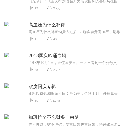
《原创》：《国庆特别晚会》为展现国庆的喜庆与祖国的深情我将以具体的场景切入从清晨升旗的庄严到街头巷尾的欢庆到历史与当下的交融，用优美的笔触传递对祖国的热爱与自豪！用诗歌和情感美文形式，歌颂祖国的繁荣富强，祝人民幸福安康！
12
2.9万
高血压为什么补钾
高血压为什么补钾钠摄入过多 → 确实会升高血压，是导致高血压的重要风险因素。钾摄入充足 → 有助于降低血压，对心血管有保护作用。这个是基本的知识，但是具体怎么操作，请听本专辑。
1
46
2018国庆吟诵专辑
2018年10月1日，正值国庆日。一大早看到一个公号文章，正是文天祥的《己卯十月一日至燕越五日罹狴犴有感而赋》。当然，彼十一非当今的十一。不过数字的巧合还是让人感触，今天拿来读一读，体味一番历史英杰的民族情怀，恰也当时。 根据诗题来看，这组诗是写于十月一日至十月五日之间，是文天祥被俘之后所作，这些诗作不仅有凛凛正气，更也能看的到他百端交集的复杂情感。另一首于右任先生的《望大陆》，微信公号有称《望乡》，一句“山之上国之殇”荡气回肠，一并兴起拿来读了一读。仓促间多有瑕疵...
38
2592
欢度国庆专辑
本辑以诗歌和歌颂祖国文章为主，金秋十月，丹桂飘香，在这个充满丰收喜悦的季节里，我们满怀激动和自豪，迎来了中华人民共和国76周年华诞。这不仅是一个庄重的纪念日，更是全体中华儿女共同欢庆的盛大的节日，承载着深厚的民族情感和历史意义.
167
6788
加班忙？不忘财务自由梦
你不理财，财不理你；要富口袋先富脑袋，快来跟王老师学理财吧！稳定的经济基础并非来自工作，而是来自个人的产能(思考，学习，创造，调整)。真正的经济独立指的不是家财万贯，而是拥有创造财富的能力，这是内在的。