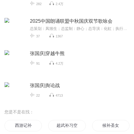
282
2.4万
2025中国朗诵联盟中秋国庆双节歌咏会
总策划：凤雏生；总监制：静心；总导演：化虹；执行总监：莺子；执行导演：橙夏；主持人：静心、化虹、橙夏
37
1367
张国庆|穿越牛熊
91
4.2万
张国庆|舆论战
22
4713
您是不是在找：
西游记补
超武补习空间
候补圣女