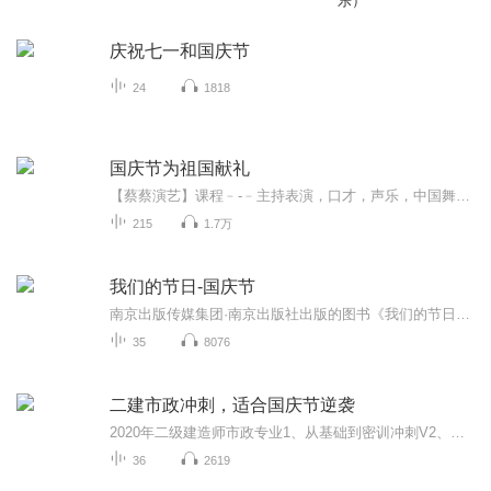
乐）
庆祝七一和国庆节
24
1818
国庆节为祖国献礼
【蔡蔡演艺】课程﹣-﹣主持表演，口才，声乐，中国舞，民族舞。独特的小舞台，专业的录音棚，每一位同学都能成为优秀的小明星。独特的教学模式，轻松上课，快乐学习！知名主持人，舞蹈家，高级教师任职授课！江南总校：河沟街42号三楼 18545856430江北分校...
215
1.7万
我们的节日-国庆节
南京出版传媒集团·南京出版社出版的图书《我们的节日》通过对中国节日文化和节日意义进行深度的挖掘，面向青少年群体构建独具特色的栏目内容，以此丰富春节、元宵节、清明节、端午节、七夕节、中秋节、重阳节等传统节日；六一节、教师节、国庆节等新兴节日的文化内涵和表现形式。促进青少年形成新的节日习俗，提升节日仪式感、认同感。音频作品由金陵朗读者联盟志愿者朗诵，南京音像出版社、金陵图书馆联合制作。
35
8076
二建市政冲刺，适合国庆节逆袭
2020年二级建造师市政专业1、从基础到密训冲刺V2、从精华课程到超压密押V3、0基础同步更新v4、持续更新到2020年考试V5、只要你跟着学让你一次稳拿证V6、渠道超压压题，超压三页纸等独家绝密压题!
36
2619