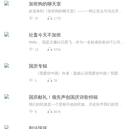
加班狗的聊天室
欢迎来到《加班狗的聊天室》——一档让笑点与泪点齐飞的职场解压神器，专为那些在城市森林中努力奔跑、偶尔迷茫却永远乐观的“打工狗”们量身打造！ 在这里，没有高高在上的职场导师，只有一群和你我一样，每天挤地铁、加班到深夜，却依然能在平凡中寻找不...
37
2.7万
社畜今天不加班
Hello， 我是主播白日西飞，作为一名标准的来自IT公司的社畜，每天最大的愿望就是准点下班，可是往往现实太骨感，我每天都在为准时下班而努力奋斗着，我会在准时下班的那天更新专辑，和大家分享我为什么今天不用加班，我做了哪些努力可以按时下班，不加班...
13
5716
国庆专辑
《我爱你中国》作者：凝嫣心语我爱你中国！我爱你春天蓬勃的秧苗；我爱你秋日金黄的硕果。我爱你中国！我爱你青松气质，我爱你红梅品格！我爱你家乡的甜蔗好像乳汁滋润着我的心窝。我爱你中国，我要把最美的歌儿献给你，我的母亲我的祖国。我爱你中国，我爱...
1
78
国庆献礼！领先声创国庆诗歌特辑
我们的民族是一个坚韧不拔的民族，历史给予我们的苦难都变成了闪着金光的勋章！我们的国家是一个龙腾虎跃的国家，那条巨龙正以不可阻挡之势崛起于神奇的东方！------------------------------------------------值此祖国70周年华诞之际，领先声创以诗歌向祖国献礼！用我们的声音、用我们的热血、用我们的灵魂诵读经典爱国篇章，歌颂我们的祖国！永远繁荣富强！
8
6076
刑法国庆