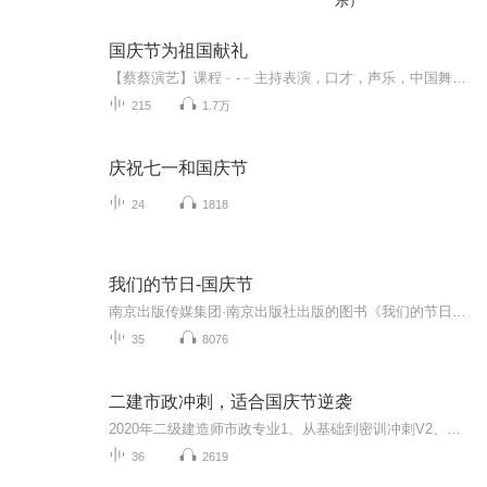
乐）
国庆节为祖国献礼
【蔡蔡演艺】课程﹣-﹣主持表演，口才，声乐，中国舞，民族舞。独特的小舞台，专业的录音棚，每一位同学都能成为优秀的小明星。独特的教学模式，轻松上课，快乐学习！知名主持人，舞蹈家，高级教师任职授课！江南总校：河沟街42号三楼 18545856430江北分校...
215
1.7万
庆祝七一和国庆节
24
1818
我们的节日-国庆节
南京出版传媒集团·南京出版社出版的图书《我们的节日》通过对中国节日文化和节日意义进行深度的挖掘，面向青少年群体构建独具特色的栏目内容，以此丰富春节、元宵节、清明节、端午节、七夕节、中秋节、重阳节等传统节日；六一节、教师节、国庆节等新兴节日的文化内涵和表现形式。促进青少年形成新的节日习俗，提升节日仪式感、认同感。音频作品由金陵朗读者联盟志愿者朗诵，南京音像出版社、金陵图书馆联合制作。
35
8076
二建市政冲刺，适合国庆节逆袭
2020年二级建造师市政专业1、从基础到密训冲刺V2、从精华课程到超压密押V3、0基础同步更新v4、持续更新到2020年考试V5、只要你跟着学让你一次稳拿证V6、渠道超压压题，超压三页纸等独家绝密压题!
36
2619