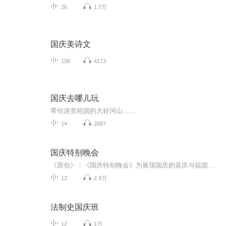
26
1.7万
国庆美诗文
108
4173
国庆去哪儿玩
带你游览祖国的大好河山……
14
2687
国庆特别晚会
《原创》：《国庆特别晚会》为展现国庆的喜庆与祖国的深情我将以具体的场景切入从清晨升旗的庄严到街头巷尾的欢庆到历史与当下的交融，用优美的笔触传递对祖国的热爱与自豪！用诗歌和情感美文形式，歌颂祖国的繁荣富强，祝人民幸福安康！
12
2.9万
法制史国庆班
12
1万