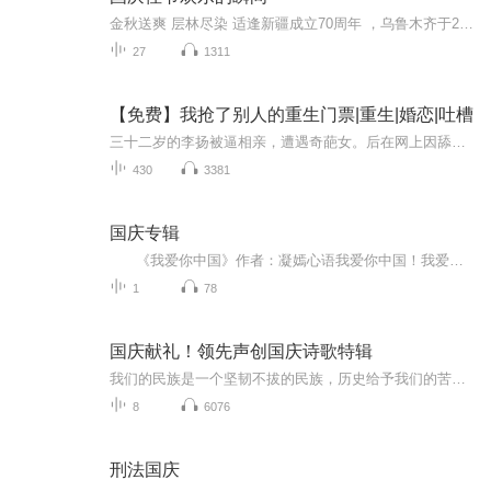
金秋送爽 层林尽染 适逢新疆成立70周年 ，乌鲁木齐于2025年9月23日迎来党中央和习大大带领的慰问团。新疆各族群众欢欣鼓舞，热烈欢迎。
27
1311
【免费】我抢了别人的重生门票|重生|婚恋|吐槽
三十二岁的李扬被逼相亲，遭遇奇葩女。后在网上因舔狗言论破防，意外重生回十八岁。重生前他感情受挫、事业普通，重生后命运将如何改写引人好奇。
430
3381
国庆专辑
《我爱你中国》作者：凝嫣心语我爱你中国！我爱你春天蓬勃的秧苗；我爱你秋日金黄的硕果。我爱你中国！我爱你青松气质，我爱你红梅品格！我爱你家乡的甜蔗好像乳汁滋润着我的心窝。我爱你中国，我要把最美的歌儿献给你，我的母亲我的祖国。我爱你中国，我爱...
1
78
国庆献礼！领先声创国庆诗歌特辑
我们的民族是一个坚韧不拔的民族，历史给予我们的苦难都变成了闪着金光的勋章！我们的国家是一个龙腾虎跃的国家，那条巨龙正以不可阻挡之势崛起于神奇的东方！------------------------------------------------值此祖国70周年华诞之际，领先声创以诗歌向祖国献礼！用我们的声音、用我们的热血、用我们的灵魂诵读经典爱国篇章，歌颂我们的祖国！永远繁荣富强！
8
6076
刑法国庆