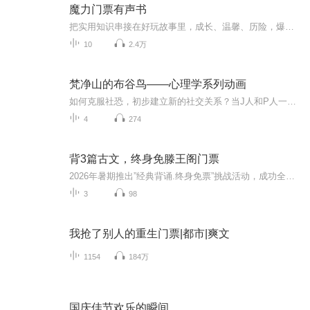
魔力门票有声书
把实用知识串接在好玩故事里，成长、温馨、历险，爆笑……穿越古今涨姿势，把美味和营养卷起来
10
2.4万
梵净山的布谷鸟——心理学系列动画
如何克服社恐，初步建立新的社交关系？当J人和P人一起旅行时会发生什么？梵净山的布谷鸟一家和他的朋友们，与你一起面对生活中的各种烦心事，利用心理学知识，解决各式各样的难题，共同踏上心灵成长之旅！电子榨菜+1！专治各种不开心！来看梵净山“显眼包...
4
274
背3篇古文，终身免滕王阁门票
2026年暑期推出”经典背诵.终身免票”挑战活动，成功全文背诵《滕王阁序》+《新修滕王阁记》+《重修滕王阁记》三篇，全网限量1350个通关名额哦。
3
98
我抢了别人的重生门票|都市|爽文
1154
184万
国庆佳节欢乐的瞬间