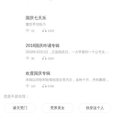
国庆七天乐
魔性早功练习
10
1518
2018国庆吟诵专辑
2018年10月1日，正值国庆日。一大早看到一个公号文章，正是文天祥的《己卯十月一日至燕越五日罹狴犴有感而赋》。当然，彼十一非当今的十一。不过数字的巧合还是让人感触，今天拿来读一读，体味一番历史英杰的民族情怀，恰也当时。 根据诗题来看，这组诗是写于十月一日至十月五日之间，是文天祥被俘之后所作，这些诗作不仅有凛凛正气，更也能看的到他百端交集的复杂情感。另一首于右任先生的《望大陆》，微信公号有称《望乡》，一句“山之上国之殇”荡气回肠，一并兴起拿来读了一读。仓促间多有瑕疵...
38
2592
欢度国庆专辑
本辑以诗歌和歌颂祖国文章为主，金秋十月，丹桂飘香，在这个充满丰收喜悦的季节里，我们满怀激动和自豪，迎来了中华人民共和国76周年华诞。这不仅是一个庄重的纪念日，更是全体中华儿女共同欢庆的盛大的节日，承载着深厚的民族情感和历史意义.
167
6788
您是不是在找：
诸天梵门
梵界美女
快穿这个人我不女