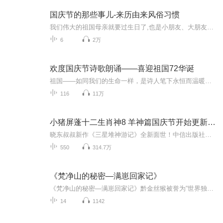
国庆节的那些事儿-来历由来风俗习惯
我们伟大的祖国母亲就要过生日了,也是小朋友、大朋友们最喜欢的“国庆小长假”或说“黄金周”还有说”国庆7天乐”的，说法真是不一而足。那么“国庆节”是怎么来的？自古以来国庆节怎么庆贺？新中国国庆节的来历，以及新中国国庆节的庆贺方式又有哪些呢？ ...
6
2万
欢度国庆节诗歌朗诵——喜迎祖国72华诞
祖国——如同我们的生命一样，是诗人笔下永恒而温暖的主题。在祖国72周年华诞来临之际，特创建这个诗歌朗诵专辑，诵读经典爱国篇章，和大家一起歌颂祖国，向国庆的献礼！祝愿伟大的祖国繁荣富强，祝愿大家国庆节快乐，度过平安快乐的黄金周假期！
116
11万
小猪屏蓬十二生肖神8 羊神篇国庆节开始更新啦！
晓东叔叔新作《三星堆神游记》全新面世！中信出版社出版！京东当当淘宝均有售！点蓝色字收听——《小猪屏蓬爆笑日记2024》《小猪屏蓬爆笑日记2》《小猪屏蓬爆笑日记1》让你笑得喘不上气！《我进故宫当富翁——小猪屏蓬故宫财商笔记》教你成为大富翁！《小...
550
314.7万
《梵净山的秘密—满崽回家记》
《梵净山的秘密—满崽回家记》黔金丝猴被誉为“世界独生子”，梵净山是世界自然遗产。内容讲述了小黔金丝猴满崽与寻找归途中遇到的种种奇遇。故事不仅让孩子们了解梵净山独特的自然环境，还启发孩子对自然和谐相处的思考。由贵州省贵阳市生态文明基金会，...
14
1142