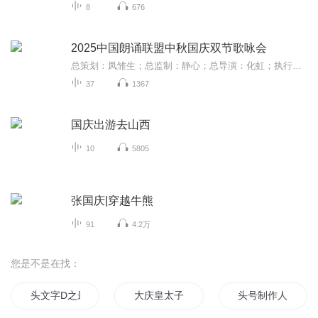
8
676
2025中国朗诵联盟中秋国庆双节歌咏会
总策划：凤雏生；总监制：静心；总导演：化虹；执行总监：莺子；执行导演：橙夏；主持人：静心、化虹、橙夏
37
1367
国庆出游去山西
10
5805
张国庆|穿越牛熊
91
4.2万
您是不是在找：
头文字D之最强系统
大庆皇太子
头号制作人