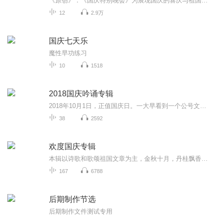
《原创》：《国庆特别晚会》为展现国庆的喜庆与祖国的深情我将以具体的场景切入从清晨升旗的庄严到街头巷尾的欢庆到历史与当下的交融，用优美的笔触传递对祖国的热爱与自豪！用诗歌和情感美文形式，歌颂祖国的繁荣富强，祝人民幸福安康！
12
2.9万
国庆七天乐
魔性早功练习
10
1518
2018国庆吟诵专辑
2018年10月1日，正值国庆日。一大早看到一个公号文章，正是文天祥的《己卯十月一日至燕越五日罹狴犴有感而赋》。当然，彼十一非当今的十一。不过数字的巧合还是让人感触，今天拿来读一读，体味一番历史英杰的民族情怀，恰也当时。 根据诗题来看，这组诗是写于十月一日至十月五日之间，是文天祥被俘之后所作，这些诗作不仅有凛凛正气，更也能看的到他百端交集的复杂情感。另一首于右任先生的《望大陆》，微信公号有称《望乡》，一句“山之上国之殇”荡气回肠，一并兴起拿来读了一读。仓促间多有瑕疵...
38
2592
欢度国庆专辑
本辑以诗歌和歌颂祖国文章为主，金秋十月，丹桂飘香，在这个充满丰收喜悦的季节里，我们满怀激动和自豪，迎来了中华人民共和国76周年华诞。这不仅是一个庄重的纪念日，更是全体中华儿女共同欢庆的盛大的节日，承载着深厚的民族情感和历史意义.
167
6788
后期制作节选
后期制作文件测试专用