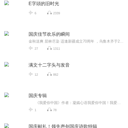
E字頭的旧时光
6
2339
国庆佳节欢乐的瞬间
金秋送爽 层林尽染 适逢新疆成立70周年 ，乌鲁木齐于2025年9月23日迎来党中央和习大大带领的慰问团。新疆各族群众欢欣鼓舞，热烈欢迎。
27
1311
满文十二字头与发音
12
862
国庆专辑
《我爱你中国》作者：凝嫣心语我爱你中国！我爱你春天蓬勃的秧苗；我爱你秋日金黄的硕果。我爱你中国！我爱你青松气质，我爱你红梅品格！我爱你家乡的甜蔗好像乳汁滋润着我的心窝。我爱你中国，我要把最美的歌儿献给你，我的母亲我的祖国。我爱你中国，我爱...
1
78
国庆献礼！领先声创国庆诗歌特辑