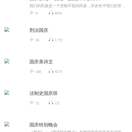
我们的民族是一个坚韧不拔的民族，历史给予我们的苦难都变成了闪着金光的勋章！我们的国家是一个龙腾虎跃的国家，那条巨龙正以不可阻挡之势崛起于神奇的东方！------------------------------------------------值此祖国70周年华诞之际，领先声创以诗歌向祖国献礼！用我们的声音、用我们的热血、用我们的灵魂诵读经典爱国篇章，歌颂我们的祖国！永远繁荣富强！
8
6076
刑法国庆
26
1.7万
国庆美诗文
108
4173
法制史国庆班
12
1万
国庆特别晚会