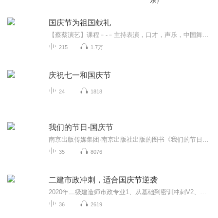
乐）
国庆节为祖国献礼
【蔡蔡演艺】课程﹣-﹣主持表演，口才，声乐，中国舞，民族舞。独特的小舞台，专业的录音棚，每一位同学都能成为优秀的小明星。独特的教学模式，轻松上课，快乐学习！知名主持人，舞蹈家，高级教师任职授课！江南总校：河沟街42号三楼 18545856430江北分校...
215
1.7万
庆祝七一和国庆节
24
1818
我们的节日-国庆节
南京出版传媒集团·南京出版社出版的图书《我们的节日》通过对中国节日文化和节日意义进行深度的挖掘，面向青少年群体构建独具特色的栏目内容，以此丰富春节、元宵节、清明节、端午节、七夕节、中秋节、重阳节等传统节日；六一节、教师节、国庆节等新兴节日的文化内涵和表现形式。促进青少年形成新的节日习俗，提升节日仪式感、认同感。音频作品由金陵朗读者联盟志愿者朗诵，南京音像出版社、金陵图书馆联合制作。
35
8076
二建市政冲刺，适合国庆节逆袭
2020年二级建造师市政专业1、从基础到密训冲刺V2、从精华课程到超压密押V3、0基础同步更新v4、持续更新到2020年考试V5、只要你跟着学让你一次稳拿证V6、渠道超压压题，超压三页纸等独家绝密压题!
36
2619