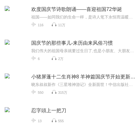
欢度国庆节诗歌朗诵——喜迎祖国72华诞
祖国——如同我们的生命一样，是诗人笔下永恒而温暖的主题。在祖国72周年华诞来临之际，特创建这个诗歌朗诵专辑，诵读经典爱国篇章，和大家一起歌颂祖国，向国庆的献礼！祝愿伟大的祖国繁荣富强，祝愿大家国庆节快乐，度过平安快乐的黄金周假期！
116
11万
国庆节的那些事儿-来历由来风俗习惯
我们伟大的祖国母亲就要过生日了,也是小朋友、大朋友们最喜欢的“国庆小长假”或说“黄金周”还有说”国庆7天乐”的，说法真是不一而足。那么“国庆节”是怎么来的？自古以来国庆节怎么庆贺？新中国国庆节的来历，以及新中国国庆节的庆贺方式又有哪些呢？ ...
6
2万
小猪屏蓬十二生肖神8 羊神篇国庆节开始更新啦！
晓东叔叔新作《三星堆神游记》全新面世！中信出版社出版！京东当当淘宝均有售！点蓝色字收听——《小猪屏蓬爆笑日记2024》《小猪屏蓬爆笑日记2》《小猪屏蓬爆笑日记1》让你笑得喘不上气！《我进故宫当富翁——小猪屏蓬故宫财商笔记》教你成为大富翁！《小...
550
315万
忍字頭上一把刀
13
555