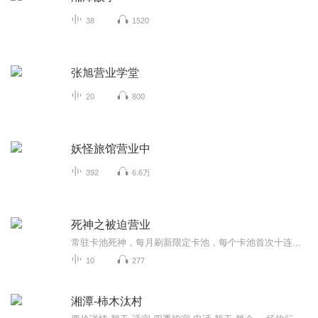
38
1520
张旭营业学堂
20
800
妖怪旅馆营业中
392
6.6万
死神之被迫营业
常驻卡池死神，每月刷新限定卡池，每个卡池首次十连必得保底SR！始解干将莫邪SR，心意坚若磐石。力量撼拔山兮！道具复活币SSR，是谁告诉你，生命只能有一次？卍解天壤劫火UR，你的斩魄刀，似乎和老夫是同一类型呢。能力直死之魔眼UR，就算是全知全能的神，...
10
277
湘潭-柿木汰村