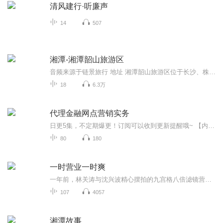
清风建行·听廉声
14
507
湘潭-湘潭韶山旅游区
音频来源于链景旅行 地址 湘潭韶山旅游区位于长沙、株洲、湘潭三市交界处 票价描述 旅游区内大部分景点是免费开放 开放时间 全天 乘车信息 在韶山汽车站、火车站至韶山冲之间，每天从6:00-19:30分，均有公共汽车和中巴车往返。在旅游区内主要景点之间，步...
18
6.3万
代理金融网点营销实务
日更5集，不定期爆更！订阅可以收到更新提醒哦~ 【内容简介】 本书是邮政培训教材建设委员会推荐的邮政企业培训教材，是一本系统介绍邮政代理金融网点营销理论、方法和技巧的专业营销类图书。本书编写的目的是使邮政代理金融网点销售人员在全面了解邮...
80
180
一时营业一时爽
一年前，林关涛与沈兴波精心摆拍的九宫格八倍滤镜营业照被粉圈群嘲直男卖腐，天打雷劈，满脸都写着钱难赚。一年后。？？？谁给他们俩打通的任督二脉，给我cp来个同款谢谢。老梗，情敌变情人，卖腐出真爱。土味装逼攻X轻微nerd受沈兴波X林关涛欢喜冤家娱乐圈营业翻车直男卖腐一句话简介：一直营业一直...
107
4057
湘潭故事