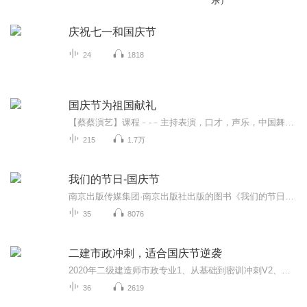
乐）
庆祝七一和国庆节
24
1818
国庆节为祖国献礼
【蔡蔡演艺】课程﹣-﹣主持表演，口才，声乐，中国舞，民族舞。独特的小舞台，专业的录音棚，每一位同学都能成为优秀的小明星。独特的教学模式，轻松上课，快乐学习！知名主持人，舞蹈家，高级教师任职授课！江南总校：河沟街42号三楼 18545856430江北分校...
215
1.7万
我们的节日-国庆节
南京出版传媒集团·南京出版社出版的图书《我们的节日》通过对中国节日文化和节日意义进行深度的挖掘，面向青少年群体构建独具特色的栏目内容，以此丰富春节、元宵节、清明节、端午节、七夕节、中秋节、重阳节等传统节日；六一节、教师节、国庆节等新兴节日的文化内涵和表现形式。促进青少年形成新的节日习俗，提升节日仪式感、认同感。音频作品由金陵朗读者联盟志愿者朗诵，南京音像出版社、金陵图书馆联合制作。
35
8076
二建市政冲刺，适合国庆节逆袭
2020年二级建造师市政专业1、从基础到密训冲刺V2、从精华课程到超压密押V3、0基础同步更新v4、持续更新到2020年考试V5、只要你跟着学让你一次稳拿证V6、渠道超压压题，超压三页纸等独家绝密压题!
36
2619