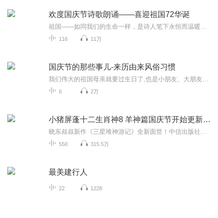
欢度国庆节诗歌朗诵——喜迎祖国72华诞
祖国——如同我们的生命一样，是诗人笔下永恒而温暖的主题。在祖国72周年华诞来临之际，特创建这个诗歌朗诵专辑，诵读经典爱国篇章，和大家一起歌颂祖国，向国庆的献礼！祝愿伟大的祖国繁荣富强，祝愿大家国庆节快乐，度过平安快乐的黄金周假期！
116
11万
国庆节的那些事儿-来历由来风俗习惯
我们伟大的祖国母亲就要过生日了,也是小朋友、大朋友们最喜欢的“国庆小长假”或说“黄金周”还有说”国庆7天乐”的，说法真是不一而足。那么“国庆节”是怎么来的？自古以来国庆节怎么庆贺？新中国国庆节的来历，以及新中国国庆节的庆贺方式又有哪些呢？ ...
6
2万
小猪屏蓬十二生肖神8 羊神篇国庆节开始更新啦！
晓东叔叔新作《三星堆神游记》全新面世！中信出版社出版！京东当当淘宝均有售！点蓝色字收听——《小猪屏蓬爆笑日记2024》《小猪屏蓬爆笑日记2》《小猪屏蓬爆笑日记1》让你笑得喘不上气！《我进故宫当富翁——小猪屏蓬故宫财商笔记》教你成为大富翁！《小...
550
315.5万
最美建行人
22
1228