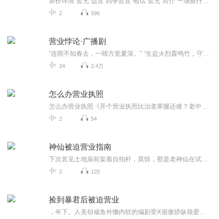
票价详情 暂无 适宜 四季皆宜 电话 暂无 简介 一场旅行，在乎的不是目的地，而是沿途的风景和看风景时的心情。您好，欢迎来到柿木汰村。 柿木汰是石潭海拔最高的村落，是拍摄日落最好的地方，也是拍摄北山古村落绝好的拍摄点，在傍晚的光亮中，整个村落光...
2
596
营业悖论·广播剧
“连雨不知春去，一晴方觉夏深。” “生盆火烈轰鸣竹，守岁筵开听颂椒。”
24
2.4万
怎么办营业执照
怎么办营业执照《开个营业执照比治老寒腿还难？老中医教你"望闻问切"办证攻略》 各位街坊邻居，今天咱不聊把脉开方，说说比湿气还难缠的营业执照。上个月帮家里侄儿办证，好家伙，流程比十八反药性还相克！今儿就用咱们中医"四诊法"，给各位老板们开剂...
2
54
神仙被迫营业指南
下次若见土地庙前架着自拍杆，莫惊，那是老神仙在试他的新美颜；若闻灶台深处有键盘轻响，莫怪，定是灶君在加密他的小报告；倘若姻缘签文前言不搭后语，也请体谅，月老他老人家，怕是一边修着bug，一边还在啃那本《上古结绳术》呢。
2
120
捡到暴君后被迫营业
，年下。人美却咸鱼外懒内软的编剧受X倨傲骄纵很爱演的影帝攻豪门世家穿越时空娱乐圈甜文主角：沈念，简曦辰一句话简介：我俩CP在百年前就绑定了立意：不懈的坚持，可以让爱情在时光中破茧...