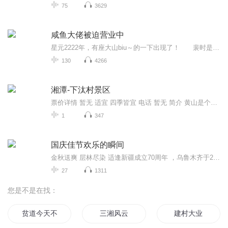
75
3629
咸鱼大佬被迫营业中
星元2222年，有座大山biu～的一下出现了！ 裴时是一座山，是一座土豪山，山南有银山北有玉，山中珍禽异兽遍地走，天才地宝数不清。 可惜，一梦万年，裴时发现自己英年早秃，整座山除了他连根草都找不到！！！ 裴.秃山.时成功一觉睡成了孤家寡山。...
130
4266
湘潭-下汰村景区
票价详情 暂无 适宜 四季皆宜 电话 暂无 简介 黄山是个美丽的地方，其中不乏一些古城、古朴村落，亲爱的游客朋友您好，欢迎来到下汰村，这是虽然是一座比较偏远的小山村，周围环境优美，山上的空气也很好，下面就为大家介绍一下下汰村吧。在安徽歙（shè）...
1
347
国庆佳节欢乐的瞬间
金秋送爽 层林尽染 适逢新疆成立70周年 ，乌鲁木齐于2025年9月23日迎来党中央和习大大带领的慰问团。新疆各族群众欢欣鼓舞，热烈欢迎。
27
1311
您是不是在找：
贫道今天不想营业
三湘风云
建村大业