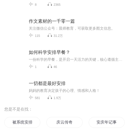
8
2365
作文素材的一千零一篇
关注微信公众号：晨师教育，可获取更多图文信息。
115
31.2万
如何科学安排早餐？
一份科学的早餐，是开启一天活力的关键，核心遵循主食+优质蛋白+果蔬的搭配原则，兼顾营养均衡与饱腹感。主食选择粗粮、全麦等复合碳水，稳定供能；搭配鸡蛋、牛奶、豆浆等优质蛋白，增强饱腹感、维持代谢；再加入新鲜果蔬，补充维生素与膳食纤维，少油少...
1
46
一切都是最好安排
妈妈的教育决定孩子的心理、情感和人格！
581
1.9万
您是不是在找：
被系统安排的幸运人生
庆云传奇
安庆年记事