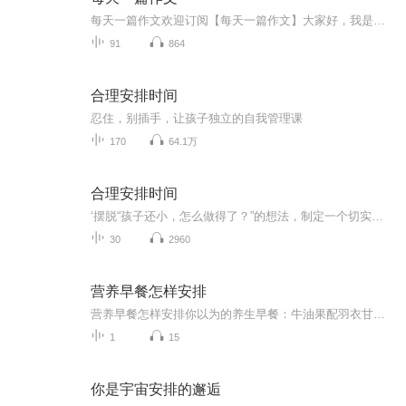
每天一篇作文欢迎订阅【每天一篇作文】大家好，我是本专辑的主理人！在这里，我会每天分享一篇原创作文，无论是日常随笔、成长感悟、写景叙事，还是脑洞想象、考场佳作，都能在这里找到。我会用平实真诚的文字，记录生活点滴、表达内心想法，也会尝试不同...
91
864
合理安排时间
忍住，别插手，让孩子独立的自我管理课
170
64.1万
合理安排时间
‘摆脱“孩子还小，怎么做得了？”的想法，制定一个切实可行的“规范”反复的教，很多家长都知道，孩子遭遇挫折的时候，家长不应该马上插手帮忙，但是真遇到那样的情况，还是忍不住去帮。这其实是在给孩子帮倒忙，为了培养孩子的自立能力，父母在想要帮忙的时候一定要尽可能忍住，不插手。自我管理并不是一件容易 做到的事，有时候对大人而言堵阳个难题，想要让孩子 做到自我管理，面临的困难更是可想而知，当孩子觉得一件事有趣，他便会乐此不疲地一直做下去，在这过程中不断挑战自己。这套书里列举的办法，既让孩...
30
2960
营养早餐怎样安排
营养早餐怎样安排你以为的养生早餐：牛油果配羽衣甘蓝冰沙 实际该吃的早餐：隔壁王姨家飘来的葱花面香 当代年轻人的早餐分为两种极端——要么啃着凉包子追公交，要么在ins风摆盘里找饭吃。作为一名混迹养生圈的老油条，今天咱们就用老祖宗的智慧，拆...
1
15
你是宇宙安排的邂逅