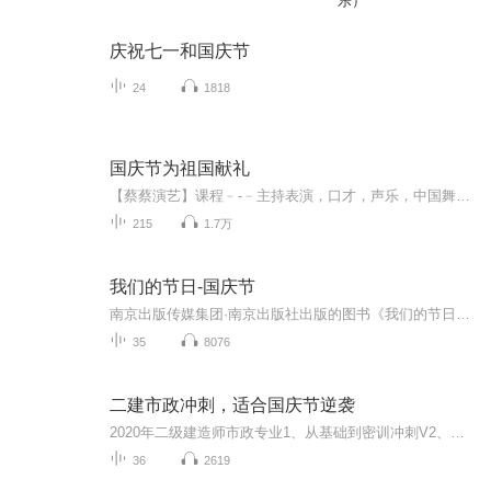
乐）
庆祝七一和国庆节
24
1818
国庆节为祖国献礼
【蔡蔡演艺】课程﹣-﹣主持表演，口才，声乐，中国舞，民族舞。独特的小舞台，专业的录音棚，每一位同学都能成为优秀的小明星。独特的教学模式，轻松上课，快乐学习！知名主持人，舞蹈家，高级教师任职授课！江南总校：河沟街42号三楼 18545856430江北分校...
215
1.7万
我们的节日-国庆节
南京出版传媒集团·南京出版社出版的图书《我们的节日》通过对中国节日文化和节日意义进行深度的挖掘，面向青少年群体构建独具特色的栏目内容，以此丰富春节、元宵节、清明节、端午节、七夕节、中秋节、重阳节等传统节日；六一节、教师节、国庆节等新兴节日的文化内涵和表现形式。促进青少年形成新的节日习俗，提升节日仪式感、认同感。音频作品由金陵朗读者联盟志愿者朗诵，南京音像出版社、金陵图书馆联合制作。
35
8076
二建市政冲刺，适合国庆节逆袭
2020年二级建造师市政专业1、从基础到密训冲刺V2、从精华课程到超压密押V3、0基础同步更新v4、持续更新到2020年考试V5、只要你跟着学让你一次稳拿证V6、渠道超压压题，超压三页纸等独家绝密压题!
36
2619