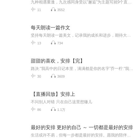
九种相遇重逢，九次感同身受以“邂逅”为主题写就9个直击人心的故事带给读者百转千回的感动张皓宸在纸上重现了自己眼中相互交织的微型宇宙所关照的是"我们如何爱自己"这件事爱自己，是终生浪漫的开始。
11
3552
每天朗读一篇作文
坚持每天朗读一篇美文，记录我的成长和进步，期待大家见证我的成长和进步。
13
734
甜甜的喜欢，安排【完】
路决:“我高中的日记本里，满满都是你的名字”乔一柠:“我爱你”“少年是夏日燎原，心动是春日里的无眠”“春风没有吹动她的心，是他吹动了”
30
3609
【直播回放】安排上
不问别人对错 只在自己这里想辙儿
86
1.1万
最好的安排 更好的自己 ～ 一切都是最好的安排
生活或许不易，但每一步都是最好的安排。愿我的陪伴能给你温暖，让你在平凡中发现美好，在努力中成为更好的自己。欢迎大家在评论区写下你最想听的话题，也欢迎亲爱的你们多多点赞评论。