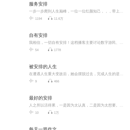
服务安排
一步一步爬到人生巅峰，一位一位红颜知己，，，带上卫生纸，系好安全带，我们准备开车了
1194
11.6万
自有安排
我相信，一切自有安排！这档播客主要讨论数字游民、互联网创业、一人公司、个人品牌、环球旅行、时间地点自由、心灵成长。这里可以传递一个小小的信息差，或许能够成为你的spark，在那一瞬间点亮你，让你有勇气去追寻自己想要的生活和状态。这里也可以是你...
54
1778
被安排的人生
在遭遇人生重大变故后，她会摆脱过去，完成人生的逆袭吗？写这篇文章的初衷其实只是想表达一个观点，没有合适的案例所以自己编了一个，没想到居然写成了人生第一篇小连载。也不是没想过把它写成大女主逆袭爽文，可还是觉得人生逆袭谈何容易，在生活本来的...
9
466
最好的安排
人之所以活得累，一是因为太认真，二是因为太想要。佛经上说：“无常故苦。”就是让我们知道：人生是有缺陷的，没有什么是永恒的，身体会生病衰老，容颜、情感会生变，金钱不能永远保有，权力有一天终会失去……有人问佛陀，你今生得到了什么呢？佛陀说：...
10
1万
每天一篇作文