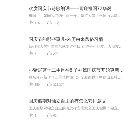
欢度国庆节诗歌朗诵——喜迎祖国72华诞
祖国——如同我们的生命一样，是诗人笔下永恒而温暖的主题。在祖国72周年华诞来临之际，特创建这个诗歌朗诵专辑，诵读经典爱国篇章，和大家一起歌颂祖国，向国庆的献礼！祝愿伟大的祖国繁荣富强，祝愿大家国庆节快乐，度过平安快乐的黄金周假期！
116
11万
国庆节的那些事儿-来历由来风俗习惯
我们伟大的祖国母亲就要过生日了,也是小朋友、大朋友们最喜欢的“国庆小长假”或说“黄金周”还有说”国庆7天乐”的，说法真是不一而足。那么“国庆节”是怎么来的？自古以来国庆节怎么庆贺？新中国国庆节的来历，以及新中国国庆节的庆贺方式又有哪些呢？ ...
6
2万
小猪屏蓬十二生肖神8 羊神篇国庆节开始更新啦！
晓东叔叔新作《三星堆神游记》全新面世！中信出版社出版！京东当当淘宝均有售！点蓝色字收听——《小猪屏蓬爆笑日记2024》《小猪屏蓬爆笑日记2》《小猪屏蓬爆笑日记1》让你笑得喘不上气！《我进故宫当富翁——小猪屏蓬故宫财商笔记》教你成为大富翁！《小...
550
315.3万
国庆假期对独立自主的有怎么安排意义
国庆假期对独立自主的有怎样安排意义国庆假期：独立自主生活的“试金石”与“充电场”一自主规划：构建独立自主生活的“蓝图能力”二生活实践：夯实独立自主生活的“技能底座”三自我探索：深化独立自主生活的“精神内核”四假期意义：从“短期体验”到“...
1
61