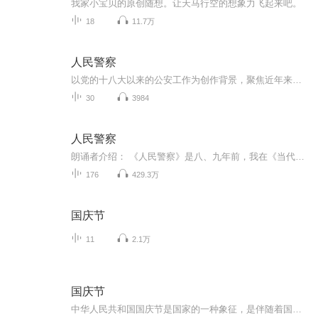
我家小宝贝的原创随想。让天马行空的想象力飞起来吧。
18
11.7万
人民警察
以党的十八大以来的公安工作为创作背景，聚焦近年来全面深化警务改革的进程。通过东州市公安局副局长赵海洋、方程，派出所所长公萍，新警张鹏浩、夏天等人在警务改革中的成长，全景式展现不同层级不同警种的人民警察，在新时代坚持问题导向，坚持以人民为...
30
3984
人民警察
朗诵者介绍： 《人民警察》是八、九年前，我在《当代》杂志偶然看到的一部长篇小说，情节抓人、文风老练，书中塑造了多个有血有肉、有情有义、无情无义的人物形象，正义与邪恶被刻画的淋漓尽致，过瘾！痛快！第一部尤其精彩，特与大家分享。 作者: 程琳 出版社: 人民文学出版社 出版年: 2015-2-1 页数: 350 定价: 31.00 装帧: 平装 丛书: 人民警察
176
429.3万
国庆节
11
2.1万
国庆节
中华人民共和国国庆节是国家的一种象征，是伴随着国家的出现而出现的。让我们用诗歌朗诵歌颂祖国的繁荣富强，国泰民安。