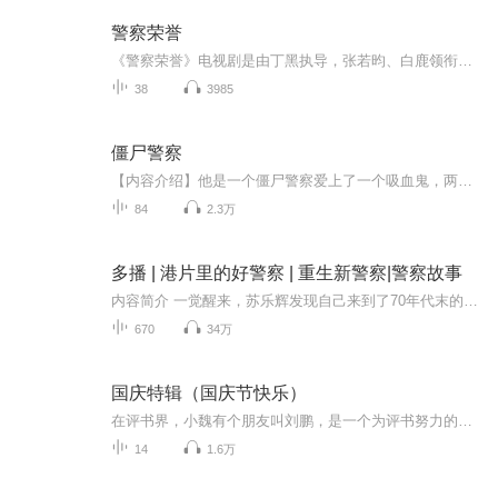
警察荣誉
《警察荣誉》电视剧是由丁黑执导，张若昀、白鹿领衔主演，王景春友情出演，宁理、徐开骋、赵阳等主演，李诚儒、许娣特别出演，郭虹、刘冠麟联合主演的电视剧。该剧主要讲述了基层公安民警打击犯罪、守护一方平安的故事。剧中描写了四位刚入警队的年轻警察...
38
3985
僵尸警察
【内容介绍】他是一个僵尸警察爱上了一个吸血鬼，两人相爱之后会发生什么？ 僵尸和吸血鬼在一起是否能得到幸福？ 他们两人之间会发生什么？……欢迎大家收听本专辑，喜欢的话记得一定要点点订阅，避免迷路哦~
84
2.3万
多播 | 港片里的好警察 | 重生新警察|警察故事
内容简介 一觉醒来，苏乐辉发现自己来到了70年代末的港岛。“我是做影视圈大佬玩潜规则，还是涉猎商场，做全球首富呢？”苏乐辉喃喃自语道。只是当苏乐辉发现他楼下的玩伴叫...专辑介绍作者：村民乙制作人：百小鱼专辑福利1.收听福利：上架当月收听时长150...
670
34万
国庆特辑（国庆节快乐）
在评书界，小魏有个朋友叫刘鹏，是一个为评书努力的小伙子。在2021年国庆期间，他想弄个特辑，便烦劳我给他录个爱国题材的评书小段儿。这种事情，不是特殊情况，小魏一般不会拒绝，也就给其录了一个《鲁迅踢鬼》，等他传完，我再传到我的专辑里。另外，小...
14
1.6万