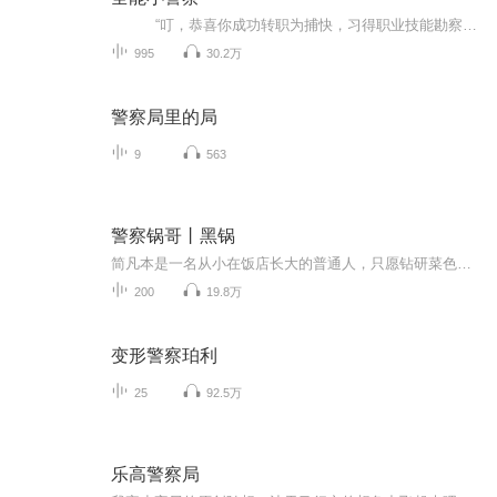
“叮，恭喜你成功转职为捕快，习得职业技能勘察术。” “叮，你已学会【流星飞掷】。”小张：我在警队的时候飞镖技术就是一绝，敢不敢比一比？江浩辰：“有什么不敢？看我暗器功夫流星飞掷。” 且看江浩辰，...
995
30.2万
警察局里的局
9
563
警察锅哥丨黑锅
简凡本是一名从小在饭店长大的普通人，只愿钻研菜色中的酸甜苦辣，却阴差阳错在兼任协警期间立下大功，就此开始了职业刑警生涯。然而从简凡参与的第一个案子开始，他就发现自己已经置身这座城市的罪恶旋涡，身边的每一个人仿佛都揣着不可告人的秘密，眼前...
200
19.8万
变形警察珀利
25
92.5万
乐高警察局