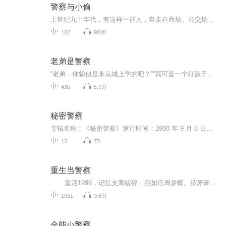
警察与小偷
上世纪九十年代，有这样一群人，奔走在商场、公交场站，为了老百姓的“钱包”而征战，他们就是反扒警察。时代进步，电子支付兴起，街头扒窃行为成为一个岁月留白，但这场与犯罪的战斗却没有停歇。为人民而战，我将无我，不负韶华不负卿。飞鸟尽良弓藏，这...
102
9840
老弟是警察
“老弟，你貌似是来京城上学的吧？”“我可是一个好孩子，不然怎能考上人民警察大学？”“既然是好孩子，你是有多闲才去帮人家查案？”“我今后想要做警察，除暴安良不是应该的？”法律界大佬罗老师曾经说过这么一段话：从你使用智能手机开始，你就已经没...
430
5.9万
秘密警察
专辑名称：《秘密警察》发行时间：1988 年 9 月 6 日厂牌：新艺宝（Beyond 加盟后首张粤语专辑）阵容：黄家驹 / 黄贯中 / 黄家强 / 叶世荣（四子定型之作）------【专辑简介】1988 年的 Beyond，站在一条很窄的崖边上。前两张粤语专辑《亚拉伯跳舞女郎》《...
13
73
重生当警察
重活1996，记忆支离破碎，宛如庄周梦蝶。挤牙膏似的想起一点是一点，处处抢占先机。同样的起点，不一样的经历，且看韩博的警路人生
1051
9.6万
全能小警察