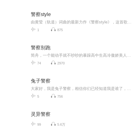
警察style
由黄莹（轨道）词曲的最新力作《警察style》，这首歌演绎了“热血警察”的成长心路历程。歌曲开始那句“轨道”式独特唱法，立刻就激起了听者的“耳膜”和“兴趣”，唱法的确很意外，能于一瞬之间调动起听众的兴趣和胃口。接下来的乐曲旋律，时而舒缓悠扬、...
1
875
警察别跑
简舟，一个能动手就不吵吵的暴躁高中生高冷傲娇美人受路人：哇，小朋友可以，冰山冷美人呀！某傻金毛，你瞎了？这哪里是冰山，明明是行走的活火山！富士山了解一下！沈郡，一个温柔和煦其实很皮的真香伪直男警察攻路人，沈郡太帅了啊啊啊，我要给他生猴子！某小奶猫，你瞎？路人，嗯不帅吗？某小奶猫，我瞎。傲娇小奶猫在线套路自以为直男的傻金毛作者微博：誩水思...
74
2970
兔子警察
大家好，我是兔子警察，相信你们已经知道我是谁了，我破过好多的案子，比如说第一集老奶奶骗了众人，我帮众人打败了老奶奶，把他带进了警察局，如果你们想听我的故事，就关注我吧！
5
756
灵异警察
99
5.6万