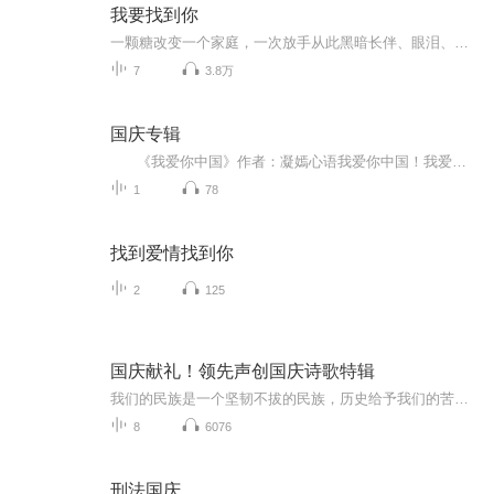
我要找到你
一颗糖改变一个家庭，一次放手从此黑暗长伴、眼泪、车票、呐喊、回家，用爱寻找，用爱坚守。欢迎来到“我要找到你”广播节目。在这个世界上，有许多家庭因为各种原因而分离，亲人失散的情况屡见不鲜。在这样的背景下，“我要找到你”广播节目诞生了。在广...
7
3.8万
国庆专辑
《我爱你中国》作者：凝嫣心语我爱你中国！我爱你春天蓬勃的秧苗；我爱你秋日金黄的硕果。我爱你中国！我爱你青松气质，我爱你红梅品格！我爱你家乡的甜蔗好像乳汁滋润着我的心窝。我爱你中国，我要把最美的歌儿献给你，我的母亲我的祖国。我爱你中国，我爱...
1
78
找到爱情找到你
2
125
国庆献礼！领先声创国庆诗歌特辑
我们的民族是一个坚韧不拔的民族，历史给予我们的苦难都变成了闪着金光的勋章！我们的国家是一个龙腾虎跃的国家，那条巨龙正以不可阻挡之势崛起于神奇的东方！------------------------------------------------值此祖国70周年华诞之际，领先声创以诗歌向祖国献礼！用我们的声音、用我们的热血、用我们的灵魂诵读经典爱国篇章，歌颂我们的祖国！永远繁荣富强！
8
6076
刑法国庆