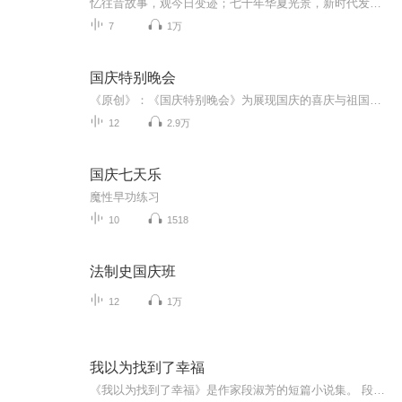
忆往昔故事，观今日变迹；七十年华夏光景，新时代发展变迁。用声音走过时间的长河，以温度感受记忆中的故事。
7
1万
国庆特别晚会
《原创》：《国庆特别晚会》为展现国庆的喜庆与祖国的深情我将以具体的场景切入从清晨升旗的庄严到街头巷尾的欢庆到历史与当下的交融，用优美的笔触传递对祖国的热爱与自豪！用诗歌和情感美文形式，歌颂祖国的繁荣富强，祝人民幸福安康！
12
2.9万
国庆七天乐
魔性早功练习
10
1518
法制史国庆班
12
1万
我以为找到了幸福
《我以为找到了幸福》是作家段淑芳的短篇小说集。 段淑芳是湖南专注于小小说创作的 80后 优秀青年作家之一。她以女性的独特视角去关注底层生活,通过 含泪的微笑 等多种形式表达内蕴的深沉,诗意散淡的语言,使她的小小说有其独特价值。 谁吃了我家一头牛 送个玩具给你 请问你找谁 小米 小镇风流人物 因公殉职的衣服 给我一支烟……