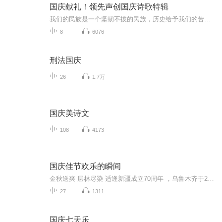
国庆献礼！领先声创国庆诗歌特辑
我们的民族是一个坚韧不拔的民族，历史给予我们的苦难都变成了闪着金光的勋章！我们的国家是一个龙腾虎跃的国家，那条巨龙正以不可阻挡之势崛起于神奇的东方！------------------------------------------------值此祖国70周年华诞之际，领先声创以诗歌向祖国献礼！用我们的声音、用我们的热血、用我们的灵魂诵读经典爱国篇章，歌颂我们的祖国！永远繁荣富强！
8
6076
刑法国庆
26
1.7万
国庆美诗文
108
4173
国庆佳节欢乐的瞬间
金秋送爽 层林尽染 适逢新疆成立70周年 ，乌鲁木齐于2025年9月23日迎来党中央和习大大带领的慰问团。新疆各族群众欢欣鼓舞，热烈欢迎。
27
1311
国庆七天乐