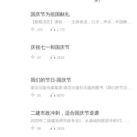
乐）
国庆节为祖国献礼
【蔡蔡演艺】课程﹣-﹣主持表演，口才，声乐，中国舞，民族舞。独特的小舞台，专业的录音棚，每一位同学都能成为优秀的小明星。独特的教学模式，轻松上课，快乐学习！知名主持人，舞蹈家，高级教师任职授课！江南总校：河沟街42号三楼 18545856430江北分校...
215
1.7万
庆祝七一和国庆节
24
1818
我们的节日-国庆节
南京出版传媒集团·南京出版社出版的图书《我们的节日》通过对中国节日文化和节日意义进行深度的挖掘，面向青少年群体构建独具特色的栏目内容，以此丰富春节、元宵节、清明节、端午节、七夕节、中秋节、重阳节等传统节日；六一节、教师节、国庆节等新兴节日的文化内涵和表现形式。促进青少年形成新的节日习俗，提升节日仪式感、认同感。音频作品由金陵朗读者联盟志愿者朗诵，南京音像出版社、金陵图书馆联合制作。
35
8076
二建市政冲刺，适合国庆节逆袭
2020年二级建造师市政专业1、从基础到密训冲刺V2、从精华课程到超压密押V3、0基础同步更新v4、持续更新到2020年考试V5、只要你跟着学让你一次稳拿证V6、渠道超压压题，超压三页纸等独家绝密压题!
36
2619