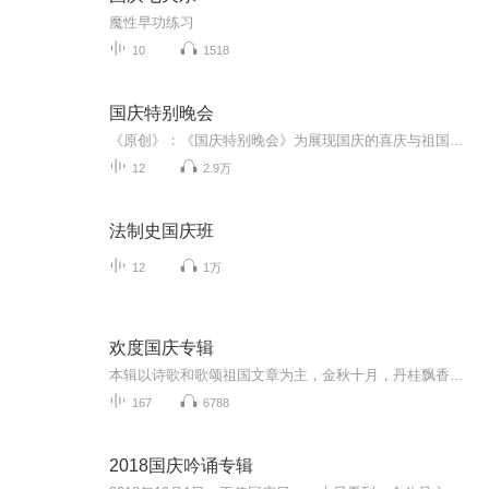
魔性早功练习
10
1518
国庆特别晚会
《原创》：《国庆特别晚会》为展现国庆的喜庆与祖国的深情我将以具体的场景切入从清晨升旗的庄严到街头巷尾的欢庆到历史与当下的交融，用优美的笔触传递对祖国的热爱与自豪！用诗歌和情感美文形式，歌颂祖国的繁荣富强，祝人民幸福安康！
12
2.9万
法制史国庆班
12
1万
欢度国庆专辑
本辑以诗歌和歌颂祖国文章为主，金秋十月，丹桂飘香，在这个充满丰收喜悦的季节里，我们满怀激动和自豪，迎来了中华人民共和国76周年华诞。这不仅是一个庄重的纪念日，更是全体中华儿女共同欢庆的盛大的节日，承载着深厚的民族情感和历史意义.
167
6788
2018国庆吟诵专辑