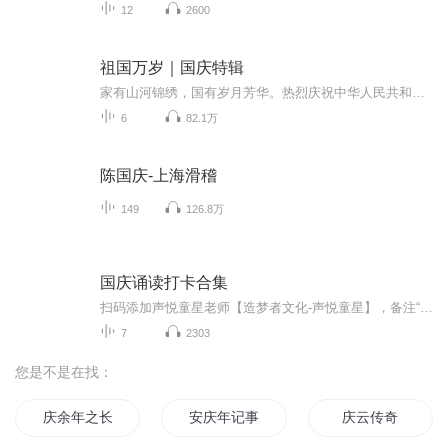
12
2600
祖国万岁｜国庆特辑
家有山河锦绣，国有岁月芳华。热烈庆祝中华人民共和国成立73周年！
6
82.1万
陈国庆-上海滑稽
149
126.8万
国庆诵读打卡合集
扫码添加声悦童星老师【造梦者文化-声悦童星】，备注“诵读打卡”报名，已添加好友的，直接发送“诵读打卡”报名，报名成功后进入社群。
7
2303
您是不是在找：
庆余年之长歌行
安庆年记事
庆云传奇