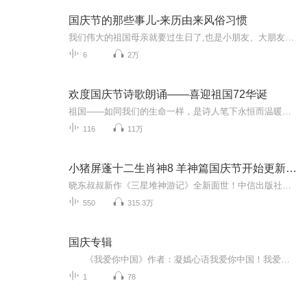
国庆节的那些事儿-来历由来风俗习惯
我们伟大的祖国母亲就要过生日了,也是小朋友、大朋友们最喜欢的“国庆小长假”或说“黄金周”还有说”国庆7天乐”的，说法真是不一而足。那么“国庆节”是怎么来的？自古以来国庆节怎么庆贺？新中国国庆节的来历，以及新中国国庆节的庆贺方式又有哪些呢？ ...
6
2万
欢度国庆节诗歌朗诵——喜迎祖国72华诞
祖国——如同我们的生命一样，是诗人笔下永恒而温暖的主题。在祖国72周年华诞来临之际，特创建这个诗歌朗诵专辑，诵读经典爱国篇章，和大家一起歌颂祖国，向国庆的献礼！祝愿伟大的祖国繁荣富强，祝愿大家国庆节快乐，度过平安快乐的黄金周假期！
116
11万
小猪屏蓬十二生肖神8 羊神篇国庆节开始更新啦！
晓东叔叔新作《三星堆神游记》全新面世！中信出版社出版！京东当当淘宝均有售！点蓝色字收听——《小猪屏蓬爆笑日记2024》《小猪屏蓬爆笑日记2》《小猪屏蓬爆笑日记1》让你笑得喘不上气！《我进故宫当富翁——小猪屏蓬故宫财商笔记》教你成为大富翁！《小...
550
315.3万
国庆专辑
《我爱你中国》作者：凝嫣心语我爱你中国！我爱你春天蓬勃的秧苗；我爱你秋日金黄的硕果。我爱你中国！我爱你青松气质，我爱你红梅品格！我爱你家乡的甜蔗好像乳汁滋润着我的心窝。我爱你中国，我要把最美的歌儿献给你，我的母亲我的祖国。我爱你中国，我爱...
1
78