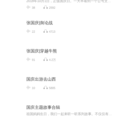
2018年10月1日，正值国庆日。一大早看到一个公号文章，正是文天祥的《己卯十月一日至燕越五日罹狴犴有感而赋》。当然，彼十一非当今的十一。不过数字的巧合还是让人感触，今天拿来读一读，体味一番历史英杰的民族情怀，恰也当时。 根据诗题来看，这组诗是写于十月一日至十月五日之间，是文天祥被俘之后所作，这些诗作不仅有凛凛正气，更也能看的到他百端交集的复杂情感。另一首于右任先生的《望大陆》，微信公号有称《望乡》，一句“山之上国之殇”荡气回肠，一并兴起拿来读了一读。仓促间多有瑕疵...
38
2592
张国庆|舆论战
22
4713
张国庆|穿越牛熊
91
4.2万
国庆出游去山西
10
5805
国庆主题故事合辑
祖国妈妈生日，我们一起来听一听系列故事。不仅仅有《我的祖国》，还有红军故事，也有关于战争的故事，让大家体会到和平年代的不易。